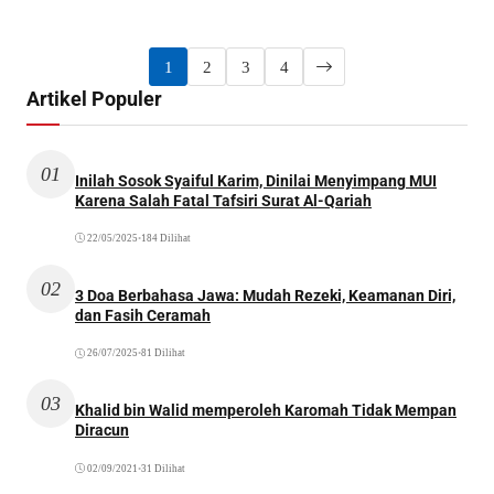
1
2
3
4
Artikel Populer
01
Inilah Sosok Syaiful Karim, Dinilai Menyimpang MUI
Karena Salah Fatal Tafsiri Surat Al-Qariah
22/05/2025
•
184 Dilihat
02
3 Doa Berbahasa Jawa: Mudah Rezeki, Keamanan Diri,
dan Fasih Ceramah
26/07/2025
•
81 Dilihat
03
Khalid bin Walid memperoleh Karomah Tidak Mempan
Diracun
02/09/2021
•
31 Dilihat