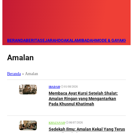
BERANDA
BERITA
SEJARAH
DOA
KALAM
IBADAH
MODE & GAYA
KHAZ
Amalan
Beranda
»
Amalan
•
01/08/2026
IBADAH
Membaca Ayat Kursi Setelah Shalat:
Amalan Ringan yang Mengantarkan
Pada Khusnul Khatimah
•
06/07/2026
KHAZANAH
Sedekah Ilmu: Amalan Kekal Yang Terus