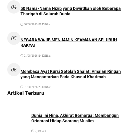
04
50 Nama-Nama Hizib yang Diwirdkan oleh Beberapa
Thariqah di Seluruh Dunia
30/06/2025
•
28 Dilihat
05
NEGARA WAJIB MENJAMIN KEAMANAN SELURUH
RAKYAT
01/08/2026
•
24 Dilihat
06
Membaca Ayat Kursi Setelah Shalat: Amalan Ringan
yang Mengantarkan Pada Khusnul Khatimah
01/08/2026
•
23 Dilihat
Artikel Terbaru
Dunia Ini Hina, Akhirat Berharga: Membangun
Orientasi Hidup Seorang Muslim
6 jam lalu