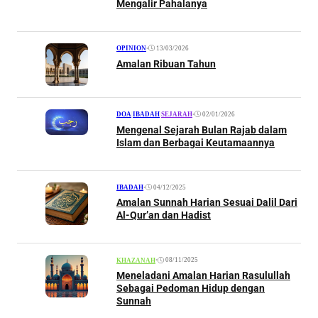
Mengalir Pahalanya
•
13/03/2026
OPINION
Amalan Ribuan Tahun
•
02/01/2026
DOA
|
IBADAH
|
SEJARAH
Mengenal Sejarah Bulan Rajab dalam
Islam dan Berbagai Keutamaannya
•
04/12/2025
IBADAH
Amalan Sunnah Harian Sesuai Dalil Dari
Al-Qur’an dan Hadist
•
08/11/2025
KHAZANAH
Meneladani Amalan Harian Rasulullah
Sebagai Pedoman Hidup dengan
Sunnah