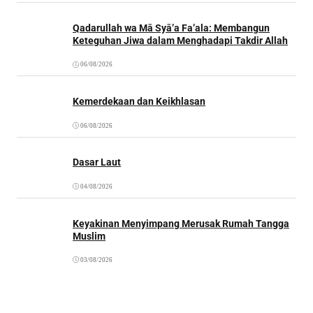
Qadarullah wa Mā Syā’a Fa’ala: Membangun
Keteguhan Jiwa dalam Menghadapi Takdir Allah
06/08/2026
Kemerdekaan dan Keikhlasan
06/08/2026
Dasar Laut
04/08/2026
Keyakinan Menyimpang Merusak Rumah Tangga
Muslim
03/08/2026