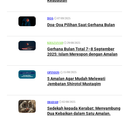
Keabadian
•
07/09/2025
DOA
Doa-Doa Pilihan Saat Gerhana Bulan
•
29/08/2025
KHAZANAH
Gerhana Bulan Total 7–8 September
2025: Islam Merespon dengan Amalan
•
15/08/2025
OPINION
5 Amalan Agar Mudah Melewati
Jembatan Shirotol Mustaqim
•
02/08/2025
IBADAH
Sedekah kepada Kerabat: Menyambung
Dua Kebaikan dalam Satu Amalan.