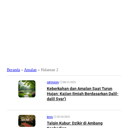
Beranda
»
Amalan
»
Halaman 2
•
08/11/2025
OPINION
Keberkahan dan Amalan Saat Turun
Hujan: Kajian Ilmiah Berdasarkan Dalil-
dalil Syar’i
•
26/10/2025
DOA
Talqin Kubur: Dzikir di Ambang