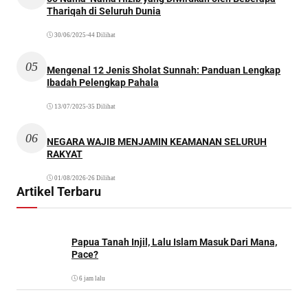
Thariqah di Seluruh Dunia
30/06/2025
•
44 Dilihat
05
Mengenal 12 Jenis Sholat Sunnah: Panduan Lengkap
Ibadah Pelengkap Pahala
13/07/2025
•
35 Dilihat
06
NEGARA WAJIB MENJAMIN KEAMANAN SELURUH
RAKYAT
01/08/2026
•
26 Dilihat
Artikel Terbaru
Papua Tanah Injil, Lalu Islam Masuk Dari Mana,
Pace?
6 jam lalu