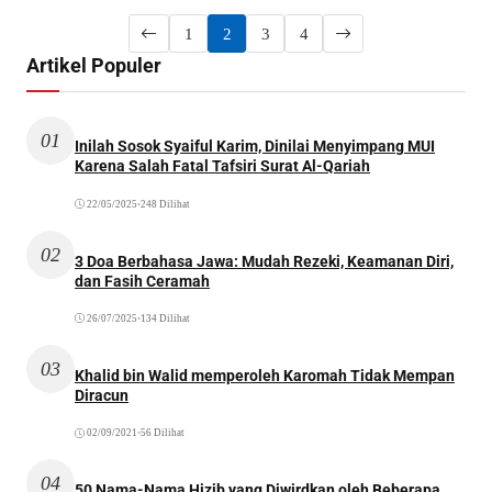
1
2
3
4
Artikel Populer
01
Inilah Sosok Syaiful Karim, Dinilai Menyimpang MUI
Karena Salah Fatal Tafsiri Surat Al-Qariah
22/05/2025
•
248 Dilihat
02
3 Doa Berbahasa Jawa: Mudah Rezeki, Keamanan Diri,
dan Fasih Ceramah
26/07/2025
•
134 Dilihat
03
Khalid bin Walid memperoleh Karomah Tidak Mempan
Diracun
02/09/2021
•
56 Dilihat
04
50 Nama-Nama Hizib yang Diwirdkan oleh Beberapa