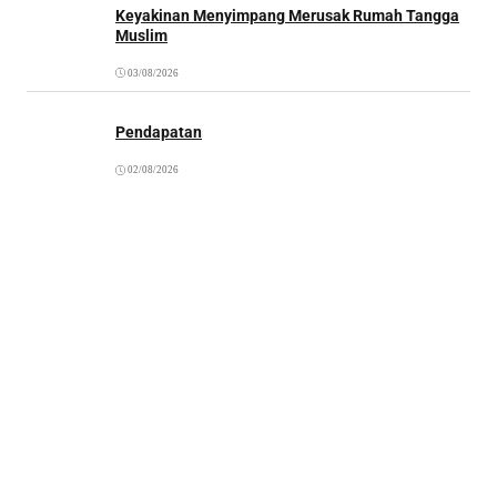
Keyakinan Menyimpang Merusak Rumah Tangga
Muslim
03/08/2026
Pendapatan
02/08/2026