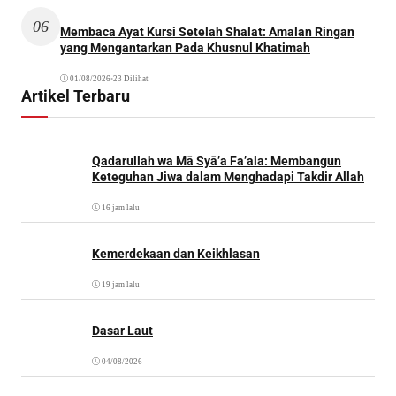
06
Membaca Ayat Kursi Setelah Shalat: Amalan Ringan
yang Mengantarkan Pada Khusnul Khatimah
01/08/2026
•
23 Dilihat
Artikel Terbaru
Qadarullah wa Mā Syā’a Fa’ala: Membangun
Keteguhan Jiwa dalam Menghadapi Takdir Allah
16 jam lalu
Kemerdekaan dan Keikhlasan
19 jam lalu
Dasar Laut
04/08/2026