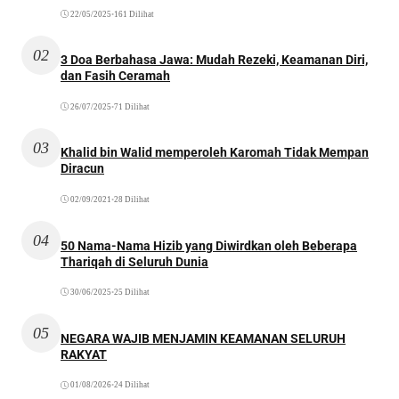
22/05/2025
•
161 Dilihat
02
3 Doa Berbahasa Jawa: Mudah Rezeki, Keamanan Diri,
dan Fasih Ceramah
26/07/2025
•
71 Dilihat
03
Khalid bin Walid memperoleh Karomah Tidak Mempan
Diracun
02/09/2021
•
28 Dilihat
04
50 Nama-Nama Hizib yang Diwirdkan oleh Beberapa
Thariqah di Seluruh Dunia
30/06/2025
•
25 Dilihat
05
NEGARA WAJIB MENJAMIN KEAMANAN SELURUH
RAKYAT
01/08/2026
•
24 Dilihat