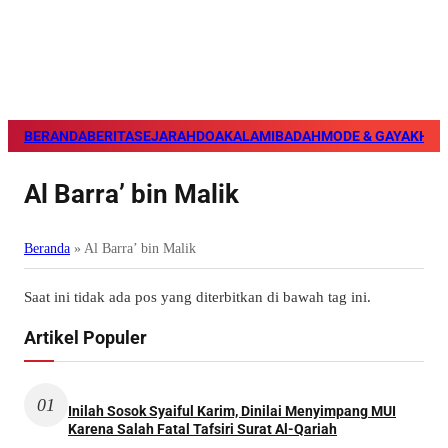
BERANDA
BERITA
SEJARAH
DOA
KALAM
IBADAH
MODE & GAYA
KHAZ
Al Barra’ bin Malik
Beranda
»
Al Barra’ bin Malik
Saat ini tidak ada pos yang diterbitkan di bawah tag ini.
Artikel Populer
01
Inilah Sosok Syaiful Karim, Dinilai Menyimpang MUI
Karena Salah Fatal Tafsiri Surat Al-Qariah