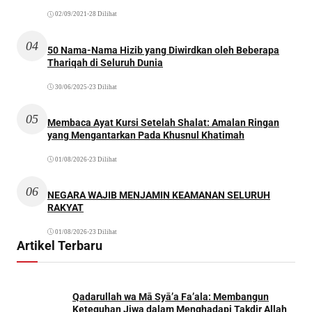
02/09/2021
•
28 Dilihat
04
50 Nama-Nama Hizib yang Diwirdkan oleh Beberapa
Thariqah di Seluruh Dunia
30/06/2025
•
23 Dilihat
05
Membaca Ayat Kursi Setelah Shalat: Amalan Ringan
yang Mengantarkan Pada Khusnul Khatimah
01/08/2026
•
23 Dilihat
06
NEGARA WAJIB MENJAMIN KEAMANAN SELURUH
RAKYAT
01/08/2026
•
23 Dilihat
Artikel Terbaru
Qadarullah wa Mā Syā’a Fa’ala: Membangun
Keteguhan Jiwa dalam Menghadapi Takdir Allah