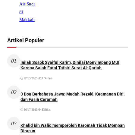
Artikel Populer
01
Inilah Sosok Syaiful Karim, Dinilai Menyimpang MUI
Karena Salah Fatal Tafsiri Surat Al-Qariah
22/05/2025
•
151 Dilihat
02
3 Doa Berbahasa Jawa: Mudah Rezeki, Keamanan Diri,
dan Fasih Ceramah
26/07/2025
•
64 Dilihat
03
Khalid bin Walid memperoleh Karomah Tidak Mempan
Diracun