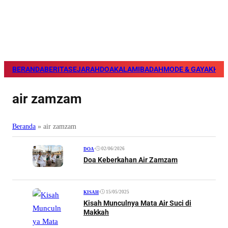
BERANDA
BERITA
SEJARAH
DOA
KALAM
IBADAH
MODE & GAYA
KHAZ
air zamzam
Beranda
»
air zamzam
•
02/06/2026
DOA
Doa Keberkahan Air Zamzam
•
15/05/2025
KISAH
Kisah Munculnya Mata Air Suci di
Makkah