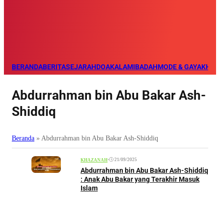
BERANDA
BERITA
SEJARAH
DOA
KALAM
IBADAH
MODE & GAYA
KHAZ
Abdurrahman bin Abu Bakar Ash-
Shiddiq
Beranda
»
Abdurrahman bin Abu Bakar Ash-Shiddiq
•
21/09/2025
KHAZANAH
Abdurrahman bin Abu Bakar Ash-Shiddiq
: Anak Abu Bakar yang Terakhir Masuk
Islam