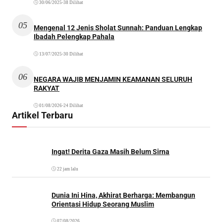
30/06/2025
•
38 Dilihat
05
Mengenal 12 Jenis Sholat Sunnah: Panduan Lengkap
Ibadah Pelengkap Pahala
13/07/2025
•
30 Dilihat
06
NEGARA WAJIB MENJAMIN KEAMANAN SELURUH
RAKYAT
01/08/2026
•
24 Dilihat
Artikel Terbaru
Ingat! Derita Gaza Masih Belum Sirna
22 jam lalu
Dunia Ini Hina, Akhirat Berharga: Membangun
Orientasi Hidup Seorang Muslim
07/08/2026