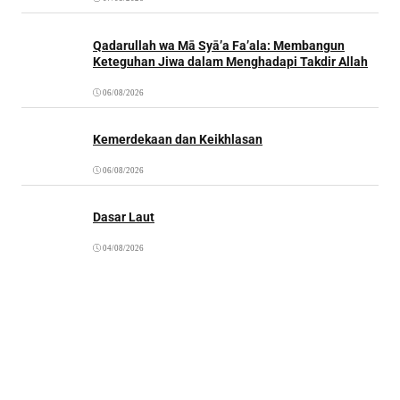
Qadarullah wa Mā Syā’a Fa’ala: Membangun
Keteguhan Jiwa dalam Menghadapi Takdir Allah
06/08/2026
Kemerdekaan dan Keikhlasan
06/08/2026
Dasar Laut
04/08/2026