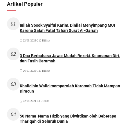
Artikel Populer
01
Inilah Sosok Syaiful Karim, Dinilai Menyimpang MUI
Karena Salah Fatal Tafsiri Surat Al-Qariah
22/05/2025
•
212 Dilihat
02
3 Doa Berbahasa Jawa: Mudah Rezeki, Keamanan Diri,
dan Fasih Ceramah
26/07/2025
•
121 Dilihat
03
Khalid bin Walid memperoleh Karomah Tidak Mempan
Diracun
02/09/2021
•
53 Dilihat
04
50 Nama-Nama Hizib yang Diwirdkan oleh Beberapa
Thariqah di Seluruh Dunia