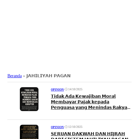
Beranda
»
𝗝𝗔𝗛𝗜𝗟𝗜𝗬𝗔𝗛 𝗣𝗔𝗚𝗔𝗡
•
14/10/2025
OPINION
𝗧𝗶𝗱𝗮𝗸 𝗔𝗱𝗮 𝗞𝗲𝘄𝗮𝗷𝗶𝗯𝗮𝗻 𝗠𝗼𝗿𝗮𝗹
𝗠𝗲𝗺𝗯𝗮𝘆𝗮𝗿 𝗣𝗮𝗷𝗮𝗸 𝗸𝗲𝗽𝗮𝗱𝗮
𝗣𝗲𝗻𝗴𝘂𝗮𝘀𝗮 𝘆𝗮𝗻𝗴 𝗠𝗲𝗻𝗶𝗻𝗱𝗮𝘀 𝗥𝗮𝗸𝘆𝗮𝘁
𝗱𝗮𝗻 𝗠𝗲𝗺𝗽𝗲𝗿𝗸𝗮𝘆𝗮 𝗞𝗼𝗿𝘂𝗽𝘁𝗼𝗿
•
12/10/2025
OPINION
𝗦𝗘𝗥𝗨𝗔𝗡 𝗗𝗔𝗞𝗪𝗔𝗛 𝗗𝗔𝗡 𝗛𝗜𝗝𝗥𝗔𝗛