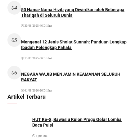
04
50 Nama-Nama Hizib yang Diwirdkan oleh Beberapa
Thariqah di Seluruh Dunia
30/06/2025
•
46 Dilihat
05
Mengenal 12 Jenis Sholat Sunnah: Panduan Lengkap
Ibadah Pelengkap Pahala
13/07/2025
•
36 Dilihat
06
NEGARA WAJIB MENJAMIN KEAMANAN SELURUH
RAKYAT
01/08/2026
•
26 Dilihat
Artikel Terbaru
HUT Ke-8, Bawaslu Kulon Progo Gelar Lomba
Baca Puisi
4 jam lalu