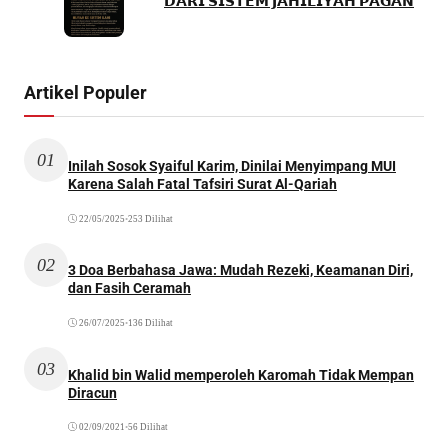
𝗗𝗔𝗥𝗜 𝗦𝗜𝗦𝗧𝗘𝗠 𝗝𝗔𝗛𝗜𝗟𝗜𝗬𝗔𝗛 𝗣𝗔𝗚𝗔𝗡
Artikel Populer
01
Inilah Sosok Syaiful Karim, Dinilai Menyimpang MUI
Karena Salah Fatal Tafsiri Surat Al-Qariah
22/05/2025
•
253 Dilihat
02
3 Doa Berbahasa Jawa: Mudah Rezeki, Keamanan Diri,
dan Fasih Ceramah
26/07/2025
•
136 Dilihat
03
Khalid bin Walid memperoleh Karomah Tidak Mempan
Diracun
02/09/2021
•
56 Dilihat