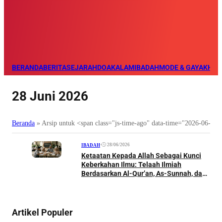
BERANDA
BERITA
SEJARAH
DOA
KALAM
IBADAH
MODE & GAYA
KHAZ
28 Juni 2026
Beranda
»
Arsip untuk <span class="js-time-ago" data-time="2026-06-2
•
28/06/2026
IBADAH
Ketaatan Kepada Allah Sebagai Kunci
Keberkahan Ilmu: Telaah Ilmiah
Berdasarkan Al-Qur’an, As-Sunnah, dan
Pandangan Ulama
Artikel Populer