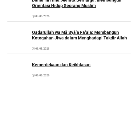
Orientasi Hidup Seorang Muslim
07/08/2026
Qadarullah wa Mā Syā’a Fa’ala: Membangun
Keteguhan Jiwa dalam Menghadapi Takdir Allah
06/08/2026
Kemerdekaan dan Keikhlasan
06/08/2026