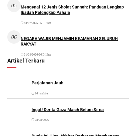
05
Mengenal 12 Jenis Sholat Sunnah: Panduan Lengkap
Ibadah Pelengkap Pahala
13/07/2025
•
35 Dilihat
06
NEGARA WAJIB MENJAMIN KEAMANAN SELURUH
RAKYAT
01/08/2026
•
26 Dilihat
Artikel Terbaru
Perjalanan Jauh
16 jam lalu
Ingat! Derita Gaza Masih Belum Sirna
08/08/2026
Dunia Ini Hina, Akhirat Berharga: Membangun