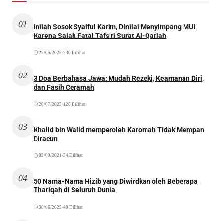
01
Inilah Sosok Syaiful Karim, Dinilai Menyimpang MUI
Karena Salah Fatal Tafsiri Surat Al-Qariah
22/05/2025
•
230 Dilihat
02
3 Doa Berbahasa Jawa: Mudah Rezeki, Keamanan Diri,
dan Fasih Ceramah
26/07/2025
•
128 Dilihat
03
Khalid bin Walid memperoleh Karomah Tidak Mempan
Diracun
02/09/2021
•
54 Dilihat
04
50 Nama-Nama Hizib yang Diwirdkan oleh Beberapa
Thariqah di Seluruh Dunia
30/06/2025
•
40 Dilihat