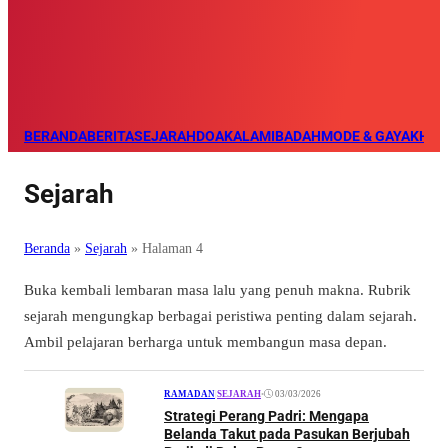
BERANDA
BERITA
SEJARAH
DOA
KALAM
IBADAH
MODE & GAYA
KHAZ
Sejarah
Beranda
»
Sejarah
»
Halaman 4
Buka kembali lembaran masa lalu yang penuh makna. Rubrik
sejarah mengungkap berbagai peristiwa penting dalam sejarah.
Ambil pelajaran berharga untuk membangun masa depan.
•
03/03/2026
RAMADAN
|
SEJARAH
Strategi Perang Padri: Mengapa
Belanda Takut pada Pasukan Berjubah