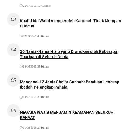
26/07/2025
•
107 Dilihat
03
Khalid bin Walid memperoleh Karomah Tidak Mempan
Diracun
02/09/2021
•
49 Dilihat
04
50 Nama-Nama Hizib yang Diwirdkan oleh Beberapa
Thariqah di Seluruh Dunia
30/06/2025
•
35 Dilihat
05
Mengenal 12 Jenis Sholat Sunnah: Panduan Lengkap
Ibadah Pelengkap Pahala
13/07/2025
•
29 Dilihat
06
NEGARA WAJIB MENJAMIN KEAMANAN SELURUH
RAKYAT
01/08/2026
•
24 Dilihat