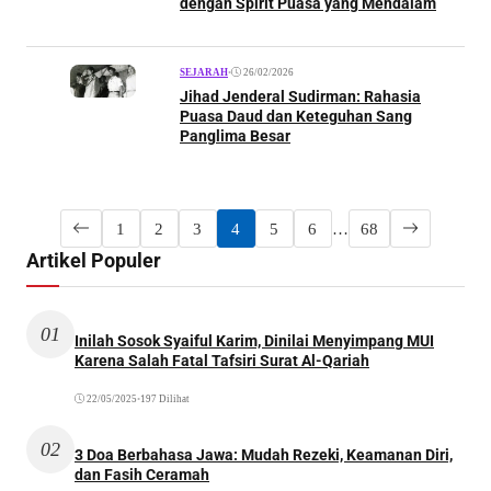
dengan Spirit Puasa yang Mendalam
•
26/02/2026
SEJARAH
Jihad Jenderal Sudirman: Rahasia
Puasa Daud dan Keteguhan Sang
Panglima Besar
1
2
3
4
5
6
…
68
Artikel Populer
01
Inilah Sosok Syaiful Karim, Dinilai Menyimpang MUI
Karena Salah Fatal Tafsiri Surat Al-Qariah
22/05/2025
•
197 Dilihat
02
3 Doa Berbahasa Jawa: Mudah Rezeki, Keamanan Diri,
dan Fasih Ceramah