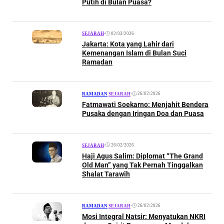
Putih di Bulan Puasa?
•
02/03/2026
SEJARAH
Jakarta: Kota yang Lahir dari
Kemenangan Islam di Bulan Suci
Ramadan
•
26/02/2026
RAMADAN
|
SEJARAH
Fatmawati Soekarno: Menjahit Bendera
Pusaka dengan Iringan Doa dan Puasa
•
26/02/2026
SEJARAH
Haji Agus Salim: Diplomat “The Grand
Old Man” yang Tak Pernah Tinggalkan
Shalat Tarawih
•
26/02/2026
RAMADAN
|
SEJARAH
Mosi Integral Natsir: Menyatukan NKRI