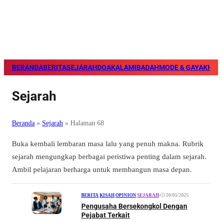
BERANDA
BERITA
SEJARAH
DOA
KALAM
IBADAH
MODE & GAYA
KHAZ
Sejarah
Beranda
»
Sejarah
»
Halaman 68
Buka kembali lembaran masa lalu yang penuh makna. Rubrik
sejarah mengungkap berbagai peristiwa penting dalam sejarah.
Ambil pelajaran berharga untuk membangun masa depan.
•
20/05/2025
BERITA
|
KISAH
|
OPINION
|
SEJARAH
Pengusaha Bersekongkol Dengan
Pejabat Terkait