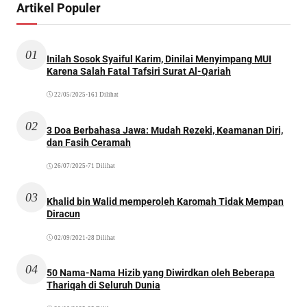
Artikel Populer
01
Inilah Sosok Syaiful Karim, Dinilai Menyimpang MUI
Karena Salah Fatal Tafsiri Surat Al-Qariah
22/05/2025
•
161 Dilihat
02
3 Doa Berbahasa Jawa: Mudah Rezeki, Keamanan Diri,
dan Fasih Ceramah
26/07/2025
•
71 Dilihat
03
Khalid bin Walid memperoleh Karomah Tidak Mempan
Diracun
02/09/2021
•
28 Dilihat
04
50 Nama-Nama Hizib yang Diwirdkan oleh Beberapa
Thariqah di Seluruh Dunia