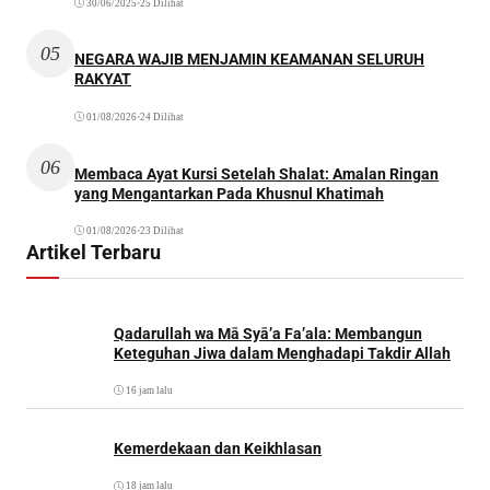
30/06/2025
•
25 Dilihat
05
NEGARA WAJIB MENJAMIN KEAMANAN SELURUH
RAKYAT
01/08/2026
•
24 Dilihat
06
Membaca Ayat Kursi Setelah Shalat: Amalan Ringan
yang Mengantarkan Pada Khusnul Khatimah
01/08/2026
•
23 Dilihat
Artikel Terbaru
Qadarullah wa Mā Syā’a Fa’ala: Membangun
Keteguhan Jiwa dalam Menghadapi Takdir Allah
16 jam lalu
Kemerdekaan dan Keikhlasan
18 jam lalu