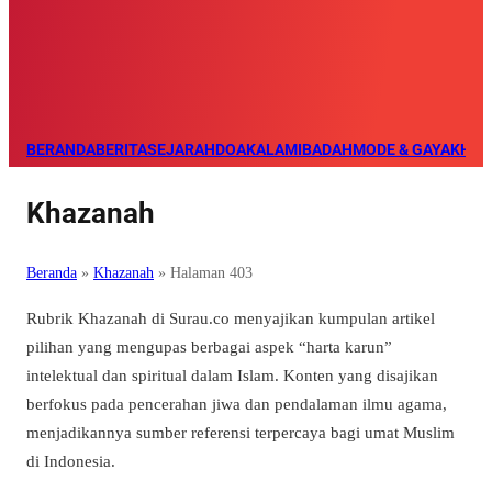
BERANDA
BERITA
SEJARAH
DOA
KALAM
IBADAH
MODE & GAYA
KHAZ
Khazanah
Beranda
»
Khazanah
»
Halaman 403
Rubrik Khazanah di Surau.co menyajikan kumpulan artikel
pilihan yang mengupas berbagai aspek “harta karun”
intelektual dan spiritual dalam Islam. Konten yang disajikan
berfokus pada pencerahan jiwa dan pendalaman ilmu agama,
menjadikannya sumber referensi terpercaya bagi umat Muslim
di Indonesia.