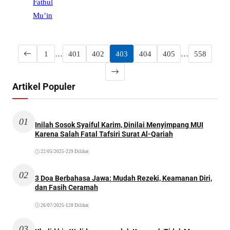
1
…
401
402
403
404
405
…
558
Artikel Populer
01
Inilah Sosok Syaiful Karim, Dinilai Menyimpang MUI
Karena Salah Fatal Tafsiri Surat Al-Qariah
22/05/2025
•
229 Dilihat
02
3 Doa Berbahasa Jawa: Mudah Rezeki, Keamanan Diri,
dan Fasih Ceramah
26/07/2025
•
128 Dilihat
03