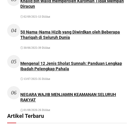
Khalid bin Walid memperoleh Karomah Tidak Mempan
Diracun
02/09/2021
•
53 Dilihat
04
50 Nama-Nama Hizib yang Diwirdkan oleh Beberapa
Thariqah di Seluruh Dunia
30/06/2025
•
39 Dilihat
05
Mengenal 12 Jenis Sholat Sunnah: Panduan Lengkap
Ibadah Pelengkap Pahala
13/07/2025
•
35 Dilihat
06
NEGARA WAJIB MENJAMIN KEAMANAN SELURUH
RAKYAT
01/08/2026
•
26 Dilihat
Artikel Terbaru