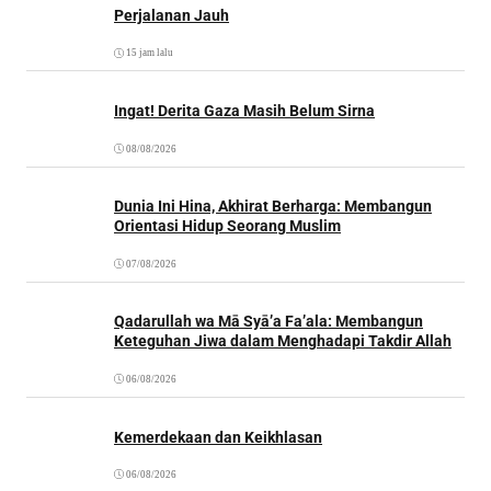
Perjalanan Jauh
15 jam lalu
Ingat! Derita Gaza Masih Belum Sirna
08/08/2026
Dunia Ini Hina, Akhirat Berharga: Membangun
Orientasi Hidup Seorang Muslim
07/08/2026
Qadarullah wa Mā Syā’a Fa’ala: Membangun
Keteguhan Jiwa dalam Menghadapi Takdir Allah
06/08/2026
Kemerdekaan dan Keikhlasan
06/08/2026