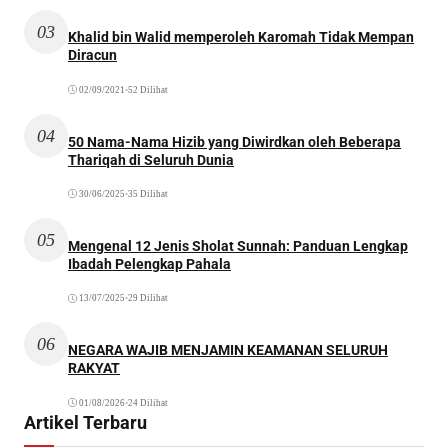
03
Khalid bin Walid memperoleh Karomah Tidak Mempan
Diracun
02/09/2021
•
52 Dilihat
04
50 Nama-Nama Hizib yang Diwirdkan oleh Beberapa
Thariqah di Seluruh Dunia
30/06/2025
•
35 Dilihat
05
Mengenal 12 Jenis Sholat Sunnah: Panduan Lengkap
Ibadah Pelengkap Pahala
13/07/2025
•
29 Dilihat
06
NEGARA WAJIB MENJAMIN KEAMANAN SELURUH
RAKYAT
01/08/2026
•
24 Dilihat
Artikel Terbaru