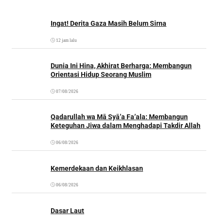
Ingat! Derita Gaza Masih Belum Sirna
12 jam lalu
Dunia Ini Hina, Akhirat Berharga: Membangun
Orientasi Hidup Seorang Muslim
07/08/2026
Qadarullah wa Mā Syā’a Fa’ala: Membangun
Keteguhan Jiwa dalam Menghadapi Takdir Allah
06/08/2026
Kemerdekaan dan Keikhlasan
06/08/2026
Dasar Laut