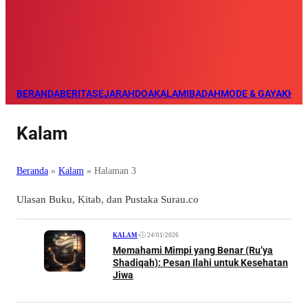
BERANDA
BERITA
SEJARAH
DOA
KALAM
IBADAH
MODE & GAYA
KHAZ
Kalam
Beranda
»
Kalam
»
Halaman 3
Ulasan Buku, Kitab, dan Pustaka Surau.co
•
24/01/2026
KALAM
Memahami Mimpi yang Benar (Ru’ya
Shadiqah): Pesan Ilahi untuk Kesehatan
Jiwa