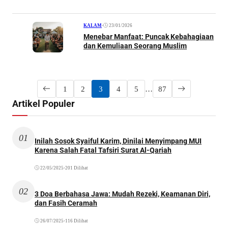
•
23/01/2026
KALAM
Menebar Manfaat: Puncak Kebahagiaan
dan Kemuliaan Seorang Muslim
1
2
3
4
5
…
87
Artikel Populer
01
Inilah Sosok Syaiful Karim, Dinilai Menyimpang MUI
Karena Salah Fatal Tafsiri Surat Al-Qariah
22/05/2025
•
201 Dilihat
02
3 Doa Berbahasa Jawa: Mudah Rezeki, Keamanan Diri,
dan Fasih Ceramah
26/07/2025
•
116 Dilihat