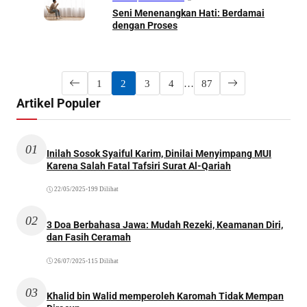
Seni Menenangkan Hati: Berdamai
dengan Proses
1
2
3
4
…
87
Artikel Populer
01
Inilah Sosok Syaiful Karim, Dinilai Menyimpang MUI
Karena Salah Fatal Tafsiri Surat Al-Qariah
22/05/2025
•
199 Dilihat
02
3 Doa Berbahasa Jawa: Mudah Rezeki, Keamanan Diri,
dan Fasih Ceramah
26/07/2025
•
115 Dilihat
03
Khalid bin Walid memperoleh Karomah Tidak Mempan