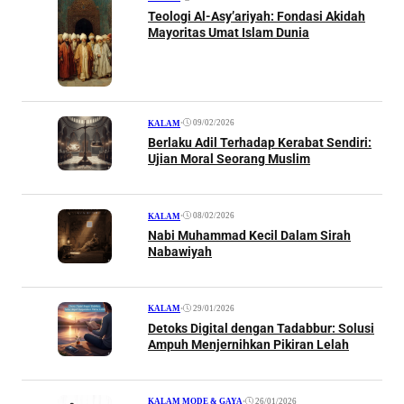
Teologi Al-Asy’ariyah: Fondasi Akidah
Mayoritas Umat Islam Dunia
•
09/02/2026
KALAM
Berlaku Adil Terhadap Kerabat Sendiri:
Ujian Moral Seorang Muslim
•
08/02/2026
KALAM
Nabi Muhammad Kecil Dalam Sirah
Nabawiyah
•
29/01/2026
KALAM
Detoks Digital dengan Tadabbur: Solusi
Ampuh Menjernihkan Pikiran Lelah
•
26/01/2026
KALAM
|
MODE & GAYA