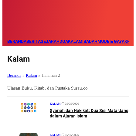
BERANDA
BERITA
SEJARAH
DOA
KALAM
IBADAH
MODE & GAYA
KHAZ
Kalam
Beranda
»
Kalam
»
Halaman 2
Ulasan Buku, Kitab, dan Pustaka Surau.co
•
05/05/2026
KALAM
Syariah dan Hakikat: Dua Sisi Mata Uang
dalam Ajaran Islam
•
05/05/2026
KALAM