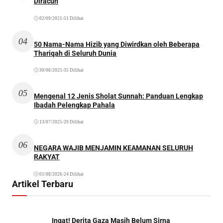
Diracun
02/09/2021
•
51 Dilihat
04
50 Nama-Nama Hizib yang Diwirdkan oleh Beberapa
Thariqah di Seluruh Dunia
30/06/2025
•
35 Dilihat
05
Mengenal 12 Jenis Sholat Sunnah: Panduan Lengkap
Ibadah Pelengkap Pahala
13/07/2025
•
29 Dilihat
06
NEGARA WAJIB MENJAMIN KEAMANAN SELURUH
RAKYAT
01/08/2026
•
24 Dilihat
Artikel Terbaru
Ingat! Derita Gaza Masih Belum Sirna