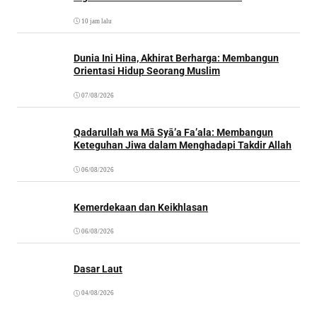
10 jam lalu
Dunia Ini Hina, Akhirat Berharga: Membangun
Orientasi Hidup Seorang Muslim
07/08/2026
Qadarullah wa Mā Syā’a Fa’ala: Membangun
Keteguhan Jiwa dalam Menghadapi Takdir Allah
06/08/2026
Kemerdekaan dan Keikhlasan
06/08/2026
Dasar Laut
04/08/2026