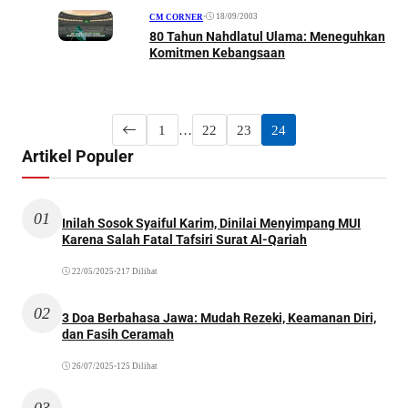
•
18/09/2003
CM CORNER
80 Tahun Nahdlatul Ulama: Meneguhkan
Komitmen Kebangsaan
1
…
22
23
24
Artikel Populer
01
Inilah Sosok Syaiful Karim, Dinilai Menyimpang MUI
Karena Salah Fatal Tafsiri Surat Al-Qariah
22/05/2025
•
217 Dilihat
02
3 Doa Berbahasa Jawa: Mudah Rezeki, Keamanan Diri,
dan Fasih Ceramah
26/07/2025
•
125 Dilihat
03