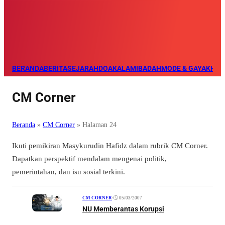
BERANDA
BERITA
SEJARAH
DOA
KALAM
IBADAH
MODE & GAYA
KHAZ
CM Corner
Beranda
»
CM Corner
»
Halaman 24
Ikuti pemikiran Masykurudin Hafidz dalam rubrik CM Corner.
Dapatkan perspektif mendalam mengenai politik,
pemerintahan, dan isu sosial terkini.
•
05/03/2007
CM CORNER
NU Memberantas Korupsi