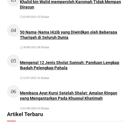
Khalid bin Walid memperoleh Karomah Tidak Mempan
Diracun
02/09/2021
•
53 Dilihat
04
50 Nama-Nama Hizib yang Diwirdkan oleh Beberapa
Thariqah di Seluruh Dunia
30/06/2025
•
38 Dilihat
05
Mengenal 12 Jenis Sholat Sunnah: Panduan Lengkap
Ibadah Pelengkap Pahala
13/07/2025
•
35 Dilihat
06
Membaca Ayat Kursi Setelah Shalat: Amalan Ringan
yang Mengantarkan Pada Khusnul Khatimah
01/08/2026
•
24 Dilihat
Artikel Terbaru