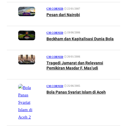
•
22/01/2007
CM CORNER
Pesan dari Nairobi
•
19/06/2006
CM CORNER
Beckham dan Kapitalisasi Dunia Bola
•
20/01/2006
CM CORNER
Tragedi Jamarat dan Relevansi
Pemikiran Masdar F. Mas’udi
•
25/06/2005
CM CORNER
Bola Panas Syariat Islam di Aceh