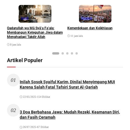
Ibadah
Khazanah
Qadarullah wa Mā Syā’a Fa’ala:
Kemerdekaan dan Keikhlasan
D
Membangun Keteguhan Jiwa dalam
11 jam lalu
Menghadapi Takdir Allah
8 jam lalu
Artikel Populer
01
Inilah Sosok Syaiful Karim, Dinilai Menyimpang MUI
Karena Salah Fatal Tafsiri Surat Al-Qariah
22/05/2025
•
154 Dilihat
02
3 Doa Berbahasa Jawa: Mudah Rezeki, Keamanan Diri,
dan Fasih Ceramah
26/07/2025
•
67 Dilihat