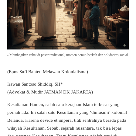
- Membagikan zakat di pasar tradisional, momen penuh berkah dan solidaritas sosial.
(Epos Sufi Banten Melawan Kolonialisme)
Irawan Santoso Shiddiq, SH*
(Advokat & Mudir JATMAN DK JAKARTA)
Kesultanan Banten, salah satu kerajaan Islam terbesar yang
pernah ada. Ini salah satu Kesultanan yang ‘dimusuhi’ kolonial
Belanda. Karena devide et impera, titik sentralnya berada pada
wilayah Kesultanan. Sebab, sejarah nusantara, tak bisa lepas
dari peranan Kesultanan. Tentu Kesultanan adalah produk