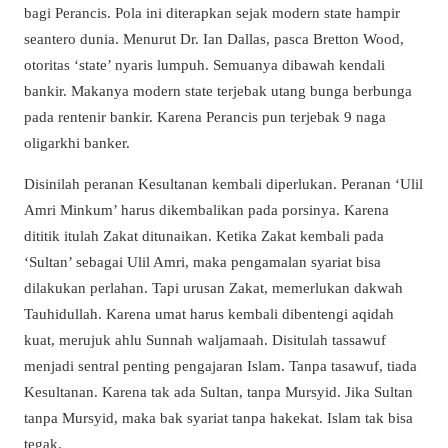
bagi Perancis. Pola ini diterapkan sejak modern state hampir
seantero dunia. Menurut Dr. Ian Dallas, pasca Bretton Wood,
otoritas ‘state’ nyaris lumpuh. Semuanya dibawah kendali
bankir. Makanya modern state terjebak utang bunga berbunga
pada rentenir bankir. Karena Perancis pun terjebak 9 naga
oligarkhi banker.
Disinilah peranan Kesultanan kembali diperlukan. Peranan ‘Ulil
Amri Minkum’ harus dikembalikan pada porsinya. Karena
dititik itulah Zakat ditunaikan. Ketika Zakat kembali pada
‘Sultan’ sebagai Ulil Amri, maka pengamalan syariat bisa
dilakukan perlahan. Tapi urusan Zakat, memerlukan dakwah
Tauhidullah. Karena umat harus kembali dibentengi aqidah
kuat, merujuk ahlu Sunnah waljamaah. Disitulah tassawuf
menjadi sentral penting pengajaran Islam. Tanpa tasawuf, tiada
Kesultanan. Karena tak ada Sultan, tanpa Mursyid. Jika Sultan
tanpa Mursyid, maka bak syariat tanpa hakekat. Islam tak bisa
tegak.