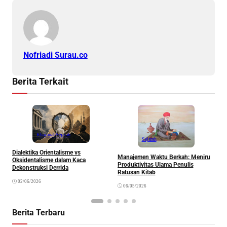
Nofriadi Surau.co
Berita Terkait
Khazanah
Sejarah
Sejarah
S
Dialektika Orientalisme vs
R
Manajemen Waktu Berkah: Meniru
Oksidentalisme dalam Kaca
I
Produktivitas Ulama Penulis
Dekonstruksi Derrida
Ratusan Kitab
02/06/2026
06/05/2026
Berita Terbaru