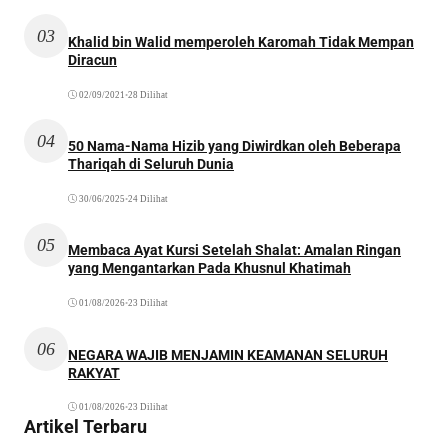
03
Khalid bin Walid memperoleh Karomah Tidak Mempan
Diracun
02/09/2021
•
28 Dilihat
04
50 Nama-Nama Hizib yang Diwirdkan oleh Beberapa
Thariqah di Seluruh Dunia
30/06/2025
•
24 Dilihat
05
Membaca Ayat Kursi Setelah Shalat: Amalan Ringan
yang Mengantarkan Pada Khusnul Khatimah
01/08/2026
•
23 Dilihat
06
NEGARA WAJIB MENJAMIN KEAMANAN SELURUH
RAKYAT
01/08/2026
•
23 Dilihat
Artikel Terbaru