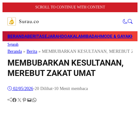
SCROLL TO CONTINUE WITH CONTENT
BERANDA
BERITA
SEJARAH
DOA
KALAM
IBADAH
MODE & GAYA
KHAZ
Sejarah
Beranda
»
Berita
»
MEMBUBARKAN KESULTANAN, MEREBUT ZAK
MEMBUBARKAN KESULTANAN,
MEREBUT ZAKAT UMAT
02/05/2026
•
20
Dilihat
•
10 Menit membaca
Facebook
Twitter
Pinterest
Mail
WhatsApp