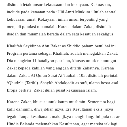
disitulah letak unsur kekuasaan dan kekayaan. Kekuasaan,
include pada ketaatan pada ‘Ulil Amri Minkum.’ Itulah sentral
kekuasaan umat. Kekayaan, inilah unsur terpenting yang
menjadi pondasi muamalah. Karena dalam Zakat, disitulah
ibadah dan muamalah berada dalam satu kesatuan sekaligus.
Khalifah Sayidinna Abu Bakar as Shiddiq paham betul hal ini.
Program pertama sebagai Khalifah, adalah menegakkan Zakat.
Dia mengirim 11 bataliyon pasukan, khusus untuk memungut
Zakat kepada kabilah yang enggan ditarik Zakatnya. Karena
dalam Zakat, Al Quran Surat At Taubah: 103, disitulah perintah
‘Qhudz!” (Tarik!). Shaykh Abdalqadir as sufi, ulama besar asal
Eropa berkata, Zakat itulah pusat kekuasaan Islam.
Karena Zakat, khusus untuk kaum muslimin. Sementara bagi
kafir dzhimmi, diwajibkan jizya. Era Kesultanan eksis, jizya
tegak. Tanpa kesultanan, maka jizya menghilang. Ini pula dasar
Hindia Belanda melemahkan Kesultanan, agar mereka tak lagi