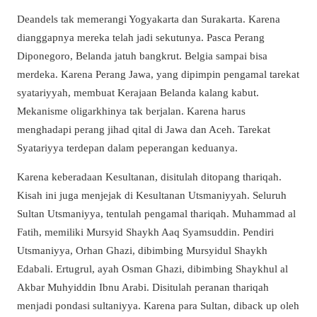
Deandels tak memerangi Yogyakarta dan Surakarta. Karena
dianggapnya mereka telah jadi sekutunya. Pasca Perang
Diponegoro, Belanda jatuh bangkrut. Belgia sampai bisa
merdeka. Karena Perang Jawa, yang dipimpin pengamal tarekat
syatariyyah, membuat Kerajaan Belanda kalang kabut.
Mekanisme oligarkhinya tak berjalan. Karena harus
menghadapi perang jihad qital di Jawa dan Aceh. Tarekat
Syatariyya terdepan dalam peperangan keduanya.
Karena keberadaan Kesultanan, disitulah ditopang thariqah.
Kisah ini juga menjejak di Kesultanan Utsmaniyyah. Seluruh
Sultan Utsmaniyya, tentulah pengamal thariqah. Muhammad al
Fatih, memiliki Mursyid Shaykh Aaq Syamsuddin. Pendiri
Utsmaniyya, Orhan Ghazi, dibimbing Mursyidul Shaykh
Edabali. Ertugrul, ayah Osman Ghazi, dibimbing Shaykhul al
Akbar Muhyiddin Ibnu Arabi. Disitulah peranan thariqah
menjadi pondasi sultaniyya. Karena para Sultan, diback up oleh