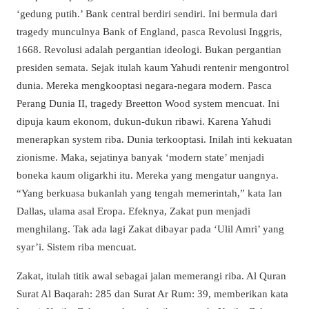
‘gedung putih.’ Bank central berdiri sendiri. Ini bermula dari
tragedy munculnya Bank of England, pasca Revolusi Inggris,
1668. Revolusi adalah pergantian ideologi. Bukan pergantian
presiden semata. Sejak itulah kaum Yahudi rentenir mengontrol
dunia. Mereka mengkooptasi negara-negara modern. Pasca
Perang Dunia II, tragedy Breetton Wood system mencuat. Ini
dipuja kaum ekonom, dukun-dukun ribawi. Karena Yahudi
menerapkan system riba. Dunia terkooptasi. Inilah inti kekuatan
zionisme. Maka, sejatinya banyak ‘modern state’ menjadi
boneka kaum oligarkhi itu. Mereka yang mengatur uangnya.
“Yang berkuasa bukanlah yang tengah memerintah,” kata Ian
Dallas, ulama asal Eropa. Efeknya, Zakat pun menjadi
menghilang. Tak ada lagi Zakat dibayar pada ‘Ulil Amri’ yang
syar’i. Sistem riba mencuat.
Zakat, itulah titik awal sebagai jalan memerangi riba. Al Quran
Surat Al Baqarah: 285 dan Surat Ar Rum: 39, memberikan kata