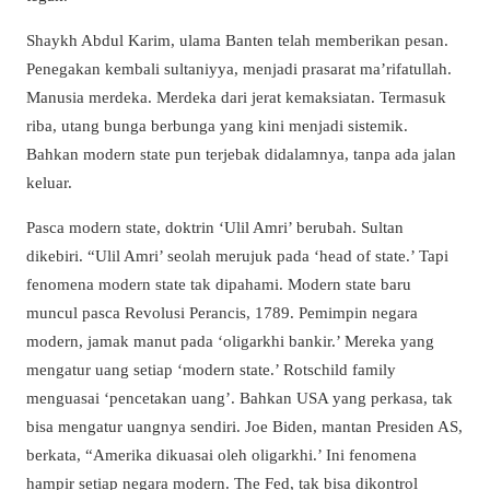
Shaykh Abdul Karim, ulama Banten telah memberikan pesan.
Penegakan kembali sultaniyya, menjadi prasarat ma’rifatullah.
Manusia merdeka. Merdeka dari jerat kemaksiatan. Termasuk
riba, utang bunga berbunga yang kini menjadi sistemik.
Bahkan modern state pun terjebak didalamnya, tanpa ada jalan
keluar.
Pasca modern state, doktrin ‘Ulil Amri’ berubah. Sultan
dikebiri. “Ulil Amri’ seolah merujuk pada ‘head of state.’ Tapi
fenomena modern state tak dipahami. Modern state baru
muncul pasca Revolusi Perancis, 1789. Pemimpin negara
modern, jamak manut pada ‘oligarkhi bankir.’ Mereka yang
mengatur uang setiap ‘modern state.’ Rotschild family
menguasai ‘pencetakan uang’. Bahkan USA yang perkasa, tak
bisa mengatur uangnya sendiri. Joe Biden, mantan Presiden AS,
berkata, “Amerika dikuasai oleh oligarkhi.’ Ini fenomena
hampir setiap negara modern. The Fed, tak bisa dikontrol