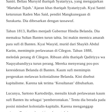
Santri. Beliau Mursyid thariqah Syatariyya, yang mengajarkan
‘Martabat Tujuh.’ Ajaran khas thariqah Syatariyyah. Kyai Santri
keturunan Raden Mas Said, pendiri Mangkunegaan di
Surakarta. Dia dibesarkan dengan tassawuf.
Tahun 1813, Raflles menjadi Gubernur Hindia Belanda. Dia
memaksa Sultan Banten turun tahta. Ini makin memicu amarah
para sufi di Banten. Kyai Wasyid, murid dari Shaykh Abdul
Karim, memimpin perlawanan di Cilegon. Tahun 1888,
meledak perang di Cilegon. Ribuan ahlu thariqah Qadiriyya wa
Naqsyabandiyya turun perang. Mereka menyerang pos-pos
keresidenan Belanda di Banten. Kaum sufi memimpin
pergerakan melawan kolonialisme Belanda. Kini disebut
kapitalisme. Karena tak terima ‘Kesultanan’ dibubarkan.
Lucunya, Sartono Kartodirdjo, menulis kisah perlawanan kaum
sufi Banten itu sebagai ‘pemberontakan.’ Tentu dia berada pada
posisi mindset kolonialis-kapitalis. Karena menganggap