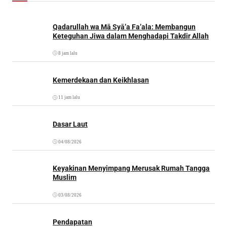
Qadarullah wa Mā Syā’a Fa’ala: Membangun
Keteguhan Jiwa dalam Menghadapi Takdir Allah
8 jam lalu
Kemerdekaan dan Keikhlasan
11 jam lalu
Dasar Laut
04/08/2026
Keyakinan Menyimpang Merusak Rumah Tangga
Muslim
03/08/2026
Pendapatan