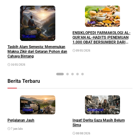
Kalam
ENSIKLOPEDI FARMAKOLOGI AL-
M
Doa
Kalam
QUR’AN AL-HADITS (PENEMUAN
P
1.000 OBAT BERSUMBER DARI
K
Tasbih Alam Semesta: Menemukan
AL-QUR’AN DAN AL-HADITS)
09/05/2026
Makna Zikir dari Getaran Pohon dan
Cahaya Bintang
16/05/2026
Berita Terbaru
Opinion
Internasional
Perjalanan Jauh
Ingat! Derita Gaza Masih Belum
D
Sirna
M
7 jam lalu
S
08/08/2026