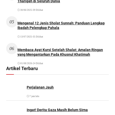
Thariqah di Seluruh Dunia
30/06/2025
•
39 Dilihat
05
Mengenal 12 Jenis Sholat Sunnah: Panduan Lengkap
Ibadah Pelengkap Pahala
13/07/2025
•
35 Dilihat
06
Membaca Ayat Kursi Setelah Shalat: Amalan Ringan
yang Mengantarkan Pada Khusnul Khatimah
01/08/2026
•
24 Dilihat
Artikel Terbaru
Perjalanan Jauh
7 jam lalu
Ingat! Derita Gaza Masih Belum Sirna