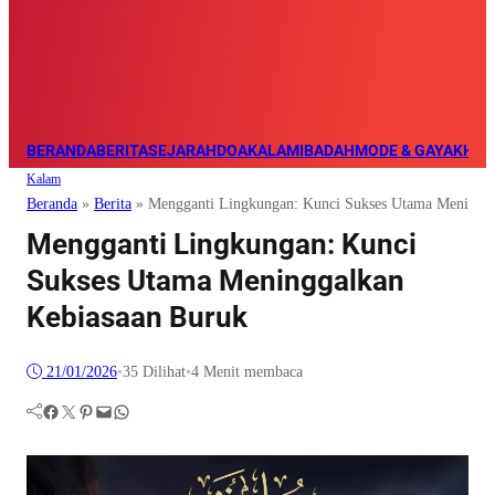
BERANDA
BERITA
SEJARAH
DOA
KALAM
IBADAH
MODE & GAYA
KHAZ
Kalam
Beranda
»
Berita
»
Mengganti Lingkungan: Kunci Sukses Utama Meningga
Mengganti Lingkungan: Kunci
Sukses Utama Meninggalkan
Kebiasaan Buruk
21/01/2026
•
35
Dilihat
•
4 Menit membaca
Facebook
Twitter
Pinterest
Mail
WhatsApp