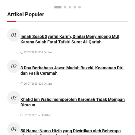
Artikel Populer
01
Inilah Sosok Syaiful Karim, Dinilai Menyimpang MUI
Karena Salah Fatal Tafsiri Surat Al-Qariah
22/05/2025
•
220 Dilihat
02
3 Doa Berbahasa Jawa: Mudah Rezeki, Keamanan Diri,
dan Fasih Ceramah
26/07/2025
•
125 Dilihat
03
Khalid bin Walid memperoleh Karomah Tidak Mempan
Diracun
02/09/2021
•
53 Dilihat
04
50 Nama-Nama Hizib yang Diwirdkan oleh Beberapa