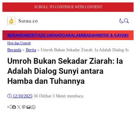
SCROLL TO CONTINUE WITH CONTENT
BERANDA
BERITA
SEJARAH
DOA
KALAM
IBADAH
MODE & GAYA
KHAZ
Haji dan Umroh
Beranda
»
Berita
»
Umroh Bukan Sekadar Ziarah: Ia Adalah Dialog Sunyi
Umroh Bukan Sekadar Ziarah: Ia
Adalah Dialog Sunyi antara
Hamba dan Tuhannya
12/10/2025
•
36
Dilihat
•
3 Menit membaca
Facebook
Twitter
Pinterest
Mail
WhatsApp