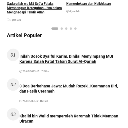
Qadarullah wa Mā Syā’a Fa’ala:
Kemerdekaan dan Keikhlasan
D
Membangun Keteguhan Jiwa dalam
6 jam lalu
Menghadapi Takdir Allah
3 jam lalu
Artikel Populer
01
Inilah Sosok Syaiful Karim, Dinilai Menyimpang MUI
Karena Salah Fatal Tafsiri Surat Al-Qariah
22/05/2025
•
151 Dilihat
02
3 Doa Berbahasa Jawa: Mudah Rezeki, Keamanan Diri,
dan Fasih Ceramah
26/07/2025
•
65 Dilihat
03
Khalid bin Walid memperoleh Karomah Tidak Mempan
Diracun