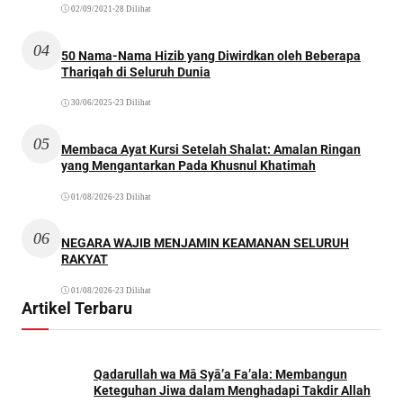
02/09/2021
•
28 Dilihat
04
50 Nama-Nama Hizib yang Diwirdkan oleh Beberapa
Thariqah di Seluruh Dunia
30/06/2025
•
23 Dilihat
05
Membaca Ayat Kursi Setelah Shalat: Amalan Ringan
yang Mengantarkan Pada Khusnul Khatimah
01/08/2026
•
23 Dilihat
06
NEGARA WAJIB MENJAMIN KEAMANAN SELURUH
RAKYAT
01/08/2026
•
23 Dilihat
Artikel Terbaru
Qadarullah wa Mā Syā’a Fa’ala: Membangun
Keteguhan Jiwa dalam Menghadapi Takdir Allah