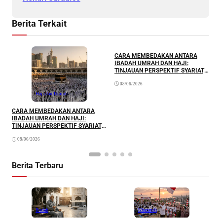
Berita Terkait
CARA MEMBEDAKAN ANTARA
IBADAH UMRAH DAN HAJI:
TINJAUAN PERSPEKTIF SYARIAT,
HUKUM, RUKUN, WAKTU,
08/06/2026
KEWAJIBAN, DAN SPIRITUAL
P
J
Haji dan Umroh
S
CARA MEMBEDAKAN ANTARA
IBADAH UMRAH DAN HAJI:
TINJAUAN PERSPEKTIF SYARIAT,
HUKUM, RUKUN, WAKTU,
08/06/2026
KEWAJIBAN, DAN SPIRITUAL
Berita Terbaru
Ibadah
Khazanah