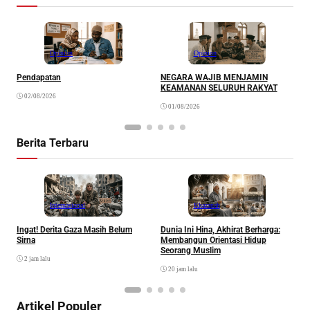
Opinion
Opinion
Pendapatan
NEGARA WAJIB MENJAMIN
M
KEAMANAN SELURUH RAKYAT
02/08/2026
01/08/2026
Berita Terbaru
Internasional
Khazanah
Ingat! Derita Gaza Masih Belum
Dunia Ini Hina, Akhirat Berharga:
Q
Sirna
Membangun Orientasi Hidup
M
Seorang Muslim
M
2 jam lalu
20 jam lalu
Artikel Populer