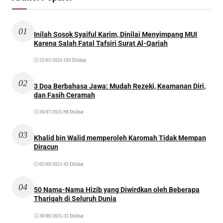
01
Inilah Sosok Syaiful Karim, Dinilai Menyimpang MUI
Karena Salah Fatal Tafsiri Surat Al-Qariah
22/05/2025
•
193 Dilihat
02
3 Doa Berbahasa Jawa: Mudah Rezeki, Keamanan Diri,
dan Fasih Ceramah
26/07/2025
•
98 Dilihat
03
Khalid bin Walid memperoleh Karomah Tidak Mempan
Diracun
02/09/2021
•
42 Dilihat
04
50 Nama-Nama Hizib yang Diwirdkan oleh Beberapa
Thariqah di Seluruh Dunia
30/06/2025
•
35 Dilihat