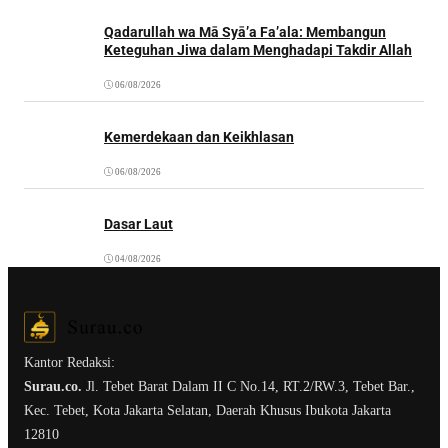
Qadarullah wa Mā Syā’a Fa’ala: Membangun
Keteguhan Jiwa dalam Menghadapi Takdir Allah
06/08/2026
Kemerdekaan dan Keikhlasan
06/08/2026
Dasar Laut
04/08/2026
Kantor Redaksi:
Surau.co.
Jl. Tebet Barat Dalam II C No.14, RT.2/RW.3, Tebet Bar.,
Kec. Tebet, Kota Jakarta Selatan, Daerah Khusus Ibukota Jakarta
12810