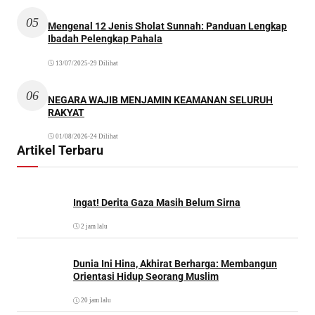
05
Mengenal 12 Jenis Sholat Sunnah: Panduan Lengkap
Ibadah Pelengkap Pahala
13/07/2025
•
29 Dilihat
06
NEGARA WAJIB MENJAMIN KEAMANAN SELURUH
RAKYAT
01/08/2026
•
24 Dilihat
Artikel Terbaru
Ingat! Derita Gaza Masih Belum Sirna
2 jam lalu
Dunia Ini Hina, Akhirat Berharga: Membangun
Orientasi Hidup Seorang Muslim
20 jam lalu