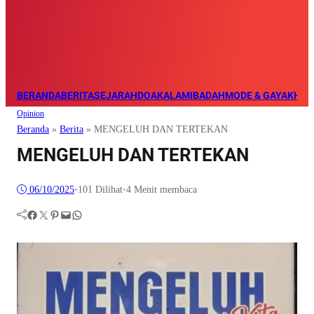
BERANDA
BERITA
SEJARAH
DOA
KALAM
IBADAH
MODE & GAYA
KHAZ
Opinion
Beranda
»
Berita
»
MENGELUH DAN TERTEKAN
MENGELUH DAN TERTEKAN
06/10/2025
•
101
Dilihat
•
4 Menit membaca
Facebook
Twitter
Pinterest
Mail
WhatsApp