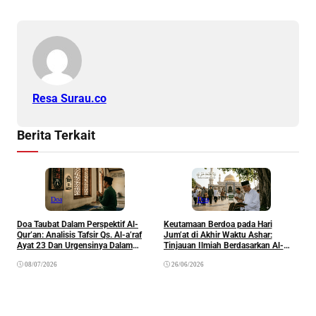
Resa Surau.co
Berita Terkait
Doa
Doa
Doa Taubat Dalam Perspektif Al-
Keutamaan Berdoa pada Hari
Qur’an: Analisis Tafsir Qs. Al-a’raf
Jum’at di Akhir Waktu Ashar:
D
Ayat 23 Dan Urgensinya Dalam
Tinjauan Ilmiah Berdasarkan Al-
Pembinaan Spiritual Seorang
Qur’an dan Sunnah
08/07/2026
26/06/2026
Muslim