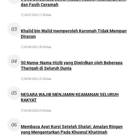
dan Fasih Ceramah
26/07/2025
•
71 Dilihat
03
Khalid bin Walid memperoleh Karomah Tidak Mempan
Diracun
02/09/2021
•
28 Dilihat
04
50 Nama-Nama Hizib yang Diwirdkan oleh Beberapa
Thariqah di Seluruh Dunia
30/06/2025
•
25 Dilihat
05
NEGARA WAJIB MENJAMIN KEAMANAN SELURUH
RAKYAT
01/08/2026
•
24 Dilihat
06
Membaca Ayat Kursi Setelah Shalat: Amalan Ringan
yang Mengantarkan Pada Khusnul Khatimah