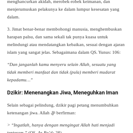
menghancurkan akidah, merobek-robek keimanan, dan
menjerumuskan pelakunya ke dalam lumpur kesesatan yang
dalam.
3. Jimat benar-benar membohongi manusia, menghembuskan
harapan palsu, dan sama sekali tak punya kuasa untuk
melindungi atau mendatangkan kebaikan, sesuai dengan ajaran
islam yang sangat jelas. Sebagaimana dalam QS. Yunus: 106:
“Dan janganlah kamu menyeru selain Allah, sesuatu yang
tidak memberi manfaat dan tidak (pula) memberi mudarat
kepadamu…”
Dzikir: Menenangkan Jiwa, Meneguhkan Iman
Selain sebagai pelindung, dzikir pagi petang menumbuhkan
ketenangan jiwa. Allah ﷻ berfirman:
> “Ingatlah, hanya dengan mengingat Allah hati menjadi
tenteram.” (QS. Ar-Ra’d: 28).