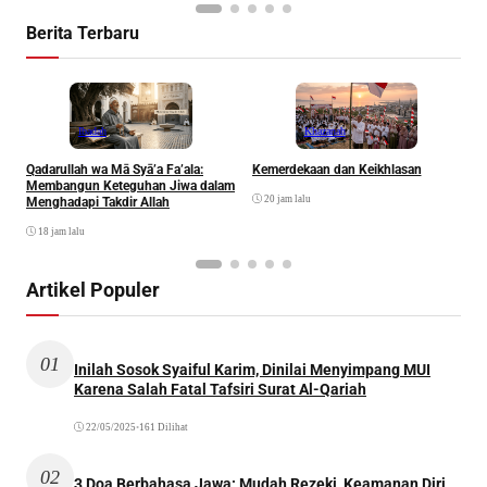
Berita Terbaru
Ibadah
Khazanah
Qadarullah wa Mā Syā’a Fa’ala:
Kemerdekaan dan Keikhlasan
D
Membangun Keteguhan Jiwa dalam
20 jam lalu
Menghadapi Takdir Allah
18 jam lalu
Artikel Populer
01
Inilah Sosok Syaiful Karim, Dinilai Menyimpang MUI
Karena Salah Fatal Tafsiri Surat Al-Qariah
22/05/2025
•
161 Dilihat
02
3 Doa Berbahasa Jawa: Mudah Rezeki, Keamanan Diri,