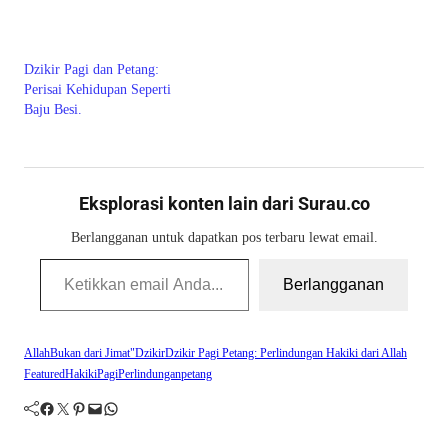
Dzikir Pagi dan Petang:
Perisai Kehidupan Seperti
Baju Besi.
Eksplorasi konten lain dari Surau.co
Berlangganan untuk dapatkan pos terbaru lewat email.
Ketikkan email Anda...
Berlangganan
Allah
Bukan dari Jimat"
Dzikir
Dzikir Pagi Petang: Perlindungan Hakiki dari Allah
Featured
Hakiki
Pagi
Perlindungan
petang
Facebook
Twitter
Pinterest
Mail
WhatsApp