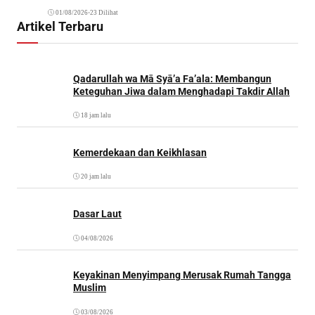
01/08/2026
•
23 Dilihat
Artikel Terbaru
Qadarullah wa Mā Syā’a Fa’ala: Membangun
Keteguhan Jiwa dalam Menghadapi Takdir Allah
18 jam lalu
Kemerdekaan dan Keikhlasan
20 jam lalu
Dasar Laut
04/08/2026
Keyakinan Menyimpang Merusak Rumah Tangga
Muslim
03/08/2026