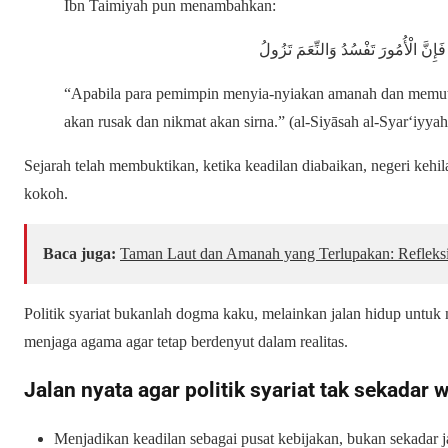
Ibn Taimiyah pun menambahkan:
 فَإِنَّ الْأُمُورَ تَفْسُدُ وَالنِّعَمَ تَزُولُ
“Apabila para pemimpin menyia-nyiakan amanah dan memutu
akan rusak dan nikmat akan sirna.” (al-Siyāsah al-Syar‘iyyah
Sejarah telah membuktikan, ketika keadilan diabaikan, negeri kehi
kokoh.
Baca juga:
Taman Laut dan Amanah yang Terlupakan: Refleksi 
Politik syariat bukanlah dogma kaku, melainkan jalan hidup untuk
menjaga agama agar tetap berdenyut dalam realitas.
Jalan nyata agar politik syariat tak sekadar
Menjadikan keadilan sebagai pusat kebijakan, bukan sekadar j