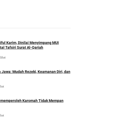
iful Karim, Dinilai Menyimpang MUI
al Tafsiri Surat Al-Qariah
lihat
 Jawa: Mudah Rezeki, Keamanan Diri, dan
ihat
id memperoleh Karomah Tidak Mempan
ihat