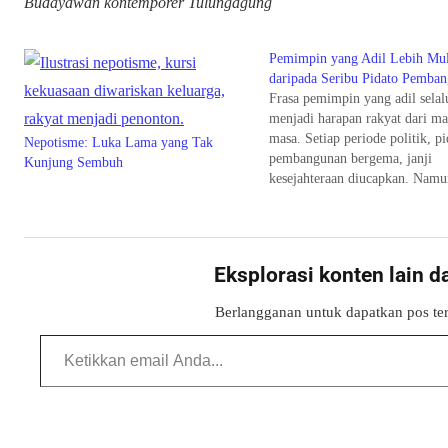
Budayawan kontemporer Tulungagung
Pemimpin yang Adil Lebih Mul
daripada Seribu Pidato Pemba
Frasa pemimpin yang adil selal
menjadi harapan rakyat dari ma
masa. Setiap periode politik, pi
Nepotisme: Luka Lama yang Tak
pembangunan bergema, janji
Kunjung Sembuh
kesejahteraan diucapkan. Namu
rakyat kecil sering kali bertanya
“Mana bukti nyata dari semua k
itu?” Di pasar tradisional dekat
rumahku, seorang pedagang te
Eksplorasi konten lain d
pernah berkata sambil menimb
dagangan: “Mas, kami…
Berlangganan untuk dapatkan pos ter
Ketikkan email Anda...