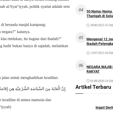
 al-Syar‘iyyah, politik syariat adalah seni
04
50 Nama-Nama H
Thariqah di Sel
t di beranda masjid kampung:
30/06/2025
•
35 Dil
n negara?” katanya.
05
ta rindukan, itu bagian dari ibadah?”
Mengenal 12 Je
Ibadah Pelengk
g hadir bukan hanya di sajadah, melainkan
13/07/2025
•
29 Dil
06
NEGARA WAJIB
RAKYAT
an jalan untuk menghadirkan keadilan.
01/08/2026
•
24 Dil
Artikel Terbaru
إِنَّ الْغَايَةَ مِنَ السِّيَاسَةِ الشَّرْعِيَّةِ هِيَ إِقَامَة
n keadilan di antara manusia dan
‘iyyah)
Ingat! Der