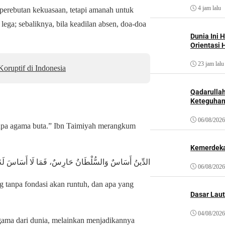
4 jam lalu
 perebutan kekuasaan, tetapi amanah untuk
lega; sebaliknya, bila keadilan absen, doa-doa
Dunia Ini 
Orientasi 
23 jam lalu
ruptif di Indonesia
Qadarulla
Keteguhan
06/08/2026
anpa agama buta.” Ibn Taimiyah merangkum
Kemerdeka
الدِّينُ أَسَاسٌ وَالسُّلْطَانُ حَارِسٌ، فَمَا لَا أَسَاسَ لَهُ 
06/08/2026
 tanpa fondasi akan runtuh, dan apa yang
Dasar Laut
04/08/2026
 agama dari dunia, melainkan menjadikannya