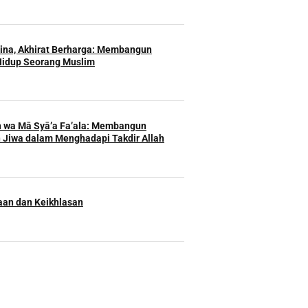
Hina, Akhirat Berharga: Membangun
Hidup Seorang Muslim
h wa Mā Syā’a Fa’ala: Membangun
 Jiwa dalam Menghadapi Takdir Allah
an dan Keikhlasan