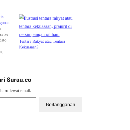
ia
ngunan
u
sa ke
dato
Tentara Rakyat atau Tentara
Kekuasaan?
n,
 lirih:
ata
mpe
ari Surau.co
ang
baru lewat email.
Berlangganan