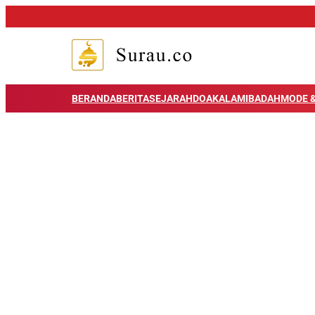
BERANDA
BERITA
SEJARAH
DOA
KALAM
IBADAH
MODE &