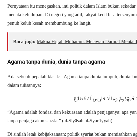
Pernyataan itu menegaskan, inti politik dalam Islam bukan sekadar
menata kehidupan. Di negeri yang adil, rakyat kecil bisa tersenyum 
penuh keluh kesah membumbung ke langit.
Baca juga:
Makna Hijrah Muharam: Melawan Darurat Mental Ko
Agama tanpa dunia, dunia tanpa agama
Ada sebuah pepatah klasik: “Agama tanpa dunia lumpuh, dunia t
dalam tulisannya:
فَمَهْدُومٌ وَمَا لَا حَارِسَ لَهُ فَضَائِعٌ
“Agama adalah fondasi dan kekuasaan adalah penjaganya; apa yang
tanpa penjaga akan sia-sia.” (al-Siyāsah al-Syar‘iyyah)
Di sinilah letak kebijaksanaan: politik syariat bukan memisahkan