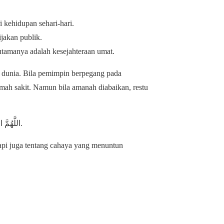
ri kehidupan sehari-hari.
jakan publik.
utamanya adalah kesejahteraan umat.
at dunia. Bila pemimpin berpegang pada
umah sakit. Namun bila amanah diabaikan, restu
اللَّهُمَّ اجْعَلْنَا مِنَ الْقَائِمِينَ بِالْحَقِّ، وَارْزُقْنَا حُكُومَةً عَادِلَةً، وَاحْفَظْ دِينَنَا وَدُنْيَانَا.
tapi juga tentang cahaya yang menuntun