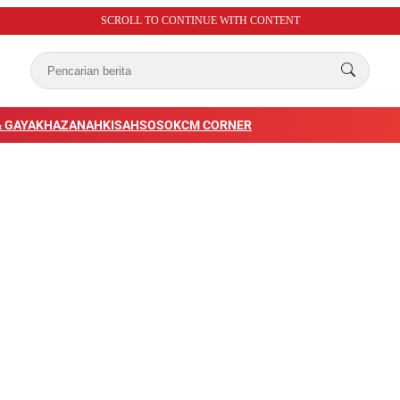
SCROLL TO CONTINUE WITH CONTENT
 GAYA
KHAZANAH
KISAH
SOSOK
CM CORNER