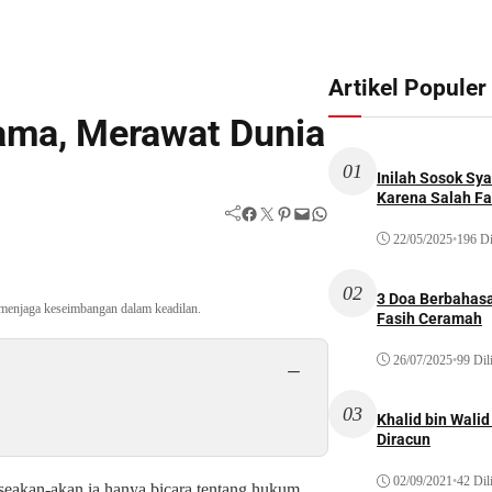
Artikel Populer
gama, Merawat Dunia
01
Inilah Sosok Sya
Karena Salah Fat
Facebook
Twitter
Pinterest
Mail
WhatsApp
22/05/2025
•
196 Di
02
3 Doa Berbahasa
a, menjaga keseimbangan dalam keadilan.
Fasih Ceramah
26/07/2025
•
99 Dil
−
03
Khalid bin Wal
Diracun
02/09/2021
•
42 Dil
g, seakan-akan ia hanya bicara tentang hukum