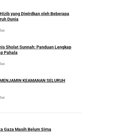
izib yang Diwirdkan oleh Beberapa
uruh Dunia
ihat
nis Sholat Sunnah: Panduan Lengkap
ap Pahala
ihat
 MENJAMIN KEAMANAN SELURUH
ihat
ita Gaza Masih Belum Sirna