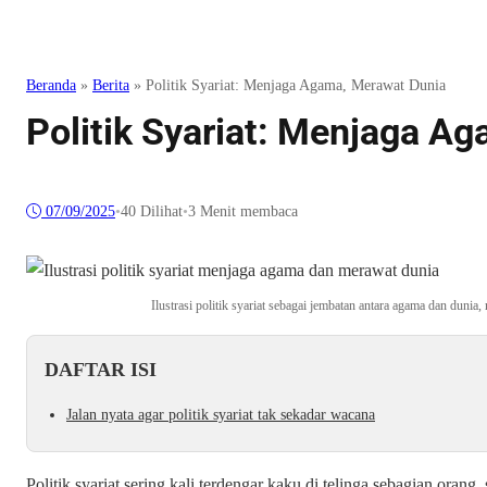
Beranda
»
Berita
»
Politik Syariat: Menjaga Agama, Merawat Dunia
Politik Syariat: Menjaga A
07/09/2025
•
40
Dilihat
•
3 Menit membaca
Ilustrasi politik syariat sebagai jembatan antara agama dan duni
DAFTAR ISI
Jalan nyata agar politik syariat tak sekadar wacana
Politik syariat sering kali terdengar kaku di telinga sebagian oran