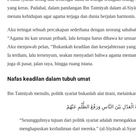
yang keras. Padahal, dalam pandangan Ibn Taimiyah dalam al-Siyāsah
menata kehidupan agar agama terjaga dan dunia berjalan harmonis.
Aku teringat sebuah percakapan sederhana dengan seorang sahaba
“Agama itu kan urusan pribadi, lalu kenapa harus dibawa ke urusa
Aku menjawab pelan, “Bukankah keadilan dan kesejahteraan yang ki
Ia terdiam, lalu tersenyum, seakan menyadari bahwa agama meman
juga di pasar, jalan raya, hingga ruang istana.
Nafas keadilan dalam tubuh umat
Ibn Taimiyah menulis, politik syariat bukanlah alat tirani, melaink
ُ الْعَدْلِ بَيْنَ النَّاسِ وَرَفْعُ الظُّلْمِ عَنْهُمْ
“Sesungguhnya tujuan dari politik syariat adalah menegakka
menghapuskan kezhaliman dari mereka.” (al-Siyāsah al-Syar