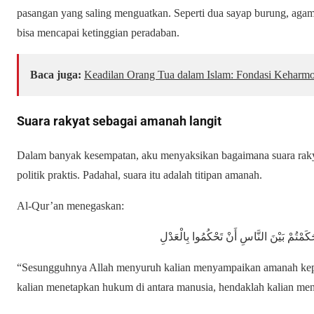
pasangan yang saling menguatkan. Seperti dua sayap burung, agama
bisa mencapai ketinggian peradaban.
Baca juga:
Keadilan Orang Tua dalam Islam: Fondasi Keharm
Suara rakyat sebagai amanah langit
Dalam banyak kesempatan, aku menyaksikan bagaimana suara rakyat
politik praktis. Padahal, suara itu adalah titipan amanah.
Al-Qur’an menegaskan:
ا حَكَمْتُمْ بَيْنَ النَّاسِ أَنْ تَحْكُمُوا بِالْعَدْلِ
“Sesungguhnya Allah menyuruh kalian menyampaikan amanah kep
kalian menetapkan hukum di antara manusia, hendaklah kalian men