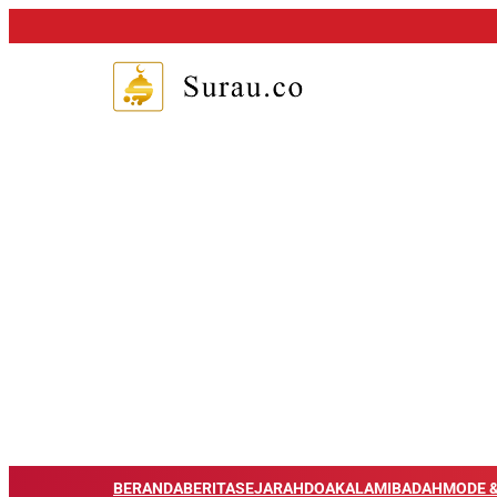
BERANDA
BERITA
SEJARAH
DOA
KALAM
IBADAH
MODE &