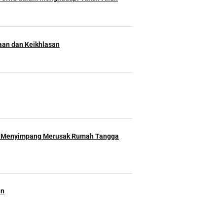
an dan Keikhlasan
 Menyimpang Merusak Rumah Tangga
an