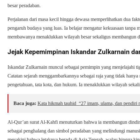
besar peradaban.
Perjalanan dari masa kecil hingga dewasa memperlihatkan dua fakt
pengaruh budaya yang luas. Ia belajar mengatur kekuasaan tanpa me
membawanya menaklukkan wilayah besar sekaligus membangun din
Jejak Kepemimpinan Iskandar Zulkarnain dan 
Iskandar Zulkarnain muncul sebagai pemimpin yang menjelajahi tiga 
Catatan sejarah menggambarkannya sebagai raja yang tidak hanya m
pengetahuan, tata kota, dan hukum. Ia menaklukkan wilayah seka
Baca juga:
Kata hikmah tauhid “27 imam, ulama, dan pendiri m
Al-Qur’an surat Al-Kahfi menuturkan bahwa ia membangun dinding 
sebagai penghalang dan simbol peradaban yang melindungi manusi
meyakini bahwa letaknya berada di Asia Tengah, walau hingga kini