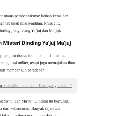
or utama pembentuknya: latihan keras dan
ngabaikan nilai keadilan. Prinsip itu
ding penghalang Ya’juj dan Ma’juj.
Misteri Dinding Ya’juj Ma’juj
penjuru dunia: timur, barat, dan utara.
enguasai militer, tetapi juga memajukan ilmu
ligus membangun peradaban.
azhab/aliran keilmuan Islam yang terkenal”
Ya’juj dan Ma’juj. Dinding itu berfungsi
a dari kehancuran. Banyak sejarawan
 lokasi pastinya masih diperdebatkan.