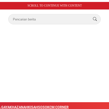
SCROLL TO CONTINUE WITH CONTENT
 GAYA
KHAZANAH
KISAH
SOSOK
CM CORNER