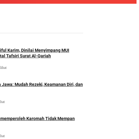
iful Karim, Dinilai Menyimpang MUI
al Tafsiri Surat Al-Qariah
lihat
 Jawa: Mudah Rezeki, Keamanan Diri, dan
ihat
id memperoleh Karomah Tidak Mempan
ihat