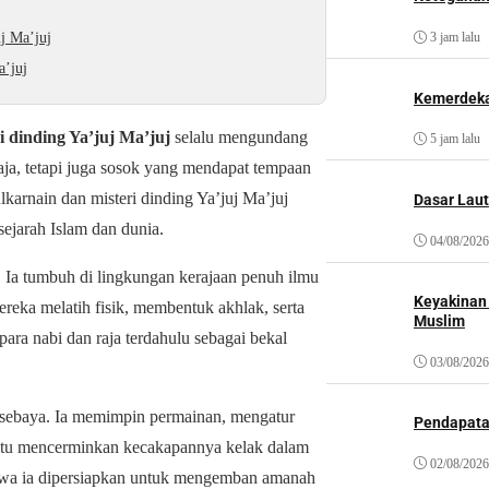
j Ma’juj
3 jam lalu
a’juj
Kemerdeka
i dinding Ya’juj Ma’juj
selalu mengundang
5 jam lalu
raja, tetapi juga sosok yang mendapat tempaan
karnain dan misteri dinding Ya’juj Ma’juj
Dasar Laut
ejarah Islam dan dunia.
04/08/2026
. Ia tumbuh di lingkungan kerajaan penuh ilmu
Keyakinan
reka melatih fisik, membentuk akhlak, serta
Muslim
ra nabi dan raja terdahulu sebagai bekal
03/08/2026
 sebaya. Ia memimpin permainan, mengatur
Pendapat
 itu mencerminkan kecakapannya kelak dalam
02/08/2026
hwa ia dipersiapkan untuk mengemban amanah