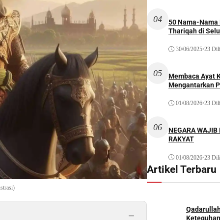
04
50 Nama-Nama H
Thariqah di Sel
30/06/2025
•
23 Dil
05
Membaca Ayat Ku
Mengantarkan P
01/08/2026
•
23 Dil
06
NEGARA WAJIB
RAKYAT
01/08/2026
•
23 Dil
Artikel Terbaru
strasi)
Qadarulla
−
Keteguhan