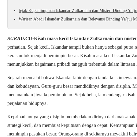
Jejak Kepemimpinan Iskandar Zulkarnain dan Misteri Dinding Ya’ju
Warisan Abadi Iskandar Zulkarnain dan Relevansi Dinding Ya’juj M
SURAU.CO-
Kisah masa kecil Iskandar Zulkarnain dan mister
perhatian. Sejak kecil, Iskandar tampil bukan hanya sebagai putra 
keras untuk menjadi pemimpin besar. Kisah masa kecil Iskandar Zul
menunjukkan bagaimana pribadi tangguh terbentuk dalam lintasan s
Sejarah mencatat bahwa Iskandar lahir dengan tanda keistimewaan
dan kebudayaan. Guru-guru besar mendidiknya dengan disiplin. Me
menanamkan jiwa kepemimpinan. Sejak belia, ia mendengar kisah pa
perjalanan hidupnya.
Kepribadiannya yang disiplin membedakan dirinya dari anak-anak
strategi kecil, dan membuat keputusan dengan cepat. Kemampuan
memimpin pasukan besar. Orang-orang di sekitarnya meyakini ba