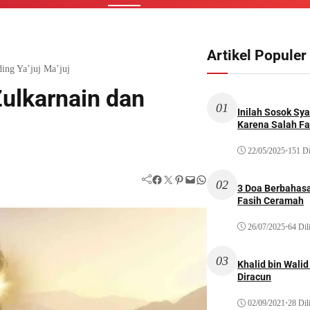
Artikel Populer
ding Ya’juj Ma’juj
Zulkarnain dan
01
Inilah Sosok Sya
Karena Salah Fat
22/05/2025
•
151 Di
Facebook
Twitter
Pinterest
Mail
WhatsApp
02
3 Doa Berbahasa
Fasih Ceramah
26/07/2025
•
64 Dil
03
Khalid bin Wal
Diracun
02/09/2021
•
28 Dil