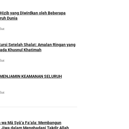
izib yang Diwirdkan oleh Beberapa
uruh Dunia
ihat
rsi Setelah Shalat: Amalan Ringan yang
ada Khusnul Khatimah
ihat
 MENJAMIN KEAMANAN SELURUH
ihat
h wa Mā Syā’a Fa’ala: Membangun
 Jiwa dalam Menghadapi Takdir Allah