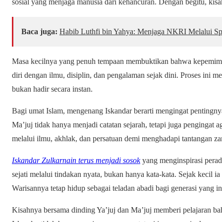
sosial yang menjaga manusia dari kehancuran. Dengan begitu, kisah
Baca juga:
Habib Luthfi bin Yahya: Menjaga NKRI Melalui Spi
Masa kecilnya yang penuh tempaan membuktikan bahwa kepemimpin
diri dengan ilmu, disiplin, dan pengalaman sejak dini. Proses ini 
bukan hadir secara instan.
Bagi umat Islam, mengenang Iskandar berarti mengingat pentingny
Ma’juj tidak hanya menjadi catatan sejarah, tetapi juga penginga
melalui ilmu, akhlak, dan persatuan demi menghadapi tantangan z
Iskandar Zulkarnain terus menjadi sosok
yang menginspirasi pera
sejati melalui tindakan nyata, bukan hanya kata-kata. Sejak kecil ia 
Warisannya tetap hidup sebagai teladan abadi bagi generasi yang i
Kisahnya bersama dinding Ya’juj dan Ma’juj memberi pelajaran ba