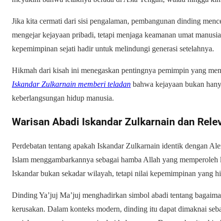
Jika kita cermati dari sisi pengalaman, pembangunan dinding mence
mengejar kejayaan pribadi, tetapi menjaga keamanan umat manusi
kepemimpinan sejati hadir untuk melindungi generasi setelahnya.
Hikmah dari kisah ini menegaskan pentingnya pemimpin yang me
Iskandar Zulkarnain memberi teladan
bahwa kejayaan bukan hanya 
keberlangsungan hidup manusia.
Warisan Abadi Iskandar Zulkarnain dan Releva
Perdebatan tentang apakah Iskandar Zulkarnain identik dengan Ale
Islam menggambarkannya sebagai hamba Allah yang memperoleh k
Iskandar bukan sekadar wilayah, tetapi nilai kepemimpinan yang h
Dinding Ya’juj Ma’juj menghadirkan simbol abadi tentang bagaim
kerusakan. Dalam konteks modern, dinding itu dapat dimaknai seba