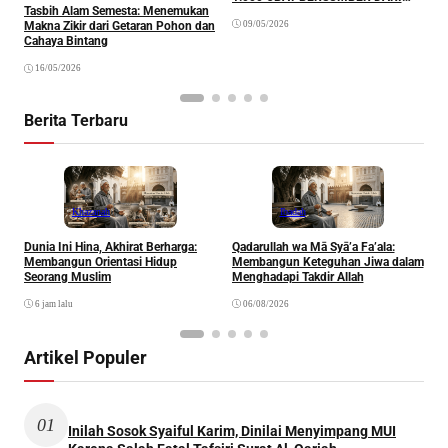
K
Tasbih Alam Semesta: Menemukan
AL-QUR’AN DAN AL-HADITS)
09/05/2026
Makna Zikir dari Getaran Pohon dan
Cahaya Bintang
16/05/2026
Berita Terbaru
Khazanah
Ibadah
Dunia Ini Hina, Akhirat Berharga:
Qadarullah wa Mā Syā’a Fa’ala:
K
Membangun Orientasi Hidup
Membangun Keteguhan Jiwa dalam
Seorang Muslim
Menghadapi Takdir Allah
6 jam lalu
06/08/2026
Artikel Populer
01
Inilah Sosok Syaiful Karim, Dinilai Menyimpang MUI