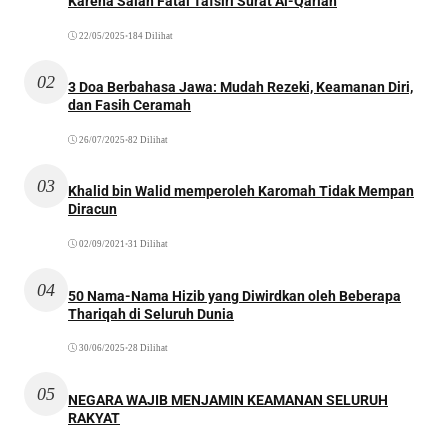
Karena Salah Fatal Tafsiri Surat Al-Qariah
22/05/2025
•
184 Dilihat
02
3 Doa Berbahasa Jawa: Mudah Rezeki, Keamanan Diri,
dan Fasih Ceramah
26/07/2025
•
82 Dilihat
03
Khalid bin Walid memperoleh Karomah Tidak Mempan
Diracun
02/09/2021
•
31 Dilihat
04
50 Nama-Nama Hizib yang Diwirdkan oleh Beberapa
Thariqah di Seluruh Dunia
30/06/2025
•
28 Dilihat
05
NEGARA WAJIB MENJAMIN KEAMANAN SELURUH
RAKYAT