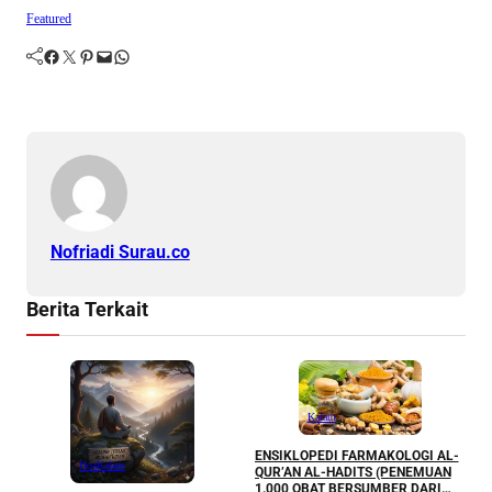
Featured
Facebook
Twitter
Pinterest
Mail
WhatsApp
Nofriadi Surau.co
Berita Terkait
Kalam
ENSIKLOPEDI FARMAKOLOGI AL-
M
Doa
Kalam
QUR’AN AL-HADITS (PENEMUAN
P
1.000 OBAT BERSUMBER DARI