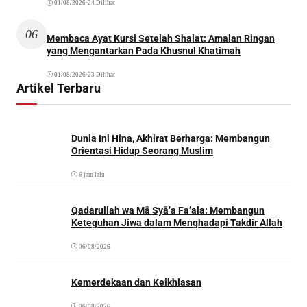
01/08/2026
•
24 Dilihat
06
Membaca Ayat Kursi Setelah Shalat: Amalan Ringan
yang Mengantarkan Pada Khusnul Khatimah
01/08/2026
•
23 Dilihat
Artikel Terbaru
Dunia Ini Hina, Akhirat Berharga: Membangun
Orientasi Hidup Seorang Muslim
6 jam lalu
Qadarullah wa Mā Syā’a Fa’ala: Membangun
Keteguhan Jiwa dalam Menghadapi Takdir Allah
06/08/2026
Kemerdekaan dan Keikhlasan
06/08/2026