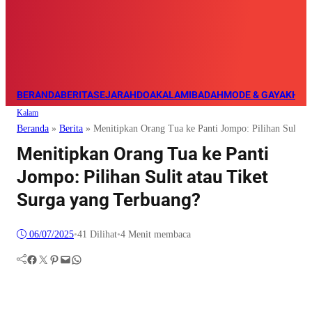
BERANDA
BERITA
SEJARAH
DOA
KALAM
IBADAH
MODE & GAYA
KHAZ
Kalam
Beranda
»
Berita
»
Menitipkan Orang Tua ke Panti Jompo: Pilihan Sulit a
Menitipkan Orang Tua ke Panti
Jompo: Pilihan Sulit atau Tiket
Surga yang Terbuang?
06/07/2025
•
41
Dilihat
•
4 Menit membaca
Facebook
Twitter
Pinterest
Mail
WhatsApp