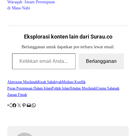
Waraqah: Imam Perempuan
di Masa Nabi
Eksplorasi konten lain dari Surau.co
Berlangganan untuk dapatkan pos terbaru lewat email.
Ketikkan email Anda...
Berlangganan
Aktivisme Muslimah
Kisah Sahabiyah
Mediasi Konflik
Peran Perempuan Dalam Islam
Politik Islam
Teladan Muslimah
Ummu Salamah
Zaman Fitnah
Facebook
Twitter
Pinterest
Mail
WhatsApp