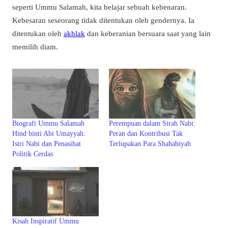
seperti Ummu Salamah, kita belajar sebuah kebenaran.
Kebesaran seseorang tidak ditentukan oleh gendernya. Ia
ditentukan oleh
akhlak
dan keberanian bersuara saat yang lain
memilih diam.
Biografi Ummu Salamah
Perempuan dalam Sirah Nabi:
Hind binti Abi Umayyah:
Peran dan Kontribusi Tak
Istri Nabi dan Penasihat
Terlupakan Para Shahabiyah
Politik Cerdas
Kisah Inspiratif Ummu