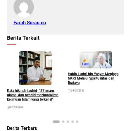
Farah Surau.co
Berita Terkait
Sosok
Habib Luthfi bin Yahya: Menjaga
NKRI Melalui Spiritualitas dan
Sosok
Budaya
Kata hikmah tauhid “27 imam,
05/05/2026
S
ulama, dan pendiri mazhab/aliran
A
keilmuan Islam yang terkenal”
H
03/06/2026
Berita Terbaru