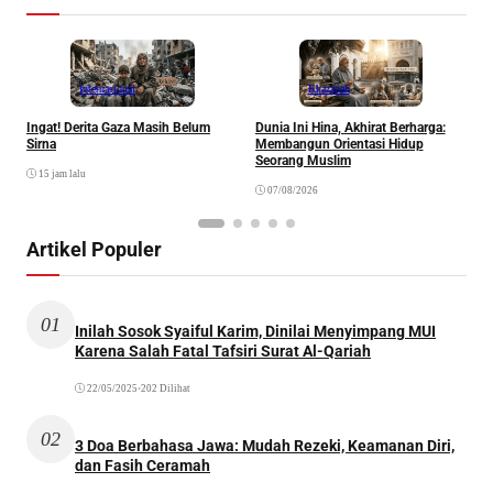
Internasional
Khazanah
Ingat! Derita Gaza Masih Belum
Dunia Ini Hina, Akhirat Berharga:
Q
Sirna
Membangun Orientasi Hidup
M
Seorang Muslim
M
15 jam lalu
07/08/2026
Artikel Populer
01
Inilah Sosok Syaiful Karim, Dinilai Menyimpang MUI
Karena Salah Fatal Tafsiri Surat Al-Qariah
22/05/2025
•
202 Dilihat
02
3 Doa Berbahasa Jawa: Mudah Rezeki, Keamanan Diri,
dan Fasih Ceramah