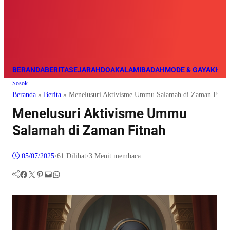
BERANDA
BERITA
SEJARAH
DOA
KALAM
IBADAH
MODE & GAYA
KHAZ
Sosok
Beranda
»
Berita
»
Menelusuri Aktivisme Ummu Salamah di Zaman Fitna
Menelusuri Aktivisme Ummu
Salamah di Zaman Fitnah
05/07/2025
•
61
Dilihat
•
3 Menit membaca
Facebook
Twitter
Pinterest
Mail
WhatsApp