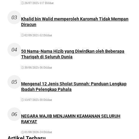
26/07/2025
•
117 Dilihat
03
Khalid bin Walid memperoleh Karomah Tidak Mempan
Diracun
02/09/2021
•
52 Dilihat
04
50 Nama-Nama Hizib yang Diwirdkan oleh Beberapa
Thariqah di Seluruh Dunia
30/06/2025
•
36 Dilihat
05
Mengenal 12 Jenis Sholat Sunnah: Panduan Lengkap
Ibadah Pelengkap Pahala
13/07/2025
•
30 Dilihat
06
NEGARA WAJIB MENJAMIN KEAMANAN SELURUH
RAKYAT
01/08/2026
•
24 Dilihat
Artikel Terbaru