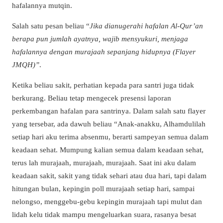
hafalannya mutqin.
Salah satu pesan beliau “
Jika dianugerahi hafalan Al-Qur’an
berapa pun jumlah ayatnya, wajib mensyukuri, menjaga
hafalannya dengan murajaah sepanjang hidupnya (Flayer
JMQH)”
.
Ketika beliau sakit, perhatian kepada para santri juga tidak
berkurang. Beliau tetap mengecek presensi laporan
perkembangan hafalan para santrinya. Dalam salah satu flayer
yang tersebar, ada dawuh beliau “Anak-anakku, Alhamdulilah
setiap hari aku terima absenmu, berarti sampeyan semua dalam
keadaan sehat. Mumpung kalian semua dalam keadaan sehat,
terus lah murajaah, murajaah, murajaah. Saat ini aku dalam
keadaan sakit, sakit yang tidak sehari atau dua hari, tapi dalam
hitungan bulan, kepingin poll murajaah setiap hari, sampai
nelongso, menggebu-gebu kepingin murajaah tapi mulut dan
lidah kelu tidak mampu mengeluarkan suara, rasanya besat