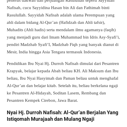
penerus dakwah dan perjuangan Rasulullah seperti Sayyidah
Nafisah, cucu Sayyidina Hasan bin Ali dan Fathimah binti
Rasulullah. Sayyidah Nafisah adalah ulama Perempuan yang
ahli dalam bidang Al-Qur’an (Hafidzah dan Ahli tafsir),
Muhadits (Ahli hadis) serta mendalam ilmu agamanya (faqih)
yang menjadi guru dari Imam Muhammad bin Idris Asy-Syafi’i,
pendiri Madzhab Syafi’I, Madzhab Fiqh yang banyak dianut di
Mesir, India hingga Asia Tengara termasuk Indonesia.
Pendidikan Ibu Nyai Hj. Durroh Nafisah dimulai dari Pesantren
Krapyak, belajar kepada Abah beliau KH. Ali Maksum dan Ibu
beliau, Ibu Nyai Hasyimah dan Paman beliau untuk menghafal
Al-Qur’an dan belajar kitab. Setelah itu, beliau berkelana ngaji
ke Pesantren Al-Hidayah, Soditan Lasem, Rembang dan
Pesantren Kempek Cirebon, Jawa Barat.
Nyai Hj. Durroh Nafisah: Al-Qur’an Berjalan Yang
Istiqomah Murajaah dan Mulang Ngaji