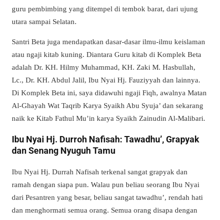
guru pembimbing yang ditempel di tembok barat, dari ujung
utara sampai Selatan.
Santri Beta juga mendapatkan dasar-dasar ilmu-ilmu keislaman
atau ngaji kitab kuning. Diantara Guru kitab di Komplek Beta
adalah Dr. KH. Hilmy Muhammad, KH. Zaki M. Hasbullah,
Lc., Dr. KH. Abdul Jalil, Ibu Nyai Hj. Fauziyyah dan lainnya.
Di Komplek Beta ini, saya didawuhi ngaji Fiqh, awalnya Matan
Al-Ghayah Wat Taqrib Karya Syaikh Abu Syuja’ dan sekarang
naik ke Kitab Fathul Mu’in karya Syaikh Zainudin Al-Malibari.
Ibu Nyai Hj. Durroh Nafisah: Tawadhu’, Grapyak
dan Senang Nyuguh Tamu
Ibu Nyai Hj. Durrah Nafisah terkenal sangat grapyak dan
ramah dengan siapa pun. Walau pun beliau seorang Ibu Nyai
dari Pesantren yang besar, beliau sangat tawadhu’, rendah hati
dan menghormati semua orang. Semua orang disapa dengan