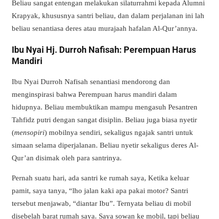
Beliau sangat entengan melakukan silaturrahmi kepada Alumni
Krapyak, khususnya santri beliau, dan dalam perjalanan ini lah
beliau senantiasa deres atau murajaah hafalan Al-Qur’annya.
Ibu Nyai Hj. Durroh Nafisah: Perempuan Harus
Mandiri
Ibu Nyai Durroh Nafisah senantiasi mendorong dan
menginspirasi bahwa Perempuan harus mandiri dalam
hidupnya. Beliau membuktikan mampu mengasuh Pesantren
Tahfidz putri dengan sangat disiplin. Beliau juga biasa nyetir
(
mensopiri
) mobilnya sendiri, sekaligus ngajak santri untuk
simaan selama diperjalanan. Beliau nyetir sekaligus deres Al-
Qur’an disimak oleh para santrinya.
Pernah suatu hari, ada santri ke rumah saya, Ketika keluar
pamit, saya tanya, “lho jalan kaki apa pakai motor? Santri
tersebut menjawab, “diantar Ibu”. Ternyata beliau di mobil
disebelah barat rumah saya. Saya sowan ke mobil, tapi beliau