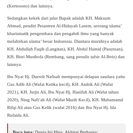
(Kertosono) dan lainnya.
Sedangkan kekek dari jalur Bapak adalah KH. Maksum
Ahmad, pendiri Pesantren Al-Hidayah Lasem, seorang ulama’
kharismatik pengembara dan pengabdi ilmu yang banyak
melahirkan ulama’ besar Indoensia. Diantara muridnya adalah
KH. Abdullah Faqih (Langitan), KH. Abdul Hamid (Pasuruan),
KH. Bisri Musthofa (Rembang, sang penulis tafsir Al-Ibriz) dan
lainnya.
Ibu Nyai Hj. Durroh Nafisah mempunyai delapan saudara yaitu
Gus Adib Ali (Wafat Ketika kecil), KH. Atabik Ali (Wafat
2021), KH. Jurjis Ali, Ibu Nyai Hj. Hanifah Ali (Wafat tahun
2020), Ning Nafi’ah Ali (Wafat Masih Kecil), KH. Muhamamd
Rifqi Ali atau Gus Kelik (wafat 2016) dan Ibu Nyai Hj. Ida
Rufaida Ali.
Baca juga:
Dunia Ini Hina, Akhirat Berharga: