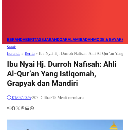
BERANDA
BERITA
SEJARAH
DOA
KALAM
IBADAH
MODE & GAYA
KHAZ
Sosok
Beranda
»
Berita
»
Ibu Nyai Hj. Durroh Nafisah: Ahli Al-Qur’an Yang Is
Ibu Nyai Hj. Durroh Nafisah: Ahli
Al-Qur’an Yang Istiqomah,
Grapyak dan Mandiri
01/07/2025
•
207
Dilihat
•
15 Menit membaca
Facebook
Twitter
Pinterest
Mail
WhatsApp