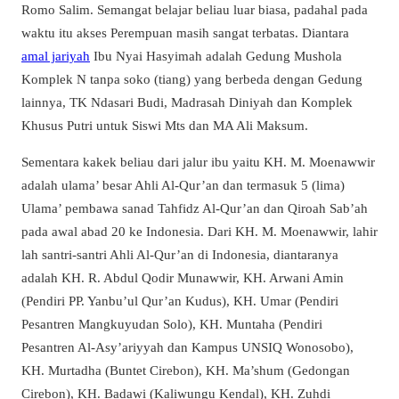
Romo Salim. Semangat belajar beliau luar biasa, padahal pada
waktu itu akses Perempuan masih sangat terbatas. Diantara
amal jariyah
Ibu Nyai Hasyimah adalah Gedung Mushola
Komplek N tanpa soko (tiang) yang berbeda dengan Gedung
lainnya, TK Ndasari Budi, Madrasah Diniyah dan Komplek
Khusus Putri untuk Siswi Mts dan MA Ali Maksum.
Sementara kakek beliau dari jalur ibu yaitu KH. M. Moenawwir
adalah ulama’ besar Ahli Al-Qur’an dan termasuk 5 (lima)
Ulama’ pembawa sanad Tahfidz Al-Qur’an dan Qiroah Sab’ah
pada awal abad 20 ke Indonesia. Dari KH. M. Moenawwir, lahir
lah santri-santri Ahli Al-Qur’an di Indonesia, diantaranya
adalah KH. R. Abdul Qodir Munawwir, KH. Arwani Amin
(Pendiri PP. Yanbu’ul Qur’an Kudus), KH. Umar (Pendiri
Pesantren Mangkuyudan Solo), KH. Muntaha (Pendiri
Pesantren Al-Asy’ariyyah dan Kampus UNSIQ Wonosobo),
KH. Murtadha (Buntet Cirebon), KH. Ma’shum (Gedongan
Cirebon), KH. Badawi (Kaliwungu Kendal), KH. Zuhdi