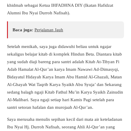
khidmah sebagai Ketua IHFADHNA DIY (Ikatan Hafidzat
Alumni Ibu Nyai Durroh Nafisah).
Baca juga:
Perjalanan Jauh
Setelah menikah, saya juga didawuhi beliau untuk ngajar
sekaligus belajar kitab di komplek Hindun Beta. Diantara kitab
yang sudah diaji bareng para santri adalah Kitab At-Tibyan Fi
Adab Hamalat Al-Qur’an karya Imam Nawawi Ad-Dimasyqi,
Bidayatul Hidayah Karya Imam Abu Hamid Al-Ghazali, Matan
Al-Ghayah Wat Taqrib Karya Syaikh Abu Syuja’ dan Sekarang
sedang balagh ngaji Kitab Fathul Mu’in Karya Syaikh Zainudin
Al-Malibari. Saya ngaji setiap hari Kamis Pagi setelah para
santri setoran hafalan dan murojaah Al-Qur’an.
Saya merusaha menulis sepihan kecil dari mata air keteladanan
Ibu Nyai Hj. Durroh Nafisah, seorang Ahli Al-Qur’an yang