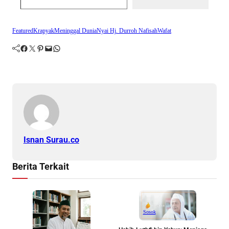
Featured
Krapyak
Meninggal Dunia
Nyai Hj. Durroh Nafisah
Wafat
Facebook
Twitter
Pinterest
Mail
WhatsApp
Isnan Surau.co
Berita Terkait
Sosok