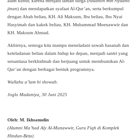
alam kubur, karena menjadi taman surga (
raudhoh min riyadhil
jinan
) dan mendapatkan syafaat Al-Qur’an, serta berkumpul
dengan Abah beliau, KH. Ali Maksum, Ibu beliau, Ibu Nyai
Hasyimah dan kakek beliau, KH. Muhammad Moenawwir dan
KH. Maksum Ahmad.
Akhirnya, semoga kita mampu meneladani uswah hasanah dan
keteladanan beliau dalam hidup ke depan, menjadi santri yang
senantiasa berkhidmah dan berjuang untuk membumikan Al-
Qur’an dengan berbagai bentuk programnya.
Wallahu a’lam bi showab.
Joglo Madaniya, 30 Juni 2025
Oleh: M. Ikhsanudin
(Alumni Ma’had Aly Al-Munawwir, Guru Fiqh di Komplek
Hindun-Beta)