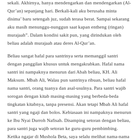
sekali. Akhirnya, hanya mendengarkan dan mendengarkan (Al-
Qur’an) sepanjang hari. Berkali-kali aku berusaha minta
disima’ baru setengah juz, sudah terasa berat. Sampai sekarang
aku masih menunggu-nunggun saat kapan entheng (ringan)
murajaah”. Dalam kondisi sakit pun, yang dirindukan oleh
beliau adalah murajaah atau deres Al-Qur’an.
Beliau sangat hafal para santrinya serta memanggil santri
dengan panggilan khusus untuk mengakrabkan. Hafal nama
santri ini nampaknya menurun dari Abah beliau, KH. Ali
Maksum. Mbah Ali, Walau pun santrinya ribuan, beliau hafal
nama santri, orang tuanya dan asal-usulnya. Para santri wajib
sorogan dengan kitab masing-masing yang berbeda-beda
tingkatan kitabnya, tanpa presensi. Akan tetapi Mbah Ali hafal
santri yang ngaji dan bolos. Kebiasaan ini nampaknya menurun
ke Ibu Nyai Durroh Nafisah. Disamping setoran dengan beliau,
para santri juga wajib setoran ke guru-guru pembimbing.
Ketika ngajar di Mushola Beta, saya selalu melihat nama-nama