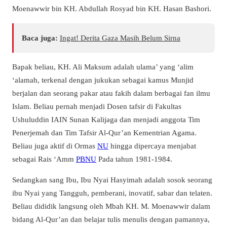
Moenawwir bin KH. Abdullah Rosyad bin KH. Hasan Bashori.
Baca juga:
Ingat! Derita Gaza Masih Belum Sirna
Bapak beliau, KH. Ali Maksum adalah ulama’ yang ‘alim
‘alamah, terkenal dengan jukukan sebagai kamus Munjid
berjalan dan seorang pakar atau fakih dalam berbagai fan ilmu
Islam. Beliau pernah menjadi Dosen tafsir di Fakultas
Ushuluddin IAIN Sunan Kalijaga dan menjadi anggota Tim
Penerjemah dan Tim Tafsir Al-Qur’an Kementrian Agama.
Beliau juga aktif di Ormas
NU
hingga dipercaya menjabat
sebagai Rais ‘Amm
PBNU
Pada tahun 1981-1984.
Sedangkan sang Ibu, Ibu Nyai Hasyimah adalah sosok seorang
ibu Nyai yang Tangguh, pemberani, inovatif, sabar dan telaten.
Beliau dididik langsung oleh Mbah KH. M. Moenawwir dalam
bidang Al-Qur’an dan belajar tulis menulis dengan pamannya,