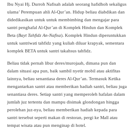
Ibu Nyai Hj. Durroh Nafisah adalah seorang hafidhoh sekaligus
ulama’ Perempuan ahli Al-Qur’an. Hidup beliau diabdikan dan
didedikasikan untuk untuk membimbing dan mengajar para
santri penghafal Al-Qur’an di Komplek Hindun dan Komplek
Beta (
Bayt Tahfidz An-Nafisa
). Komplek Hindun diperuntukkan
untuk santriwati tahfidz yang kuliah diluar krapyak, sementara
komplek BETA untuk santri takahsus tahfidz.
Beliau tidak pernah libur deres/murojaah, dimana pun dan
dalam situasi apa pun, baik sambil nyetir mobil atau aktifitas
lainnya, beliau senantiasa deres Al-Qur’an. Termasuk Ketika
mengantarkan santri atau memberikan hadiah santri, beliau juga
senantiasa deres. Setiap santri yang memperoleh hafalan dalam
jumlah juz tertentu dan mampu disimak glondongan hingga
perolehan juz-nya, beliau memberikan hadiah kepada para
santri tersebut seperti makan di restoran, pergi ke Mall atau
tempat wisata atau pun menginap di hotel.