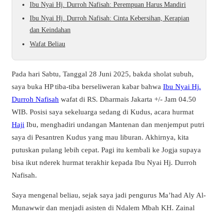
Ibu Nyai Hj. Durroh Nafisah: Perempuan Harus Mandiri
Ibu Nyai Hj. Durroh Nafisah: Cinta Kebersihan, Kerapian
dan Keindahan
Wafat Beliau
Pada hari Sabtu, Tanggal 28 Juni 2025, bakda sholat subuh,
saya buka HP tiba-tiba berseliweran kabar bahwa
Ibu Nyai Hj.
Durroh Nafisah
wafat di RS. Dharmais Jakarta +/- Jam 04.50
WIB. Posisi saya sekeluarga sedang di Kudus, acara hurmat
Haji
Ibu, menghadiri undangan Mantenan dan menjemput putri
saya di Pesantren Kudus yang mau liburan. Akhirnya, kita
putuskan pulang lebih cepat. Pagi itu kembali ke Jogja supaya
bisa ikut nderek hurmat terakhir kepada Ibu Nyai Hj. Durroh
Nafisah.
Saya mengenal beliau, sejak saya jadi pengurus Ma’had Aly Al-
Munawwir dan menjadi asisten di Ndalem Mbah KH. Zainal