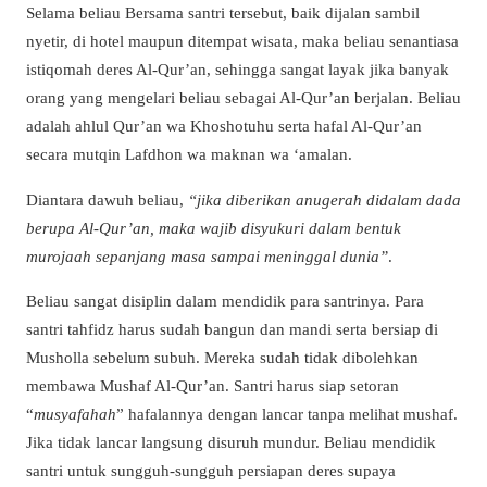
Selama beliau Bersama santri tersebut, baik dijalan sambil
nyetir, di hotel maupun ditempat wisata, maka beliau senantiasa
istiqomah deres Al-Qur’an, sehingga sangat layak jika banyak
orang yang mengelari beliau sebagai Al-Qur’an berjalan. Beliau
adalah ahlul Qur’an wa Khoshotuhu serta hafal Al-Qur’an
secara mutqin Lafdhon wa maknan wa ‘amalan.
Diantara dawuh beliau,
“jika diberikan anugerah didalam dada
berupa Al-Qur’an, maka wajib disyukuri dalam bentuk
murojaah sepanjang masa sampai meninggal dunia”
.
Beliau sangat disiplin dalam mendidik para santrinya. Para
santri tahfidz harus sudah bangun dan mandi serta bersiap di
Musholla sebelum subuh. Mereka sudah tidak dibolehkan
membawa Mushaf Al-Qur’an. Santri harus siap setoran
“
musyafahah
” hafalannya dengan lancar tanpa melihat mushaf.
Jika tidak lancar langsung disuruh mundur. Beliau mendidik
santri untuk sungguh-sungguh persiapan deres supaya