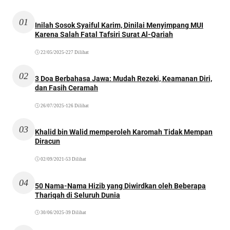
01
Inilah Sosok Syaiful Karim, Dinilai Menyimpang MUI
Karena Salah Fatal Tafsiri Surat Al-Qariah
22/05/2025
•
227 Dilihat
02
3 Doa Berbahasa Jawa: Mudah Rezeki, Keamanan Diri,
dan Fasih Ceramah
26/07/2025
•
126 Dilihat
03
Khalid bin Walid memperoleh Karomah Tidak Mempan
Diracun
02/09/2021
•
53 Dilihat
04
50 Nama-Nama Hizib yang Diwirdkan oleh Beberapa
Thariqah di Seluruh Dunia
30/06/2025
•
39 Dilihat