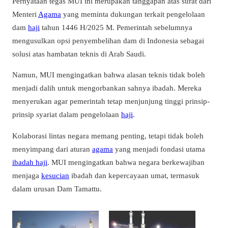
Pernyataan tegas MUI ini merupakan tanggapan atas surat dari
Menteri
Agama
yang meminta dukungan terkait pengelolaan
dam
haji
tahun 1446 H/2025 M. Pemerintah sebelumnya
mengusulkan opsi penyembelihan dam di Indonesia sebagai
solusi atas hambatan teknis di Arab Saudi.
Namun, MUI mengingatkan bahwa alasan teknis tidak boleh
menjadi dalih untuk mengorbankan sahnya ibadah. Mereka
menyerukan agar pemerintah tetap menjunjung tinggi prinsip-
prinsip syariat dalam pengelolaan
haji
.
Kolaborasi lintas negara memang penting, tetapi tidak boleh
menyimpang dari aturan
agama
yang menjadi fondasi utama
ibadah haji
. MUI mengingatkan bahwa negara berkewajiban
menjaga
kesucian
ibadah dan kepercayaan umat, termasuk
dalam urusan Dam Tamattu.