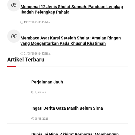
05
Mengenal 12 Jenis Sholat Sunnah: Panduan Lengkap
Ibadah Pelengkap Pahala
13/07/2025
•
35 Dilihat
06
Membaca Ayat Kursi Setelah Shalat: Amalan Ringan
yang Mengantarkan Pada Khusnul Khatimah
01/08/2026
•
24 Dilihat
Artikel Terbaru
Perjalanan Jauh
9 jam lalu
Ingat! Derita Gaza Masih Belum Sirna
08/08/2026
Dunia Ini Hina, Akhirat Berharga: Membangun