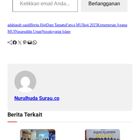
Berlangganan
adahi
arab saudi
Berita Haji
Dam Tamattu
Fatwa MUI
haji 2025
Kementerian Agama
MUI
Nasaruddin Umar
Nusuk
syariat Islam
Facebook
Twitter
Pinterest
Mail
WhatsApp
Nurulhuda Surau.co
Berita Terkait