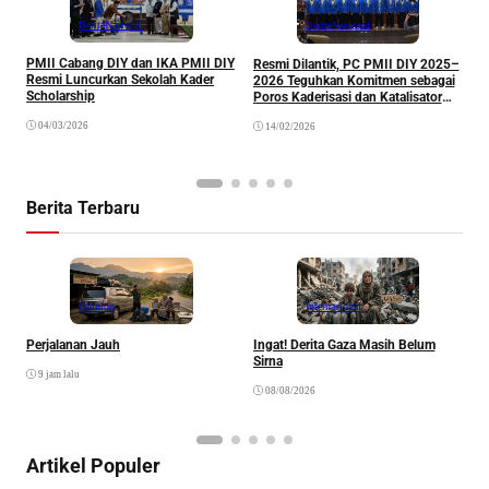
Berita
Nasional
Berita
Nasional
S
PMII Cabang DIY dan IKA PMII DIY
Resmi Dilantik, PC PMII DIY 2025–
d
Resmi Luncurkan Sekolah Kader
2026 Teguhkan Komitmen sebagai
Scholarship
Poros Kaderisasi dan Katalisator
Eko-Sosial
04/03/2026
14/02/2026
Berita Terbaru
Opinion
Internasional
Perjalanan Jauh
Ingat! Derita Gaza Masih Belum
D
Sirna
M
9 jam lalu
S
08/08/2026
Artikel Populer