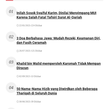
01
Inilah Sosok Syaiful Karim, Dinilai Menyimpang MUI
Karena Salah Fatal Tafsiri Surat Al-Qariah
22/05/2025
•
224 Dilihat
02
3 Doa Berbahasa Jawa: Mudah Rezeki, Keamanan Diri,
dan Fasih Ceramah
26/07/2025
•
125 Dilihat
03
Khalid bin Walid memperoleh Karomah Tidak Mempan
Diracun
02/09/2021
•
53 Dilihat
04
50 Nama-Nama Hizib yang Diwirdkan oleh Beberapa
Thariqah di Seluruh Dunia
30/06/2025
•
39 Dilihat