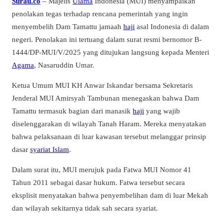
Surau.co
– Majelis
Ulama
Indonesia (MUI) menyampaikan
penolakan tegas terhadap rencana pemerintah yang ingin
menyembelih Dam Tamattu jamaah
haji
asal Indonesia di dalam
negeri. Penolakan ini tertuang dalam surat resmi bernomor B-
1444/DP-MUI/V/2025 yang ditujukan langsung kepada Menteri
Agama
, Nasaruddin Umar.
Ketua Umum MUI KH Anwar Iskandar bersama Sekretaris
Jenderal MUI Amirsyah Tambunan menegaskan bahwa Dam
Tamattu termasuk bagian dari manasik
haji
yang wajib
diselenggarakan di wilayah Tanah Haram. Mereka menyatakan
bahwa pelaksanaan di luar kawasan tersebut melanggar prinsip
dasar
syariat Islam
.
Dalam surat itu, MUI merujuk pada Fatwa MUI Nomor 41
Tahun 2011 sebagai dasar hukum. Fatwa tersebut secara
eksplisit menyatakan bahwa penyembelihan dam di luar Mekah
dan wilayah sekitarnya tidak sah secara syariat.