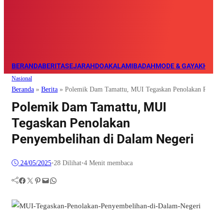
BERANDA
BERITA
SEJARAH
DOA
KALAM
IBADAH
MODE & GAYA
KHAZ
Nasional
Beranda
»
Berita
»
Polemik Dam Tamattu, MUI Tegaskan Penolakan Peny
Polemik Dam Tamattu, MUI
Tegaskan Penolakan
Penyembelihan di Dalam Negeri
24/05/2025
•
28
Dilihat
•
4 Menit membaca
Facebook
Twitter
Pinterest
Mail
WhatsApp