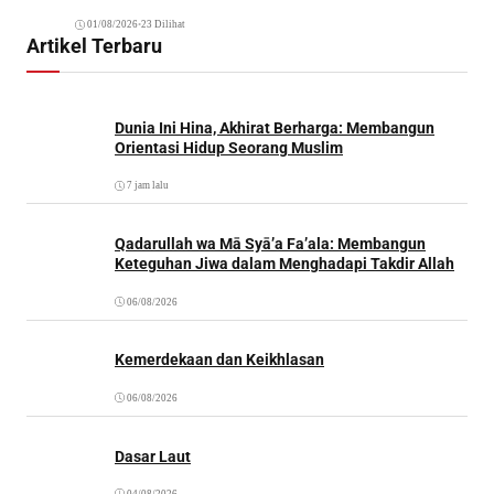
01/08/2026
•
23 Dilihat
Artikel Terbaru
Dunia Ini Hina, Akhirat Berharga: Membangun
Orientasi Hidup Seorang Muslim
7 jam lalu
Qadarullah wa Mā Syā’a Fa’ala: Membangun
Keteguhan Jiwa dalam Menghadapi Takdir Allah
06/08/2026
Kemerdekaan dan Keikhlasan
06/08/2026
Dasar Laut