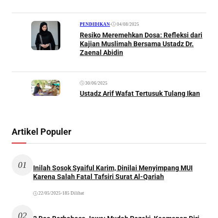
•
04/08/2025
PENDIDIKAN
Resiko Meremehkan Dosa: Refleksi dari
Kajian Muslimah Bersama Ustadz Dr.
Zaenal Abidin
30/06/2025
Ustadz Arif Wafat Tertusuk Tulang Ikan
Artikel Populer
01
Inilah Sosok Syaiful Karim, Dinilai Menyimpang MUI
Karena Salah Fatal Tafsiri Surat Al-Qariah
22/05/2025
•
185 Dilihat
02