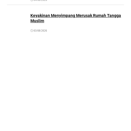
04/08/2026
Keyakinan Menyimpang Merusak Rumah Tangga
Muslim
03/08/2026