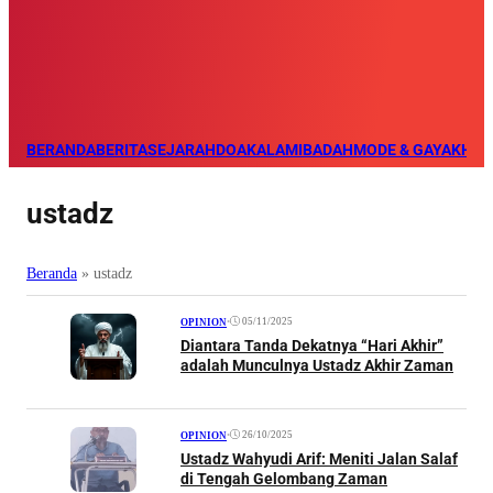
BERANDA
BERITA
SEJARAH
DOA
KALAM
IBADAH
MODE & GAYA
KHAZ
ustadz
Beranda
»
ustadz
•
05/11/2025
OPINION
Diantara Tanda Dekatnya “Hari Akhir”
adalah Munculnya Ustadz Akhir Zaman
•
26/10/2025
OPINION
Ustadz Wahyudi Arif: Meniti Jalan Salaf
di Tengah Gelombang Zaman