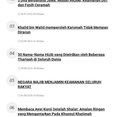
3 Doa Berbahasa Jawa: Mudah Rezeki, Keamanan Diri,
dan Fasih Ceramah
26/07/2025
•
84 Dilihat
03
Khalid bin Walid memperoleh Karomah Tidak Mempan
Diracun
02/09/2021
•
31 Dilihat
04
50 Nama-Nama Hizib yang Diwirdkan oleh Beberapa
Thariqah di Seluruh Dunia
30/06/2025
•
28 Dilihat
05
NEGARA WAJIB MENJAMIN KEAMANAN SELURUH
RAKYAT
01/08/2026
•
24 Dilihat
06
Membaca Ayat Kursi Setelah Shalat: Amalan Ringan
yang Mengantarkan Pada Khusnul Khatimah