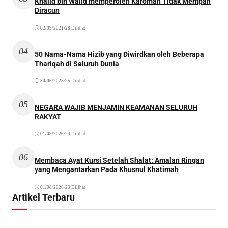
Khalid bin Walid memperoleh Karomah Tidak Mempan
Diracun
02/09/2021
•
28 Dilihat
04
50 Nama-Nama Hizib yang Diwirdkan oleh Beberapa
Thariqah di Seluruh Dunia
30/06/2025
•
25 Dilihat
05
NEGARA WAJIB MENJAMIN KEAMANAN SELURUH
RAKYAT
01/08/2026
•
24 Dilihat
06
Membaca Ayat Kursi Setelah Shalat: Amalan Ringan
yang Mengantarkan Pada Khusnul Khatimah
01/08/2026
•
23 Dilihat
Artikel Terbaru