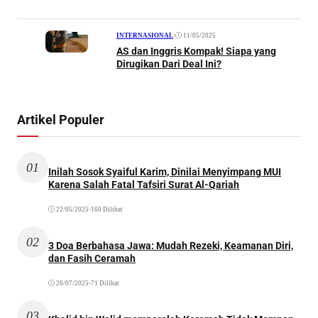
•
11/05/2025
INTERNASIONAL
AS dan Inggris Kompak! Siapa yang
Dirugikan Dari Deal Ini?
Artikel Populer
01
Inilah Sosok Syaiful Karim, Dinilai Menyimpang MUI
Karena Salah Fatal Tafsiri Surat Al-Qariah
22/05/2025
•
160 Dilihat
02
3 Doa Berbahasa Jawa: Mudah Rezeki, Keamanan Diri,
dan Fasih Ceramah
26/07/2025
•
71 Dilihat
03