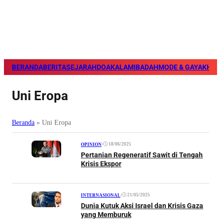
BERANDA
BERITA
SEJARAH
DOA
KALAM
IBADAH
MODE & GAYA
KHAZ
Uni Eropa
Beranda
»
Uni Eropa
•
18/06/2025
OPINION
Pertanian Regeneratif Sawit di Tengah
Krisis Ekspor
•
21/05/2025
INTERNASIONAL
Dunia Kutuk Aksi Israel dan Krisis Gaza
yang Memburuk