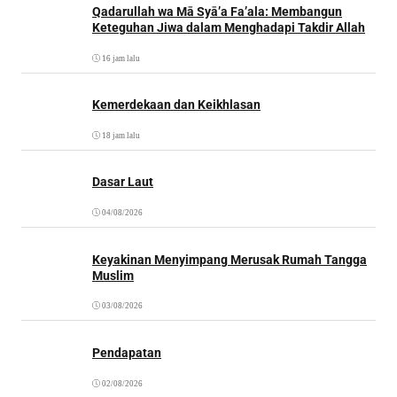
Qadarullah wa Mā Syā’a Fa’ala: Membangun
Keteguhan Jiwa dalam Menghadapi Takdir Allah
16 jam lalu
Kemerdekaan dan Keikhlasan
18 jam lalu
Dasar Laut
04/08/2026
Keyakinan Menyimpang Merusak Rumah Tangga
Muslim
03/08/2026
Pendapatan
02/08/2026