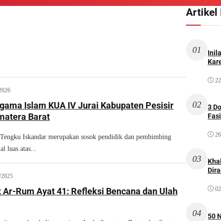
Artikel
01
Inil
Kare
22
2026
02
gama Islam KUA IV Jurai Kabupaten Pesisir
3 D
matera Barat
Fas
26
ngku Iskandar merupakan sosok pendidik dan pembimbing
l luas atas...
03
Kha
Dir
/2025
02
t Ar-Rum Ayat 41: Refleksi Bencana dan Ulah
04
50 