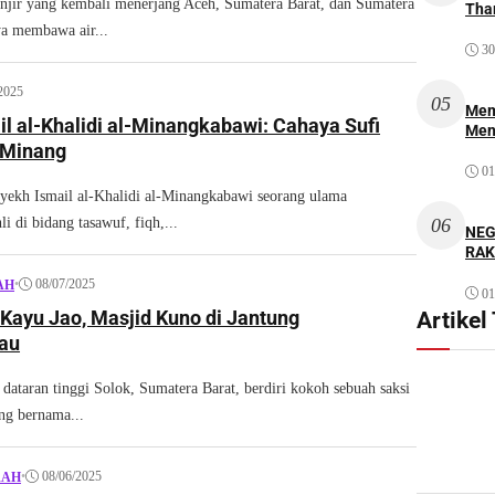
ir yang kembali menerjang Aceh, Sumatera Barat, dan Sumatera
Thar
ya membawa air...
30
2025
05
Mem
l al-Khalidi al-Minangkabawi: Cahaya Sufi
Men
 Minang
01
kh Ismail al-Khalidi al-Minangkabawi seorang ulama
li di bidang tasawuf, fiqh,...
06
NEG
RAK
•
08/07/2025
AH
01
asjid Kuno di Jantung
Artikel
au
taran tinggi Solok, Sumatera Barat, berdiri kokoh sebuah saksi
ang bernama...
•
08/06/2025
RAH