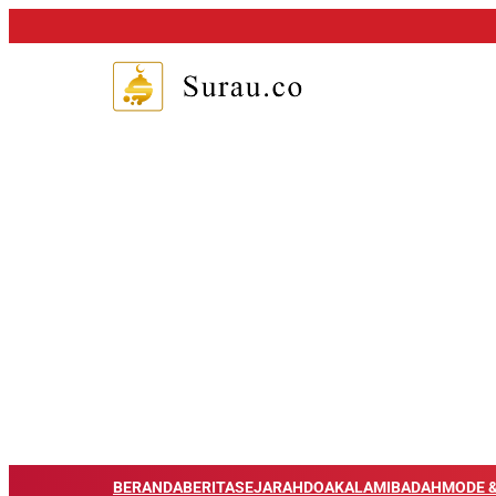
BERANDA
BERITA
SEJARAH
DOA
KALAM
IBADAH
MODE &