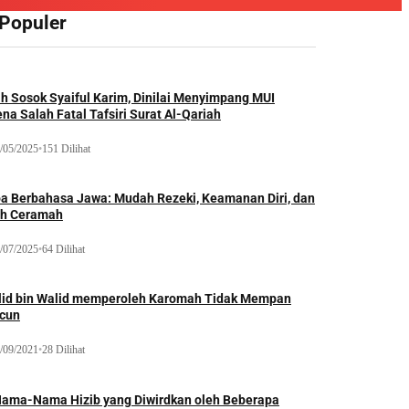
 Populer
ah Sosok Syaiful Karim, Dinilai Menyimpang MUI
na Salah Fatal Tafsiri Surat Al-Qariah
/05/2025
•
151 Dilihat
oa Berbahasa Jawa: Mudah Rezeki, Keamanan Diri, dan
ih Ceramah
/07/2025
•
64 Dilihat
lid bin Walid memperoleh Karomah Tidak Mempan
acun
/09/2021
•
28 Dilihat
Nama-Nama Hizib yang Diwirdkan oleh Beberapa