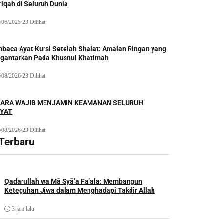
iqah di Seluruh Dunia
/06/2025
•
23 Dilihat
baca Ayat Kursi Setelah Shalat: Amalan Ringan yang
gantarkan Pada Khusnul Khatimah
/08/2026
•
23 Dilihat
ARA WAJIB MENJAMIN KEAMANAN SELURUH
YAT
/08/2026
•
23 Dilihat
 Terbaru
Qadarullah wa Mā Syā’a Fa’ala: Membangun
Keteguhan Jiwa dalam Menghadapi Takdir Allah
3 jam lalu