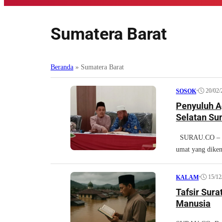
Sumatera Barat
Beranda
»
Sumatera Barat
•
20/02/
SOSOK
Penyuluh A
Selatan Su
SURAU.CO – Te
umat yang dikena
•
15/12
KALAM
Tafsir Sura
Manusia