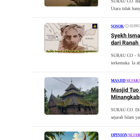
SURAU.CO. Banj
Utara tidak han
•
02/09/
SOSOK
Syekh Ismai
dari Ranah
SURAU.CO – Sye
terkemuka. Ia ah
MASJID
|
SEJAR
Masjid Tuo Kayu Jao, M
Minangkab
SURAU.CO. Di da
sejarah Islam y
OPINION
|
SEJA