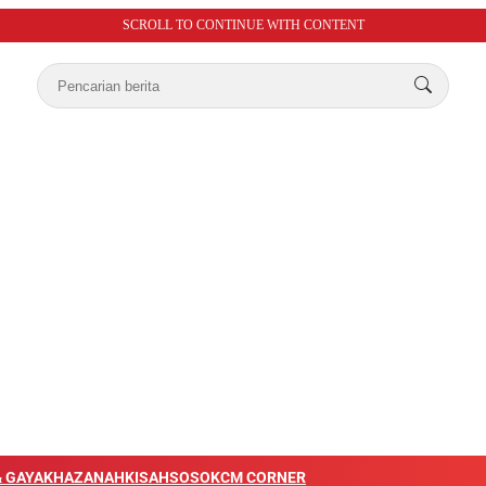
SCROLL TO CONTINUE WITH CONTENT
 GAYA
KHAZANAH
KISAH
SOSOK
CM CORNER