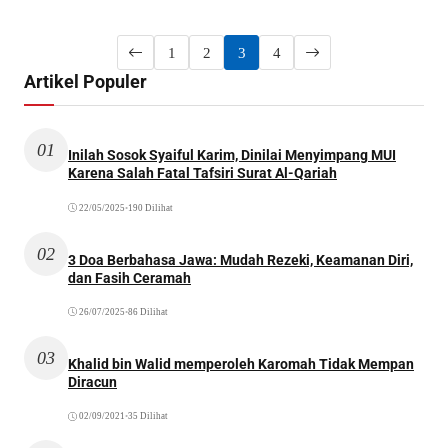
1
2
3
4
Artikel Populer
01
Inilah Sosok Syaiful Karim, Dinilai Menyimpang MUI
Karena Salah Fatal Tafsiri Surat Al-Qariah
22/05/2025
•
190 Dilihat
02
3 Doa Berbahasa Jawa: Mudah Rezeki, Keamanan Diri,
dan Fasih Ceramah
26/07/2025
•
86 Dilihat
03
Khalid bin Walid memperoleh Karomah Tidak Mempan
Diracun
02/09/2021
•
35 Dilihat