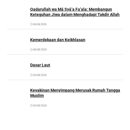
Qadarullah wa Mā Syā’a Fa’ala: Membangun
Keteguhan Jiwa dalam Menghadapi Takdir Allah
06/08/2026
Kemerdekaan dan Keikhlasan
06/08/2026
Dasar Laut
04/08/2026
Keyakinan Menyimpang Merusak Rumah Tangga
Muslim
03/08/2026