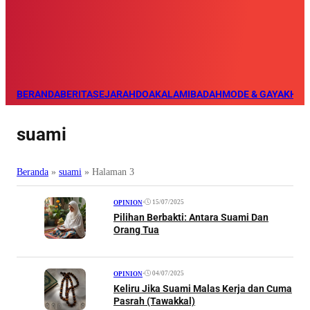
BERANDA
BERITA
SEJARAH
DOA
KALAM
IBADAH
MODE & GAYA
KHAZ
suami
Beranda
»
suami
»
Halaman 3
•
15/07/2025
OPINION
Pilihan Berbakti: Antara Suami Dan
Orang Tua
•
04/07/2025
OPINION
Keliru Jika Suami Malas Kerja dan Cuma
Pasrah (Tawakkal)