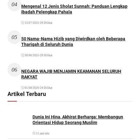
04
Mengenal 12 Jenis Sholat Sunnah: Panduan Lengkap
Ibadah Pelengkap Pahala
13/07/2025
•
29 Dilihat
05
50 Nama-Nama Hizib yang Diwirdkan oleh Beberapa
Thariqah di Seluruh Dunia
30/06/2025
•
29 Dilihat
06
NEGARA WAJIB MENJAMIN KEAMANAN SELURUH
RAKYAT
01/08/2026
•
24 Dilihat
Artikel Terbaru
Dunia Ini Hina, Akhirat Berharga: Membangun
Orientasi Hidup Seorang Muslim
11 jam lalu