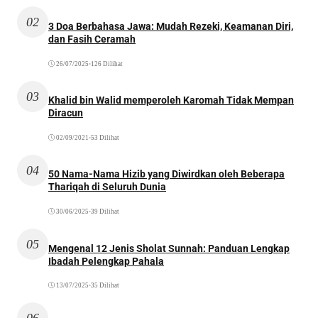
02
3 Doa Berbahasa Jawa: Mudah Rezeki, Keamanan Diri,
dan Fasih Ceramah
26/07/2025
•
126 Dilihat
03
Khalid bin Walid memperoleh Karomah Tidak Mempan
Diracun
02/09/2021
•
53 Dilihat
04
50 Nama-Nama Hizib yang Diwirdkan oleh Beberapa
Thariqah di Seluruh Dunia
30/06/2025
•
39 Dilihat
05
Mengenal 12 Jenis Sholat Sunnah: Panduan Lengkap
Ibadah Pelengkap Pahala
13/07/2025
•
35 Dilihat