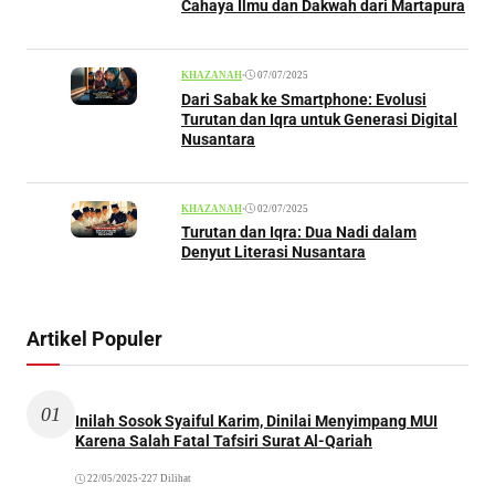
Cahaya Ilmu dan Dakwah dari Martapura
•
07/07/2025
KHAZANAH
Dari Sabak ke Smartphone: Evolusi
Turutan dan Iqra untuk Generasi Digital
Nusantara
•
02/07/2025
KHAZANAH
Turutan dan Iqra: Dua Nadi dalam
Denyut Literasi Nusantara
Artikel Populer
01
Inilah Sosok Syaiful Karim, Dinilai Menyimpang MUI
Karena Salah Fatal Tafsiri Surat Al-Qariah
22/05/2025
•
227 Dilihat