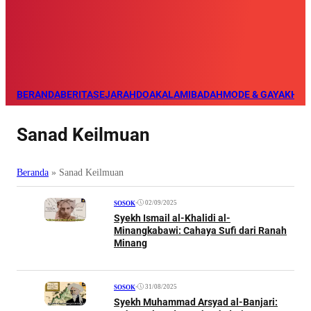
BERANDA
BERITA
SEJARAH
DOA
KALAM
IBADAH
MODE & GAYA
KHAZ
Sanad Keilmuan
Beranda
»
Sanad Keilmuan
•
02/09/2025
SOSOK
Syekh Ismail al-Khalidi al-
Minangkabawi: Cahaya Sufi dari Ranah
Minang
•
31/08/2025
SOSOK
Syekh Muhammad Arsyad al-Banjari: