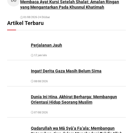
06
Membaca Ayat Kursi Setelah Shalat: Amalan Ringan
yang Mengantarkan Pada Khusnul Khatimah
01/08/2026
•
24 Dilihat
Artikel Terbaru
Perjalanan Jauh
12 jam lalu
Ingat! Derita Gaza Masih Belum Sirna
08/08/2026
Dunia Ini Hina, Akhirat Berharga: Membangun
Orientasi Hidup Seorang Muslim
07/08/2026
Qadarullah wa Mā Syā’a Fa’ala: Membangun