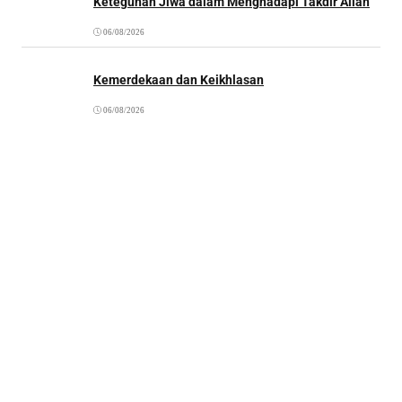
Keteguhan Jiwa dalam Menghadapi Takdir Allah
06/08/2026
Kemerdekaan dan Keikhlasan
06/08/2026