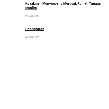
Keyakinan Menyimpang Merusak Rumah Tangga
Muslim
03/08/2026
Pendapatan
02/08/2026