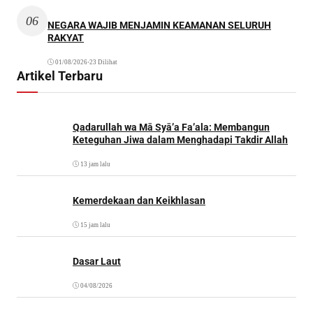
06
NEGARA WAJIB MENJAMIN KEAMANAN SELURUH
RAKYAT
01/08/2026
•
23 Dilihat
Artikel Terbaru
Qadarullah wa Mā Syā’a Fa’ala: Membangun
Keteguhan Jiwa dalam Menghadapi Takdir Allah
13 jam lalu
Kemerdekaan dan Keikhlasan
15 jam lalu
Dasar Laut
04/08/2026