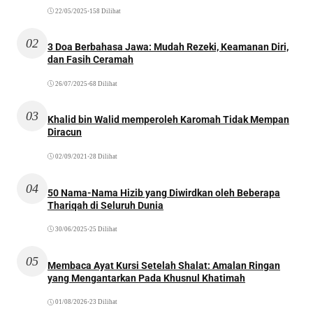
22/05/2025
•
158 Dilihat
02
3 Doa Berbahasa Jawa: Mudah Rezeki, Keamanan Diri,
dan Fasih Ceramah
26/07/2025
•
68 Dilihat
03
Khalid bin Walid memperoleh Karomah Tidak Mempan
Diracun
02/09/2021
•
28 Dilihat
04
50 Nama-Nama Hizib yang Diwirdkan oleh Beberapa
Thariqah di Seluruh Dunia
30/06/2025
•
25 Dilihat
05
Membaca Ayat Kursi Setelah Shalat: Amalan Ringan
yang Mengantarkan Pada Khusnul Khatimah
01/08/2026
•
23 Dilihat