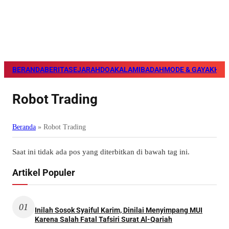
BERANDA
BERITA
SEJARAH
DOA
KALAM
IBADAH
MODE & GAYA
KHAZ
Robot Trading
Beranda
»
Robot Trading
Saat ini tidak ada pos yang diterbitkan di bawah tag ini.
Artikel Populer
01
Inilah Sosok Syaiful Karim, Dinilai Menyimpang MUI
Karena Salah Fatal Tafsiri Surat Al-Qariah