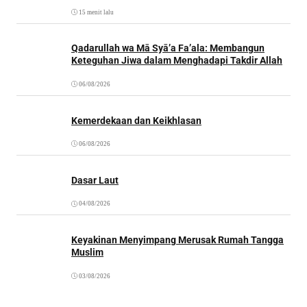
15 menit lalu
Qadarullah wa Mā Syā’a Fa’ala: Membangun
Keteguhan Jiwa dalam Menghadapi Takdir Allah
06/08/2026
Kemerdekaan dan Keikhlasan
06/08/2026
Dasar Laut
04/08/2026
Keyakinan Menyimpang Merusak Rumah Tangga
Muslim
03/08/2026