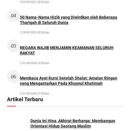
02/09/2021
•
29 Dilihat
04
50 Nama-Nama Hizib yang Diwirdkan oleh Beberapa
Thariqah di Seluruh Dunia
30/06/2025
•
26 Dilihat
05
NEGARA WAJIB MENJAMIN KEAMANAN SELURUH
RAKYAT
01/08/2026
•
24 Dilihat
06
Membaca Ayat Kursi Setelah Shalat: Amalan Ringan
yang Mengantarkan Pada Khusnul Khatimah
01/08/2026
•
23 Dilihat
Artikel Terbaru
Dunia Ini Hina, Akhirat Berharga: Membangun
Orientasi Hidup Seorang Muslim