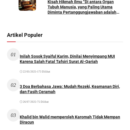
Kisah Hikmah Ilmu “Di antara Organ
Tubuh Manusia, yang Paling Utama
Diminta Pertanggungjawaban adalah
Qolbu (Jantung)”
Artikel Populer
01
Inilah Sosok Syaiful Karim, Dinilai Menyimpang MUI
Karena Salah Fatal Tafsiri Surat Al-Qariah
22/05/2025
•
173 Dilihat
02
3 Doa Berbahasa Jawa: Mudah Rezeki, Keamanan Diri,
dan Fasih Ceramah
26/07/2025
•
75 Dilihat
03
Khalid bin Walid memperoleh Karomah Tidak Mempan
Diracun