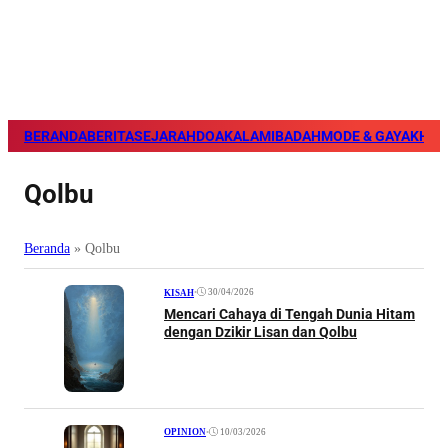
BERANDA
BERITA
SEJARAH
DOA
KALAM
IBADAH
MODE & GAYA
KHAZ
Qolbu
Beranda
»
Qolbu
•
30/04/2026
KISAH
Mencari Cahaya di Tengah Dunia Hitam
dengan Dzikir Lisan dan Qolbu
•
10/03/2026
OPINION