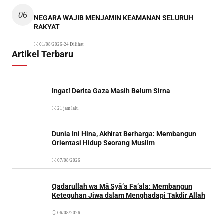
06
NEGARA WAJIB MENJAMIN KEAMANAN SELURUH
RAKYAT
01/08/2026
•
24 Dilihat
Artikel Terbaru
Ingat! Derita Gaza Masih Belum Sirna
21 jam lalu
Dunia Ini Hina, Akhirat Berharga: Membangun
Orientasi Hidup Seorang Muslim
07/08/2026
Qadarullah wa Mā Syā’a Fa’ala: Membangun
Keteguhan Jiwa dalam Menghadapi Takdir Allah
06/08/2026