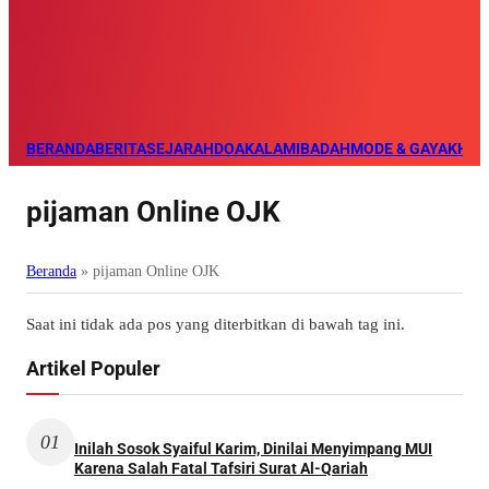
BERANDA
BERITA
SEJARAH
DOA
KALAM
IBADAH
MODE & GAYA
KHAZ
pijaman Online OJK
Beranda
»
pijaman Online OJK
Saat ini tidak ada pos yang diterbitkan di bawah tag ini.
Artikel Populer
01
Inilah Sosok Syaiful Karim, Dinilai Menyimpang MUI
Karena Salah Fatal Tafsiri Surat Al-Qariah