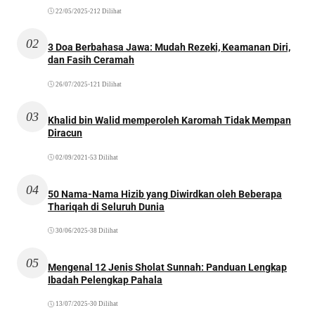
22/05/2025
•
212 Dilihat
02
3 Doa Berbahasa Jawa: Mudah Rezeki, Keamanan Diri,
dan Fasih Ceramah
26/07/2025
•
121 Dilihat
03
Khalid bin Walid memperoleh Karomah Tidak Mempan
Diracun
02/09/2021
•
53 Dilihat
04
50 Nama-Nama Hizib yang Diwirdkan oleh Beberapa
Thariqah di Seluruh Dunia
30/06/2025
•
38 Dilihat
05
Mengenal 12 Jenis Sholat Sunnah: Panduan Lengkap
Ibadah Pelengkap Pahala
13/07/2025
•
30 Dilihat