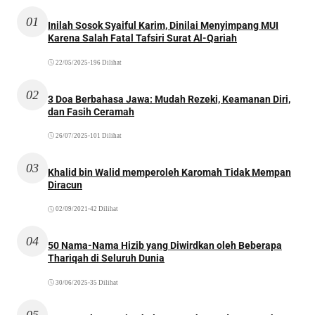
01
Inilah Sosok Syaiful Karim, Dinilai Menyimpang MUI
Karena Salah Fatal Tafsiri Surat Al-Qariah
22/05/2025
•
196 Dilihat
02
3 Doa Berbahasa Jawa: Mudah Rezeki, Keamanan Diri,
dan Fasih Ceramah
26/07/2025
•
101 Dilihat
03
Khalid bin Walid memperoleh Karomah Tidak Mempan
Diracun
02/09/2021
•
42 Dilihat
04
50 Nama-Nama Hizib yang Diwirdkan oleh Beberapa
Thariqah di Seluruh Dunia
30/06/2025
•
35 Dilihat
05