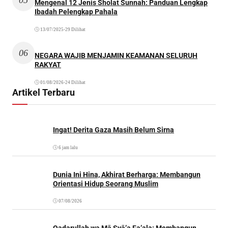
Mengenal 12 Jenis Sholat Sunnah: Panduan Lengkap
Ibadah Pelengkap Pahala
13/07/2025
•
29 Dilihat
06
NEGARA WAJIB MENJAMIN KEAMANAN SELURUH
RAKYAT
01/08/2026
•
24 Dilihat
Artikel Terbaru
Ingat! Derita Gaza Masih Belum Sirna
6 jam lalu
Dunia Ini Hina, Akhirat Berharga: Membangun
Orientasi Hidup Seorang Muslim
07/08/2026
Qadarullah wa Mā Syā’a Fa’ala: Membangun