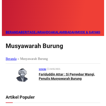
BERANDA
BERITA
SEJARAH
DOA
KALAM
IBADAH
MODE & GAYA
KHAZ
Musyawarah Burung
Beranda
»
Musyawarah Burung
•
24/05/2025
SOSOK
Fariduddin Attar : Si Penyebar Wangi,
Penulis Musyawarah Burung
Artikel Populer