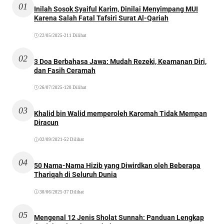
01
Inilah Sosok Syaiful Karim, Dinilai Menyimpang MUI
Karena Salah Fatal Tafsiri Surat Al-Qariah
22/05/2025
•
211 Dilihat
02
3 Doa Berbahasa Jawa: Mudah Rezeki, Keamanan Diri,
dan Fasih Ceramah
26/07/2025
•
120 Dilihat
03
Khalid bin Walid memperoleh Karomah Tidak Mempan
Diracun
02/09/2021
•
52 Dilihat
04
50 Nama-Nama Hizib yang Diwirdkan oleh Beberapa
Thariqah di Seluruh Dunia
30/06/2025
•
37 Dilihat
05
Mengenal 12 Jenis Sholat Sunnah: Panduan Lengkap