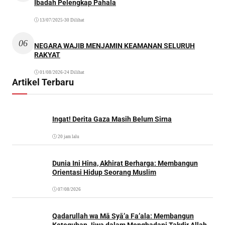
Ibadah Pelengkap Pahala
13/07/2025
•
30 Dilihat
06
NEGARA WAJIB MENJAMIN KEAMANAN SELURUH
RAKYAT
01/08/2026
•
24 Dilihat
Artikel Terbaru
Ingat! Derita Gaza Masih Belum Sirna
20 jam lalu
Dunia Ini Hina, Akhirat Berharga: Membangun
Orientasi Hidup Seorang Muslim
07/08/2026
Qadarullah wa Mā Syā’a Fa’ala: Membangun
Keteguhan Jiwa dalam Menghadapi Takdir Allah