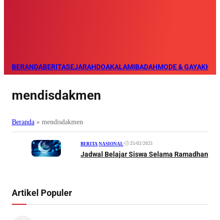
BERANDA
BERITA
SEJARAH
DOA
KALAM
IBADAH
MODE & GAYA
KHAZ
mendisdakmen
Beranda
»
mendisdakmen
•
25/02/2025
BERITA
|
NASIONAL
Jadwal Belajar Siswa Selama Ramadhan
Artikel Populer