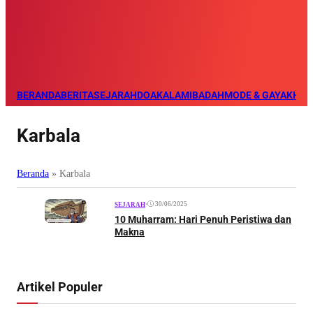
BERANDA
BERITA
SEJARAH
DOA
KALAM
IBADAH
MODE & GAYA
KHAZ
Karbala
Beranda
»
Karbala
•
30/06/2025
SEJARAH
10 Muharram: Hari Penuh Peristiwa dan
Makna
Artikel Populer