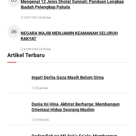
Mengenal 12 Jenis Sholat Sunnah: Panduan Lengkap
Ibadah Pelengkap Pahala
13/07/2025
•
30 Dilihat
06
NEGARA WAJIB MENJAMIN KEAMANAN SELURUH
RAKYAT
01/08/2026
•
24 Dilihat
Artikel Terbaru
Ingat! Derita Gaza Masih Belum Sirna
20 jam lalu
Dunia Ini Hina, Akhirat Berharga: Membangun
Orientasi Hidup Seorang Muslim
07/08/2026
Qadarullah wa Mā Syā’a Fa’ala: Membangun