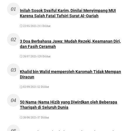
01
Inilah Sosok Syaiful Karim, Dinilai Menyimpang MUI
Karena Salah Fatal Tafsiri Surat Al-Qariah
22/05/2025
•
211 Dilihat
02
3 Doa Berbahasa Jawa: Mudah Rezeki, Keamanan Diri,
dan Fasih Ceramah
26/07/2025
•
120 Dilihat
03
Khalid bin Walid memperoleh Karomah Tidak Mempan
Diracun
02/09/2021
•
52 Dilihat
04
50 Nama-Nama Hizib yang Diwirdkan oleh Beberapa
Thariqah di Seluruh Dunia
30/06/2025
•
37 Dilihat
05