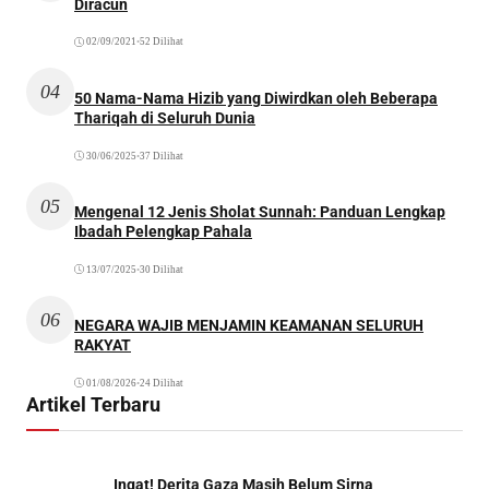
Diracun
02/09/2021
•
52 Dilihat
04
50 Nama-Nama Hizib yang Diwirdkan oleh Beberapa
Thariqah di Seluruh Dunia
30/06/2025
•
37 Dilihat
05
Mengenal 12 Jenis Sholat Sunnah: Panduan Lengkap
Ibadah Pelengkap Pahala
13/07/2025
•
30 Dilihat
06
NEGARA WAJIB MENJAMIN KEAMANAN SELURUH
RAKYAT
01/08/2026
•
24 Dilihat
Artikel Terbaru
Ingat! Derita Gaza Masih Belum Sirna