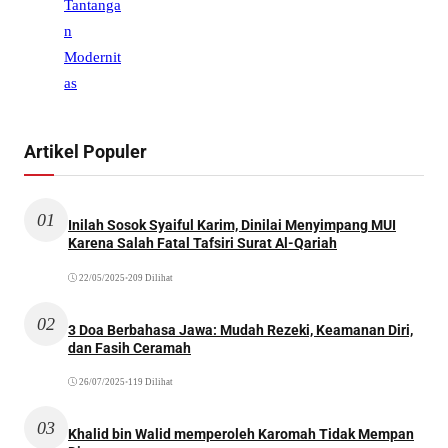
Artikel Populer
01
Inilah Sosok Syaiful Karim, Dinilai Menyimpang MUI
Karena Salah Fatal Tafsiri Surat Al-Qariah
22/05/2025
•
209 Dilihat
02
3 Doa Berbahasa Jawa: Mudah Rezeki, Keamanan Diri,
dan Fasih Ceramah
26/07/2025
•
119 Dilihat
03
Khalid bin Walid memperoleh Karomah Tidak Mempan