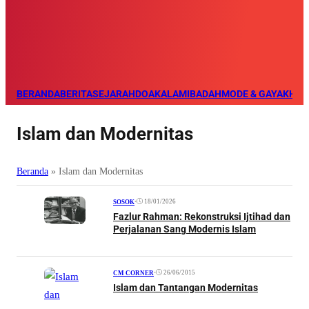
BERANDA
BERITA
SEJARAH
DOA
KALAM
IBADAH
MODE & GAYA
KHAZ
Islam dan Modernitas
Beranda
»
Islam dan Modernitas
•
18/01/2026
SOSOK
Fazlur Rahman: Rekonstruksi Ijtihad dan
Perjalanan Sang Modernis Islam
•
26/06/2015
CM CORNER
Islam dan Tantangan Modernitas