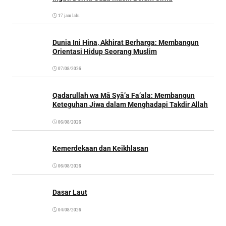
17 jam lalu
Dunia Ini Hina, Akhirat Berharga: Membangun
Orientasi Hidup Seorang Muslim
07/08/2026
Qadarullah wa Mā Syā’a Fa’ala: Membangun
Keteguhan Jiwa dalam Menghadapi Takdir Allah
06/08/2026
Kemerdekaan dan Keikhlasan
06/08/2026
Dasar Laut
04/08/2026