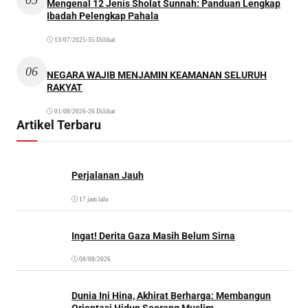
Mengenal 12 Jenis Sholat Sunnah: Panduan Lengkap
Ibadah Pelengkap Pahala
13/07/2025
•
35 Dilihat
06
NEGARA WAJIB MENJAMIN KEAMANAN SELURUH
RAKYAT
01/08/2026
•
26 Dilihat
Artikel Terbaru
Perjalanan Jauh
17 jam lalu
Ingat! Derita Gaza Masih Belum Sirna
08/08/2026
Dunia Ini Hina, Akhirat Berharga: Membangun
Orientasi Hidup Seorang Muslim