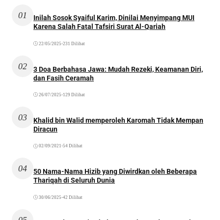
01
Inilah Sosok Syaiful Karim, Dinilai Menyimpang MUI
Karena Salah Fatal Tafsiri Surat Al-Qariah
22/05/2025
•
231 Dilihat
02
3 Doa Berbahasa Jawa: Mudah Rezeki, Keamanan Diri,
dan Fasih Ceramah
26/07/2025
•
129 Dilihat
03
Khalid bin Walid memperoleh Karomah Tidak Mempan
Diracun
02/09/2021
•
54 Dilihat
04
50 Nama-Nama Hizib yang Diwirdkan oleh Beberapa
Thariqah di Seluruh Dunia
30/06/2025
•
42 Dilihat
05