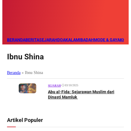
BERANDA
BERITA
SEJARAH
DOA
KALAM
IBADAH
MODE & GAYA
KHAZ
Ibnu Shina
Beranda
»
Ibnu Shina
•
03/10/2025
SEJARAH
Abu al-Fida: Sejarawan Muslim dari
Dinasti Mamluk
Artikel Populer