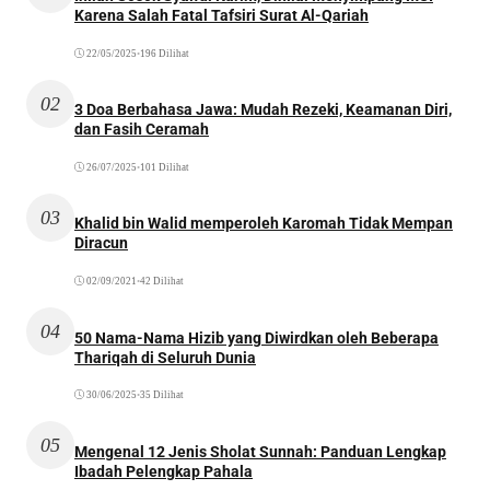
Karena Salah Fatal Tafsiri Surat Al-Qariah
22/05/2025
•
196 Dilihat
02
3 Doa Berbahasa Jawa: Mudah Rezeki, Keamanan Diri,
dan Fasih Ceramah
26/07/2025
•
101 Dilihat
03
Khalid bin Walid memperoleh Karomah Tidak Mempan
Diracun
02/09/2021
•
42 Dilihat
04
50 Nama-Nama Hizib yang Diwirdkan oleh Beberapa
Thariqah di Seluruh Dunia
30/06/2025
•
35 Dilihat
05
Mengenal 12 Jenis Sholat Sunnah: Panduan Lengkap
Ibadah Pelengkap Pahala