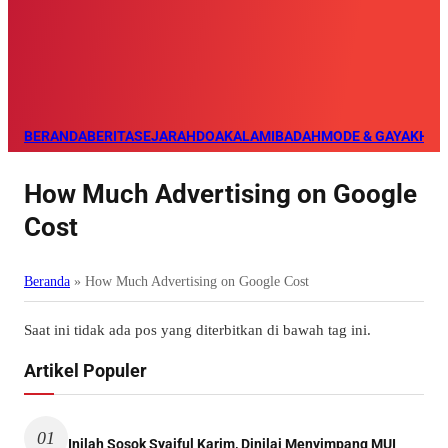
BERANDA
BERITA
SEJARAH
DOA
KALAM
IBADAH
MODE & GAYA
KHAZ
How Much Advertising on Google
Cost
Beranda
»
How Much Advertising on Google Cost
Saat ini tidak ada pos yang diterbitkan di bawah tag ini.
Artikel Populer
01
Inilah Sosok Syaiful Karim, Dinilai Menyimpang MUI