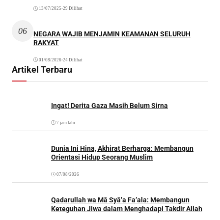
13/07/2025
•
29 Dilihat
06
NEGARA WAJIB MENJAMIN KEAMANAN SELURUH
RAKYAT
01/08/2026
•
24 Dilihat
Artikel Terbaru
Ingat! Derita Gaza Masih Belum Sirna
7 jam lalu
Dunia Ini Hina, Akhirat Berharga: Membangun
Orientasi Hidup Seorang Muslim
07/08/2026
Qadarullah wa Mā Syā’a Fa’ala: Membangun
Keteguhan Jiwa dalam Menghadapi Takdir Allah