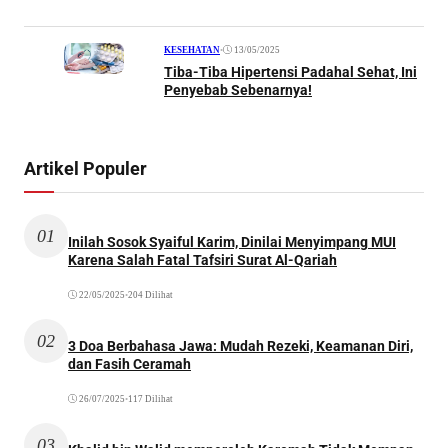
•
13/05/2025
KESEHATAN
Tiba-Tiba Hipertensi Padahal Sehat, Ini
Penyebab Sebenarnya!
Artikel Populer
01
Inilah Sosok Syaiful Karim, Dinilai Menyimpang MUI
Karena Salah Fatal Tafsiri Surat Al-Qariah
22/05/2025
•
204 Dilihat
02
3 Doa Berbahasa Jawa: Mudah Rezeki, Keamanan Diri,
dan Fasih Ceramah
26/07/2025
•
117 Dilihat
03