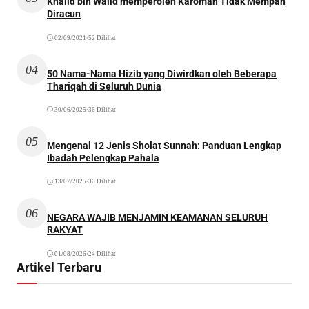
Khalid bin Walid memperoleh Karomah Tidak Mempan
Diracun
02/09/2021
•
52 Dilihat
04
50 Nama-Nama Hizib yang Diwirdkan oleh Beberapa
Thariqah di Seluruh Dunia
30/06/2025
•
36 Dilihat
05
Mengenal 12 Jenis Sholat Sunnah: Panduan Lengkap
Ibadah Pelengkap Pahala
13/07/2025
•
30 Dilihat
06
NEGARA WAJIB MENJAMIN KEAMANAN SELURUH
RAKYAT
01/08/2026
•
24 Dilihat
Artikel Terbaru