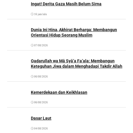
Ingat! Derita Gaza Masih Belum Sirna
16 jam lalu
Dunia Ini Hina, Akhirat Berharga: Membangun
Orientasi Hidup Seorang Muslim
07/08/2026
Qadarullah wa Mā Syā’a Fa’ala: Membangun
Keteguhan Jiwa dalam Menghadapi Takdir Allah
06/08/2026
Kemerdekaan dan Keikhlasan
06/08/2026
Dasar Laut
04/08/2026