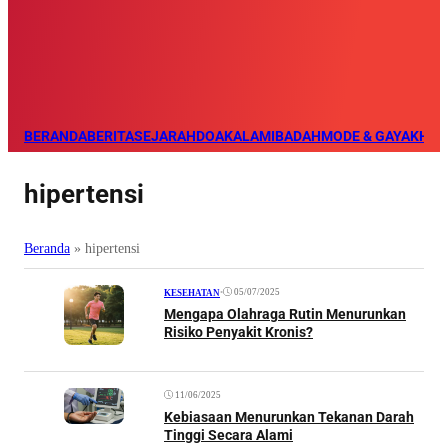
BERANDA
BERITA
SEJARAH
DOA
KALAM
IBADAH
MODE & GAYA
KHAZ
hipertensi
Beranda
»
hipertensi
•
05/07/2025
KESEHATAN
Mengapa Olahraga Rutin Menurunkan
Risiko Penyakit Kronis?
11/06/2025
Kebiasaan Menurunkan Tekanan Darah
Tinggi Secara Alami