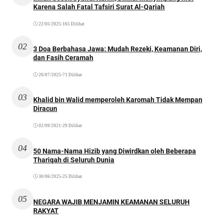
Karena Salah Fatal Tafsiri Surat Al-Qariah
22/05/2025
•
165 Dilihat
02
3 Doa Berbahasa Jawa: Mudah Rezeki, Keamanan Diri,
dan Fasih Ceramah
26/07/2025
•
71 Dilihat
03
Khalid bin Walid memperoleh Karomah Tidak Mempan
Diracun
02/09/2021
•
29 Dilihat
04
50 Nama-Nama Hizib yang Diwirdkan oleh Beberapa
Thariqah di Seluruh Dunia
30/06/2025
•
25 Dilihat
05
NEGARA WAJIB MENJAMIN KEAMANAN SELURUH
RAKYAT