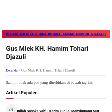
BERANDA
BERITA
SEJARAH
DOA
KALAM
IBADAH
MODE & GAYA
KHAZ
Gus Miek KH. Hamim Tohari
Djazuli
Beranda
»
Gus Miek KH. Hamim Tohari Djazuli
Saat ini tidak ada pos yang diterbitkan di bawah tag ini.
Artikel Populer
01
Inilah Sosok Syaiful Karim, Dinilai Menyimpang MUI