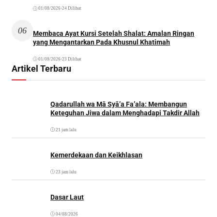
01/08/2026
•
24 Dilihat
06
Membaca Ayat Kursi Setelah Shalat: Amalan Ringan
yang Mengantarkan Pada Khusnul Khatimah
01/08/2026
•
23 Dilihat
Artikel Terbaru
Qadarullah wa Mā Syā’a Fa’ala: Membangun
Keteguhan Jiwa dalam Menghadapi Takdir Allah
21 jam lalu
Kemerdekaan dan Keikhlasan
23 jam lalu
Dasar Laut
04/08/2026