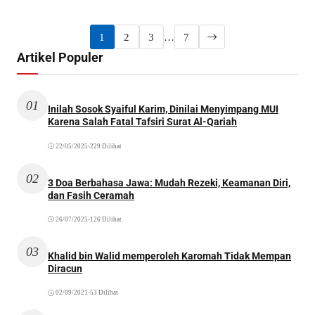
1
2
3
…
7
Artikel Populer
01
Inilah Sosok Syaiful Karim, Dinilai Menyimpang MUI
Karena Salah Fatal Tafsiri Surat Al-Qariah
22/05/2025
•
229 Dilihat
02
3 Doa Berbahasa Jawa: Mudah Rezeki, Keamanan Diri,
dan Fasih Ceramah
26/07/2025
•
126 Dilihat
03
Khalid bin Walid memperoleh Karomah Tidak Mempan
Diracun
02/09/2021
•
53 Dilihat