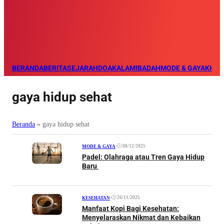
BERANDA
BERITA
SEJARAH
DOA
KALAM
IBADAH
MODE & GAYA
KHAZ
gaya hidup sehat
Beranda
»
gaya hidup sehat
•
08/12/2025
MODE & GAYA
Padel: Olahraga atau Tren Gaya Hidup
Baru
•
26/11/2025
KESEHATAN
Manfaat Kopi Bagi Kesehatan:
Menyelaraskan Nikmat dan Kebaikan