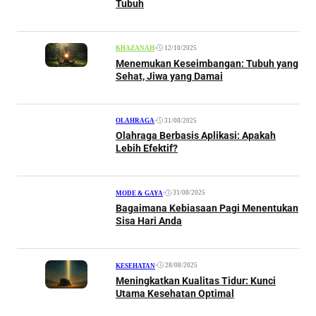
Tubuh
•
12/10/2025
KHAZANAH
Menemukan Keseimbangan: Tubuh yang
Sehat, Jiwa yang Damai
•
31/08/2025
OLAHRAGA
Olahraga Berbasis Aplikasi: Apakah
Lebih Efektif?
•
31/08/2025
MODE & GAYA
Bagaimana Kebiasaan Pagi Menentukan
Sisa Hari Anda
•
28/08/2025
KESEHATAN
Meningkatkan Kualitas Tidur: Kunci
Utama Kesehatan Optimal