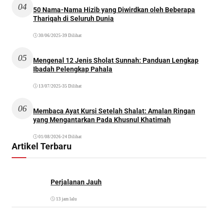
04
50 Nama-Nama Hizib yang Diwirdkan oleh Beberapa
Thariqah di Seluruh Dunia
30/06/2025
•
39 Dilihat
05
Mengenal 12 Jenis Sholat Sunnah: Panduan Lengkap
Ibadah Pelengkap Pahala
13/07/2025
•
35 Dilihat
06
Membaca Ayat Kursi Setelah Shalat: Amalan Ringan
yang Mengantarkan Pada Khusnul Khatimah
01/08/2026
•
24 Dilihat
Artikel Terbaru
Perjalanan Jauh
13 jam lalu