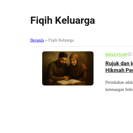
Fiqih Keluarga
Beranda
»
Fiqih Keluarga
•
KHAZANAH
Rujuk dan 
Hikmah Pe
Pernikahan adala
ketenangan hidup