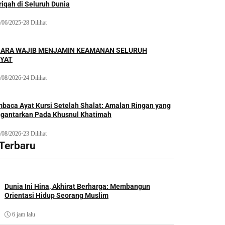
iqah di Seluruh Dunia
/06/2025
•
28 Dilihat
ARA WAJIB MENJAMIN KEAMANAN SELURUH
YAT
/08/2026
•
24 Dilihat
baca Ayat Kursi Setelah Shalat: Amalan Ringan yang
gantarkan Pada Khusnul Khatimah
/08/2026
•
23 Dilihat
 Terbaru
Dunia Ini Hina, Akhirat Berharga: Membangun
Orientasi Hidup Seorang Muslim
6 jam lalu