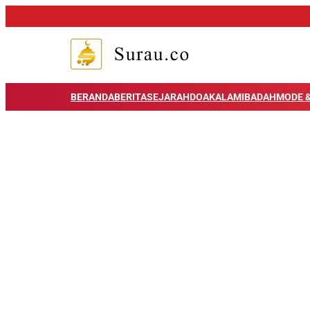
BERANDA
BERITA
SEJARAH
DOA
KALAM
IBADAH
MODE &