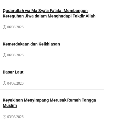
Qadarullah wa Mā Syā’a Fa’ala: Membangun
Keteguhan Jiwa dalam Menghadapi Takdir Allah
06/08/2026
Kemerdekaan dan Keikhlasan
06/08/2026
Dasar Laut
04/08/2026
Keyakinan Menyimpang Merusak Rumah Tangga
Muslim
03/08/2026