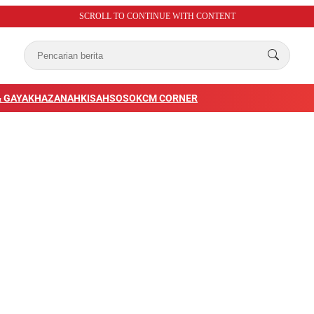
SCROLL TO CONTINUE WITH CONTENT
 GAYA
KHAZANAH
KISAH
SOSOK
CM CORNER