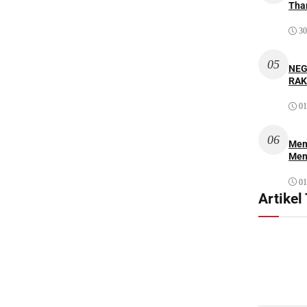
Thar
30
05
NEG
RAK
01
06
Mem
Men
01
Artikel