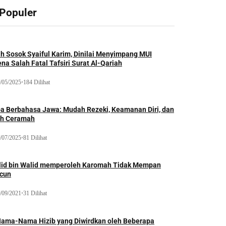
 Populer
ah Sosok Syaiful Karim, Dinilai Menyimpang MUI
na Salah Fatal Tafsiri Surat Al-Qariah
/05/2025
•
184 Dilihat
oa Berbahasa Jawa: Mudah Rezeki, Keamanan Diri, dan
ih Ceramah
/07/2025
•
81 Dilihat
lid bin Walid memperoleh Karomah Tidak Mempan
acun
/09/2021
•
31 Dilihat
Nama-Nama Hizib yang Diwirdkan oleh Beberapa