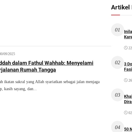
Artikel
01
Inil
Kare
22
30/09/2025
02
Iddah dalam Fathul Wahhab: Menyelami
3 D
rjalanan Rumah Tangga
Fas
26
h ikatan sakral yang Allah syariatkan sebagai jalan menjaga
, kasih sayang, dan...
03
Kha
Dir
02
04
50 