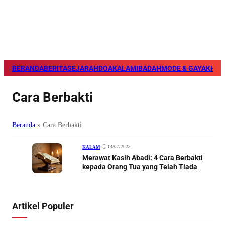
BERANDA
BERITA
SEJARAH
DOA
KALAM
IBADAH
MODE & GAYA
KHAZ
Cara Berbakti
Beranda
»
Cara Berbakti
•
13/07/2025
KALAM
Merawat Kasih Abadi: 4 Cara Berbakti
kepada Orang Tua yang Telah Tiada
Artikel Populer