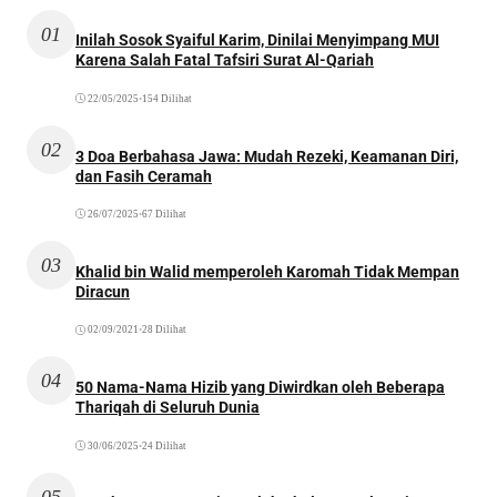
01
Inilah Sosok Syaiful Karim, Dinilai Menyimpang MUI
Karena Salah Fatal Tafsiri Surat Al-Qariah
22/05/2025
•
154 Dilihat
02
3 Doa Berbahasa Jawa: Mudah Rezeki, Keamanan Diri,
dan Fasih Ceramah
26/07/2025
•
67 Dilihat
03
Khalid bin Walid memperoleh Karomah Tidak Mempan
Diracun
02/09/2021
•
28 Dilihat
04
50 Nama-Nama Hizib yang Diwirdkan oleh Beberapa
Thariqah di Seluruh Dunia
30/06/2025
•
24 Dilihat
05