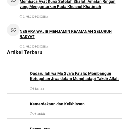
Membaca Ayat Kursi Setelah Shalat: Amalan Ringan
yang Mengantarkan Pada Khusnul Khatimah
01/08/2026
•
23 Dilihat
06
NEGARA WAJIB MENJAMIN KEAMANAN SELURUH
RAKYAT
01/08/2026
•
23 Dilihat
Artikel Terbaru
Qadarullah wa Mā Syā’a Fa’ala: Membangun
Keteguhan Jiwa dalam Menghadapi Takdir Allah
8 jam lalu
Kemerdekaan dan Keikhlasan
10 jam lalu
Dasar Laut