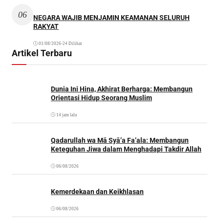
06
NEGARA WAJIB MENJAMIN KEAMANAN SELURUH
RAKYAT
01/08/2026
•
24 Dilihat
Artikel Terbaru
Dunia Ini Hina, Akhirat Berharga: Membangun
Orientasi Hidup Seorang Muslim
14 jam lalu
Qadarullah wa Mā Syā’a Fa’ala: Membangun
Keteguhan Jiwa dalam Menghadapi Takdir Allah
06/08/2026
Kemerdekaan dan Keikhlasan
06/08/2026