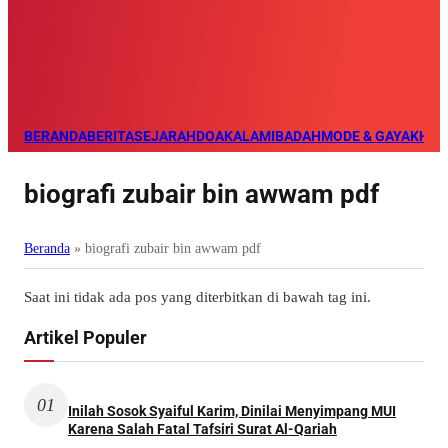
BERANDA
BERITA
SEJARAH
DOA
KALAM
IBADAH
MODE & GAYA
KHAZ
biografi zubair bin awwam pdf
Beranda
»
biografi zubair bin awwam pdf
Saat ini tidak ada pos yang diterbitkan di bawah tag ini.
Artikel Populer
01
Inilah Sosok Syaiful Karim, Dinilai Menyimpang MUI
Karena Salah Fatal Tafsiri Surat Al-Qariah