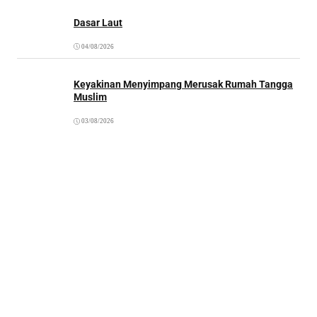
Dasar Laut
04/08/2026
Keyakinan Menyimpang Merusak Rumah Tangga
Muslim
03/08/2026