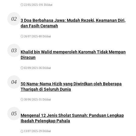
22/05/2025
•
191 Dilihat
02
3 Doa Berbahasa Jawa: Mudah Rezeki, Keamanan Diri,
dan Fasih Ceramah
26/07/2025
•
88 Dilihat
03
Khalid bin Walid memperoleh Karomah Tidak Mempan
Diracun
02/09/2021
•
36 Dilihat
04
50 Nama-Nama Hizib yang Diwirdkan oleh Beberapa
Thariqah di Seluruh Dunia
30/06/2025
•
31 Dilihat
05
Mengenal 12 Jenis Sholat Sunnah: Panduan Lengkap
Ibadah Pelengkap Pahala
13/07/2025
•
29 Dilihat