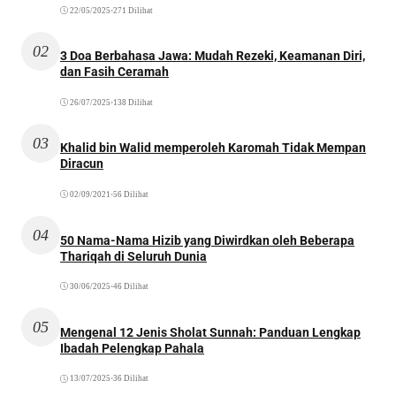
22/05/2025
•
271 Dilihat
02
3 Doa Berbahasa Jawa: Mudah Rezeki, Keamanan Diri,
dan Fasih Ceramah
26/07/2025
•
138 Dilihat
03
Khalid bin Walid memperoleh Karomah Tidak Mempan
Diracun
02/09/2021
•
56 Dilihat
04
50 Nama-Nama Hizib yang Diwirdkan oleh Beberapa
Thariqah di Seluruh Dunia
30/06/2025
•
46 Dilihat
05
Mengenal 12 Jenis Sholat Sunnah: Panduan Lengkap
Ibadah Pelengkap Pahala
13/07/2025
•
36 Dilihat