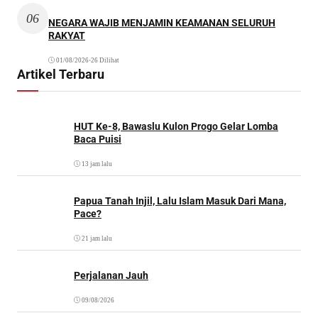
06
NEGARA WAJIB MENJAMIN KEAMANAN SELURUH
RAKYAT
01/08/2026
•
26 Dilihat
Artikel Terbaru
HUT Ke-8, Bawaslu Kulon Progo Gelar Lomba
Baca Puisi
13 jam lalu
Papua Tanah Injil, Lalu Islam Masuk Dari Mana,
Pace?
21 jam lalu
Perjalanan Jauh
09/08/2026