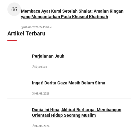
06
Membaca Ayat Kursi Setelah Shalat: Amalan Ringan
yang Mengantarkan Pada Khusnul Khatimah
01/08/2026
•
24 Dilihat
Artikel Terbaru
Perjalanan Jauh
5 jam lalu
Ingat! Derita Gaza Masih Belum Sirna
08/08/2026
Dunia Ini Hina, Akhirat Berharga: Membangun
Orientasi Hidup Seorang Muslim
07/08/2026