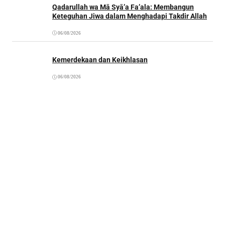
Qadarullah wa Mā Syā’a Fa’ala: Membangun
Keteguhan Jiwa dalam Menghadapi Takdir Allah
06/08/2026
Kemerdekaan dan Keikhlasan
06/08/2026