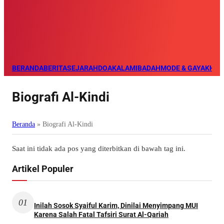
BERANDA
BERITA
SEJARAH
DOA
KALAM
IBADAH
MODE & GAYA
KHAZ
Biografi Al-Kindi
Beranda
»
Biografi Al-Kindi
Saat ini tidak ada pos yang diterbitkan di bawah tag ini.
Artikel Populer
01
Inilah Sosok Syaiful Karim, Dinilai Menyimpang MUI
Karena Salah Fatal Tafsiri Surat Al-Qariah