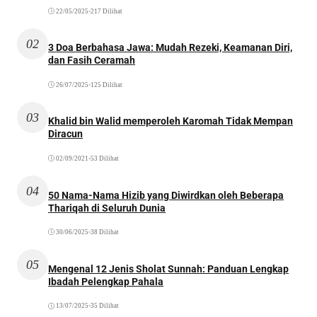
22/05/2025
•
217 Dilihat
02
3 Doa Berbahasa Jawa: Mudah Rezeki, Keamanan Diri,
dan Fasih Ceramah
26/07/2025
•
125 Dilihat
03
Khalid bin Walid memperoleh Karomah Tidak Mempan
Diracun
02/09/2021
•
53 Dilihat
04
50 Nama-Nama Hizib yang Diwirdkan oleh Beberapa
Thariqah di Seluruh Dunia
30/06/2025
•
38 Dilihat
05
Mengenal 12 Jenis Sholat Sunnah: Panduan Lengkap
Ibadah Pelengkap Pahala
13/07/2025
•
35 Dilihat