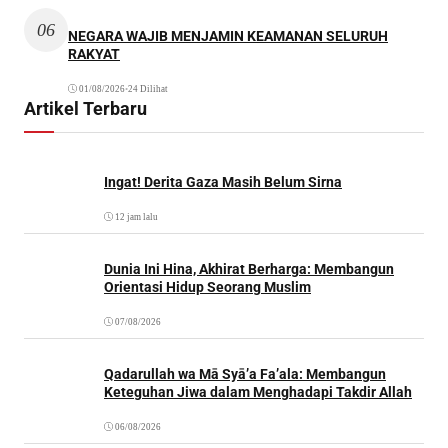
06
NEGARA WAJIB MENJAMIN KEAMANAN SELURUH
RAKYAT
01/08/2026
•
24 Dilihat
Artikel Terbaru
Ingat! Derita Gaza Masih Belum Sirna
12 jam lalu
Dunia Ini Hina, Akhirat Berharga: Membangun
Orientasi Hidup Seorang Muslim
07/08/2026
Qadarullah wa Mā Syā’a Fa’ala: Membangun
Keteguhan Jiwa dalam Menghadapi Takdir Allah
06/08/2026