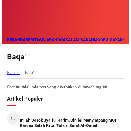
BERANDA
BERITA
SEJARAH
DOA
KALAM
IBADAH
MODE & GAYA
KHAZ
Baqa'
Beranda
»
Baqa'
Saat ini tidak ada pos yang diterbitkan di bawah tag ini.
Artikel Populer
01
Inilah Sosok Syaiful Karim, Dinilai Menyimpang MUI
Karena Salah Fatal Tafsiri Surat Al-Qariah