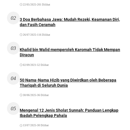
22/05/2025
•
201 Dilihat
02
3 Doa Berbahasa Jawa: Mudah Rezeki, Keamanan Diri,
dan Fasih Ceramah
26/07/2025
•
116 Dilihat
03
Khalid bin Walid memperoleh Karomah Tidak Mempan
Diracun
02/09/2021
•
52 Dilihat
04
50 Nama-Nama Hizib yang Diwirdkan oleh Beberapa
Thariqah di Seluruh Dunia
30/06/2025
•
36 Dilihat
05
Mengenal 12 Jenis Sholat Sunnah: Panduan Lengkap
Ibadah Pelengkap Pahala
13/07/2025
•
30 Dilihat