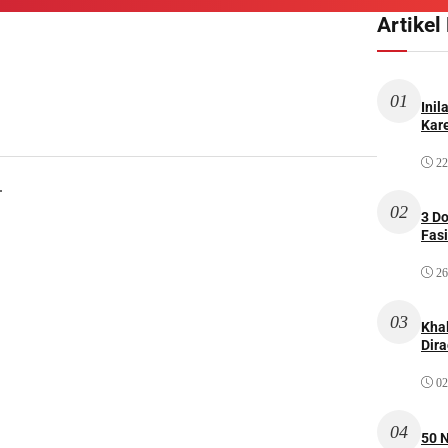
Artikel
01
Inil
Kare
22
.
02
3 D
Fas
26
03
Kha
Dir
02
04
50 