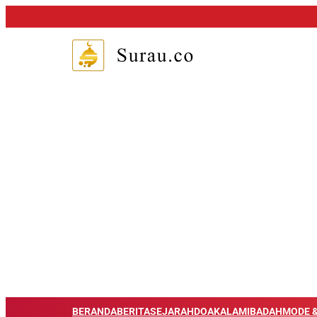
BERANDA
BERITA
SEJARAH
DOA
KALAM
IBADAH
MODE &