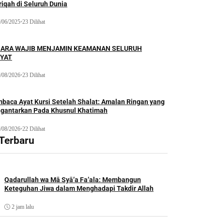
iqah di Seluruh Dunia
/06/2025
•
23 Dilihat
ARA WAJIB MENJAMIN KEAMANAN SELURUH
YAT
/08/2026
•
23 Dilihat
baca Ayat Kursi Setelah Shalat: Amalan Ringan yang
gantarkan Pada Khusnul Khatimah
/08/2026
•
22 Dilihat
 Terbaru
Qadarullah wa Mā Syā’a Fa’ala: Membangun
Keteguhan Jiwa dalam Menghadapi Takdir Allah
2 jam lalu