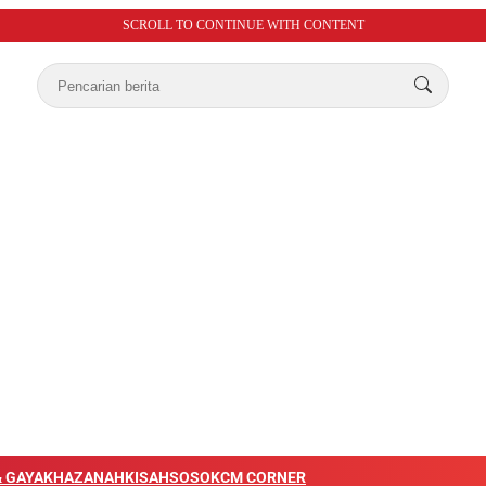
SCROLL TO CONTINUE WITH CONTENT
 GAYA
KHAZANAH
KISAH
SOSOK
CM CORNER