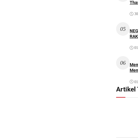
Thar
30
05
NEG
RAK
01
06
Mem
Men
01
Artikel