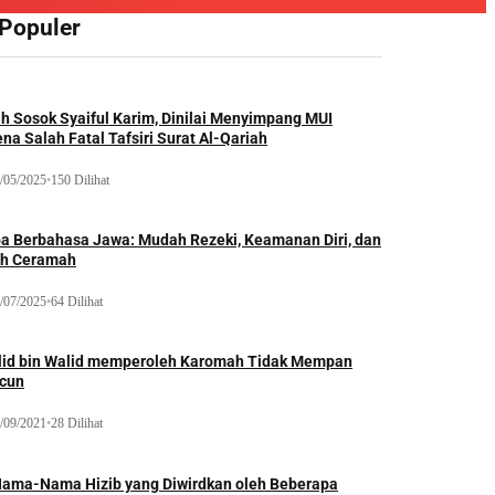
 Populer
ah Sosok Syaiful Karim, Dinilai Menyimpang MUI
na Salah Fatal Tafsiri Surat Al-Qariah
/05/2025
•
150 Dilihat
oa Berbahasa Jawa: Mudah Rezeki, Keamanan Diri, dan
ih Ceramah
/07/2025
•
64 Dilihat
lid bin Walid memperoleh Karomah Tidak Mempan
acun
/09/2021
•
28 Dilihat
Nama-Nama Hizib yang Diwirdkan oleh Beberapa