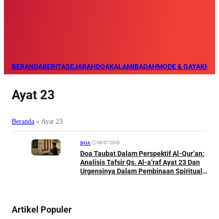
BERANDA
BERITA
SEJARAH
DOA
KALAM
IBADAH
MODE & GAYA
KHAZ
Ayat 23
Beranda
»
Ayat 23
•
08/07/2026
DOA
Doa Taubat Dalam Perspektif Al-Qur’an:
Analisis Tafsir Qs. Al-a’raf Ayat 23 Dan
Urgensinya Dalam Pembinaan Spiritual
Seorang Muslim
Artikel Populer