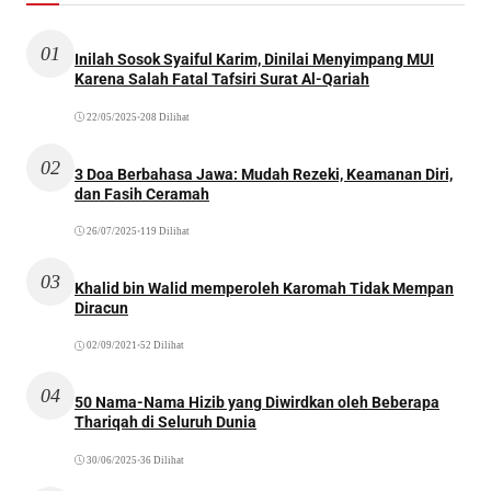
01
Inilah Sosok Syaiful Karim, Dinilai Menyimpang MUI
Karena Salah Fatal Tafsiri Surat Al-Qariah
22/05/2025
•
208 Dilihat
02
3 Doa Berbahasa Jawa: Mudah Rezeki, Keamanan Diri,
dan Fasih Ceramah
26/07/2025
•
119 Dilihat
03
Khalid bin Walid memperoleh Karomah Tidak Mempan
Diracun
02/09/2021
•
52 Dilihat
04
50 Nama-Nama Hizib yang Diwirdkan oleh Beberapa
Thariqah di Seluruh Dunia
30/06/2025
•
36 Dilihat