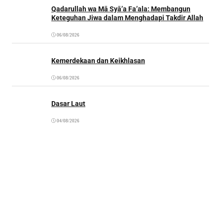
Qadarullah wa Mā Syā’a Fa’ala: Membangun
Keteguhan Jiwa dalam Menghadapi Takdir Allah
06/08/2026
Kemerdekaan dan Keikhlasan
06/08/2026
Dasar Laut
04/08/2026