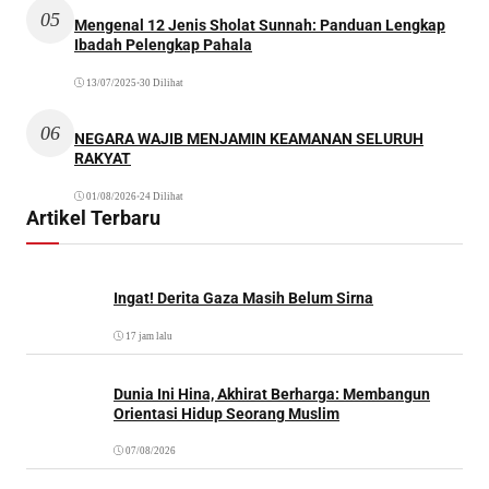
05
Mengenal 12 Jenis Sholat Sunnah: Panduan Lengkap
Ibadah Pelengkap Pahala
13/07/2025
•
30 Dilihat
06
NEGARA WAJIB MENJAMIN KEAMANAN SELURUH
RAKYAT
01/08/2026
•
24 Dilihat
Artikel Terbaru
Ingat! Derita Gaza Masih Belum Sirna
17 jam lalu
Dunia Ini Hina, Akhirat Berharga: Membangun
Orientasi Hidup Seorang Muslim
07/08/2026