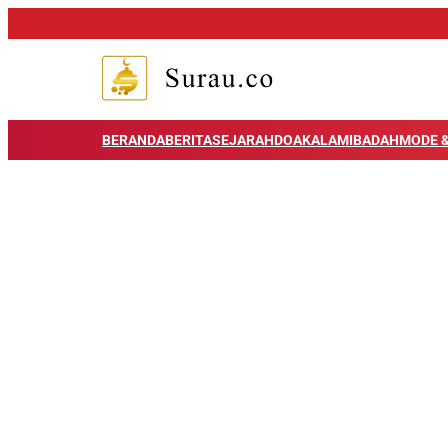
BERANDA
BERITA
SEJARAH
DOA
KALAM
IBADAH
MODE &