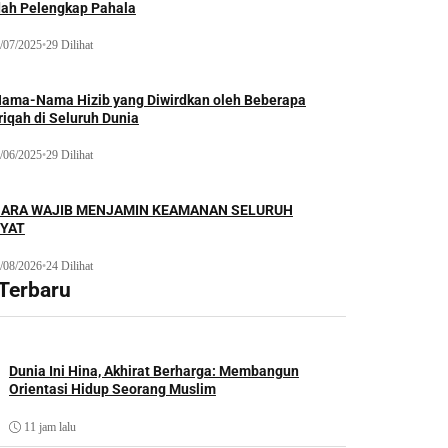
dah Pelengkap Pahala
/07/2025
•
29 Dilihat
Nama-Nama Hizib yang Diwirdkan oleh Beberapa
iqah di Seluruh Dunia
/06/2025
•
29 Dilihat
ARA WAJIB MENJAMIN KEAMANAN SELURUH
YAT
/08/2026
•
24 Dilihat
 Terbaru
Dunia Ini Hina, Akhirat Berharga: Membangun
Orientasi Hidup Seorang Muslim
11 jam lalu