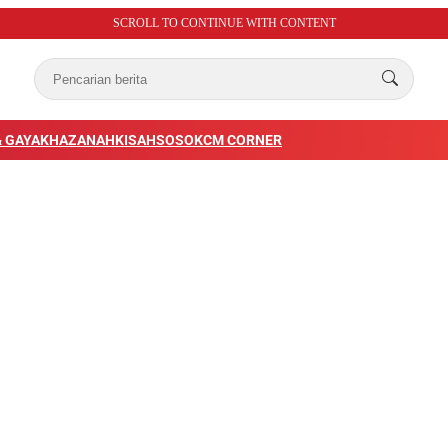
SCROLL TO CONTINUE WITH CONTENT
 GAYA
KHAZANAH
KISAH
SOSOK
CM CORNER