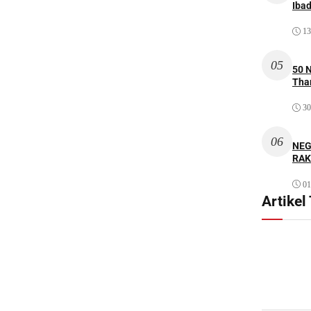
Iba
13
05
50 
Thar
30
06
NEG
RAK
01
Artikel