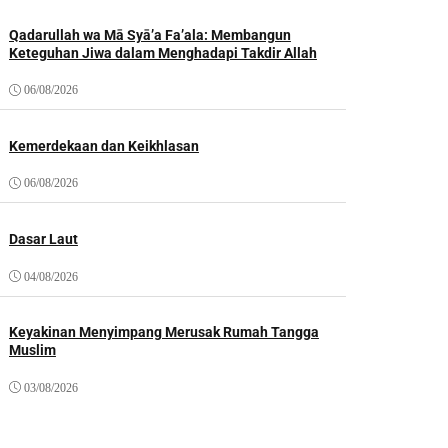
Qadarullah wa Mā Syā’a Fa’ala: Membangun
Keteguhan Jiwa dalam Menghadapi Takdir Allah
06/08/2026
Kemerdekaan dan Keikhlasan
06/08/2026
Dasar Laut
04/08/2026
Keyakinan Menyimpang Merusak Rumah Tangga
Muslim
03/08/2026