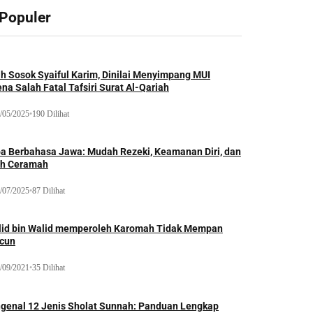
 Populer
ah Sosok Syaiful Karim, Dinilai Menyimpang MUI
na Salah Fatal Tafsiri Surat Al-Qariah
/05/2025
•
190 Dilihat
oa Berbahasa Jawa: Mudah Rezeki, Keamanan Diri, dan
ih Ceramah
/07/2025
•
87 Dilihat
lid bin Walid memperoleh Karomah Tidak Mempan
acun
/09/2021
•
35 Dilihat
genal 12 Jenis Sholat Sunnah: Panduan Lengkap