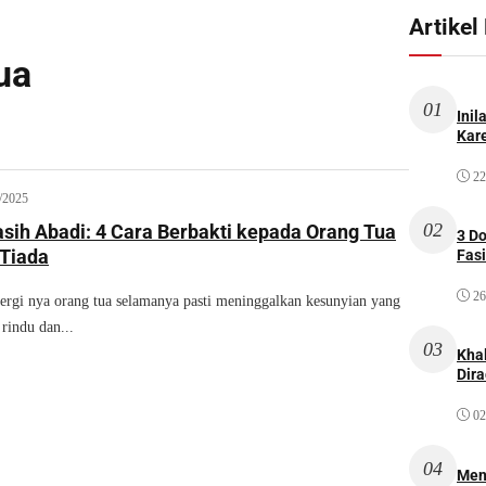
Artikel
ua
01
Inil
Kare
22
/2025
02
sih Abadi: 4 Cara Berbakti kepada Orang Tua
3 D
 Tiada
Fas
26
gi nya orang tua selamanya pasti meninggalkan kesunyian yang
rindu dan...
03
Kha
Dir
02
04
Men